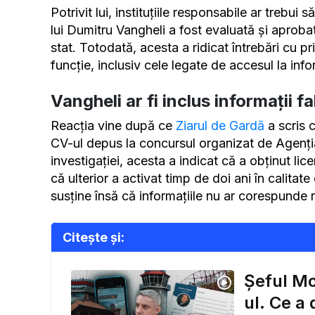
Potrivit lui, instituțiile responsabile ar trebui
lui Dumitru Vangheli a fost evaluată și aprobat
stat. Totodată, acesta a ridicat întrebări cu pri
funcție, inclusiv cele legate de accesul la info
Vangheli ar fi inclus informații f
Reacția vine după ce
Ziarul de Gardă
a scris c
CV-ul depus la concursul organizat de Agenția 
investigației, acesta a indicat că a obținut li
că ulterior a activat timp de doi ani în calita
susține însă că informațiile nu ar corespunde re
Citește și:
Șeful Mo
ul. Ce a