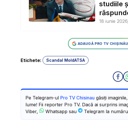
studiile
răspunde
18 iunie 2026
ADAUGĂ PRO TV CHIȘINĂU
Etichete:
Scandal MoldATSA
Pe Telegram-ul
Pro TV Chisinau
găsiți imaginile
lume! Fii reporter Pro TV. Dacă ai surprins imagi
Viber,
Whatsapp sau
Telegram la număru