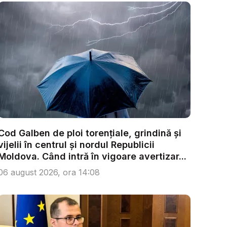
Cod Galben de ploi torențiale, grindină și
vijelii în centrul și nordul Republicii
Moldova. Când intră în vigoare avertizar...
06 august 2026, ora 14:08