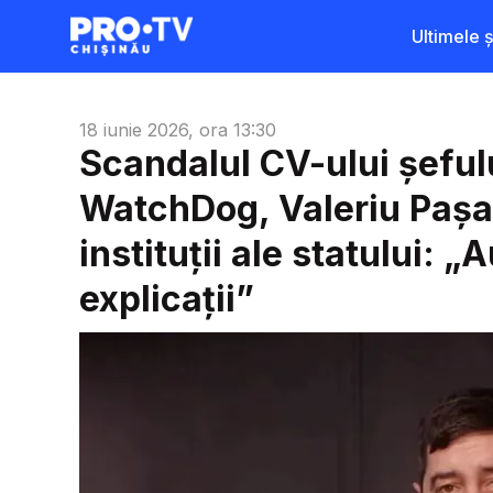
Ultimele șt
18 iunie 2026, ora 13:30
Scandalul CV-ului șefu
WatchDog, Valeriu Pașa,
instituții ale statului: „
explicații”