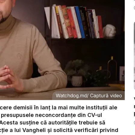
Watchdog.md
/
Captură video
e demisii în lanț la mai multe instituții ale
ind presupusele neconcordanțe din CV-ul
cesta susține că autoritățile trebuie să
ie a lui Vangheli și solicită verificări privind