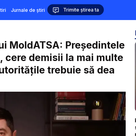
Trimite știrea ta
iri
Jurnale de știri
lui MoldATSA: Președintele
 cere demisii la mai multe
Autoritățile trebuie să dea