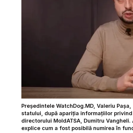
Președintele WatchDog.MD, Valeriu Pașa, cer
statului, după apariția informațiilor priv
directorului MoldATSA, Dumitru Vangheli. A
explice cum a fost posibilă numirea în funcț