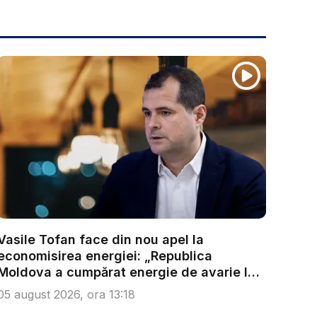
Vasile Tofan face din nou apel la
economisirea energiei: „Republica
Moldova a cumpărat energie de avarie la
...
05 august 2026, ora 13:18