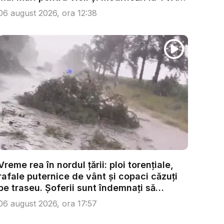
...
06 august 2026, ora 12:38
Vreme rea în nordul țării: ploi torențiale,
rafale puternice de vânt și copaci căzuți
pe traseu. Șoferii sunt îndemnați să
condu...
06 august 2026, ora 17:57