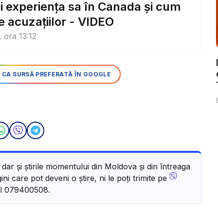
 și experiența sa în Canada și cum
 acuzațiilor - VIDEO
, ora 13:12
 CA SURSĂ PREFERATĂ ÎN GOOGLE
, dar și știrile momentului din Moldova și din întreaga
ni care pot deveni o știre, ni le poți trimite pe
l 079400508.