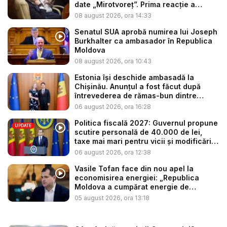
date „Mirotvoreț”. Prima reacție a
politi...
08 august 2026, ora 14:33
Senatul SUA aprobă numirea lui Joseph
Burkhalter ca ambasador în Republica
Moldova
08 august 2026, ora 10:43
Estonia își deschide ambasadă la
Chișinău. Anunțul a fost făcut după
întrevederea de rămas-bun dintre
minis...
06 august 2026, ora 16:28
Politica fiscală 2027: Guvernul propune
UPDATE
scutire personală de 40.000 de lei,
taxe mai mari pentru vicii și modificări
l...
06 august 2026, ora 12:38
Vasile Tofan face din nou apel la
economisirea energiei: „Republica
Moldova a cumpărat energie de
avarie...
05 august 2026, ora 13:18