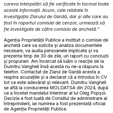
careva interpelări să fie verificate în tocmai toate
aceste informații. Acum, cele relatate în
investigația Ziarului de Gardă, dar și alte care au
fost în raportul comisiei de cenzor, urmează să
fie investigate de către comisia de anchetă.”
Agenția Proprietății Publice a instituit o comisie de
anchetă care va solicita și analiza documentele
necesare, va audia persoanele implicate și va
prezenta timp de 30 de zile, un raport cu concluzii
și propuneri. Am încercat să luăm o reacție de la
Dumitru Vangheli însă acesta nu ne-a răspuns la
telefon. Contactat de Ziarul de Gardă acesta a
respins acuzațiile și a declarat că a introdus în CV
tot ce este adevărat și relevant. Dumitru Vangheli
se află la conducerea MOLDATSA din 2024, după
ce a încetat mandatul interimar al lui Oleg Popșoi.
Decizia a fost luată de Consiliul de administrare al
întreprinderii, iar numirea a fost prezentată oficial
de Agenția Proprietăți Publice.