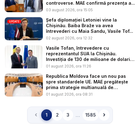
controverse. MAE confirmă prezența a...
03 august 2026, ora 15:05
Șefa diplomației Letoniei vine la
UPDATE
Chișinău. Baiba Braže va avea
întrevederi cu Maia Sandu, Vasile Tof...
02 august 2026, ora 12:32
Vasile Tofan, întrevedere cu
reprezentantul SUA la Chișinău.
Investiția de 130 de milioane de dolari
p...
01 august 2026, ora 11:26
Republica Moldova face un nou pas
spre standardele UE. MAE pregătește
prima strategie multianuală de
coopera...
01 august 2026, ora 08:31
‹
›
…
1
2
3
1585
Înapoi
Înainte