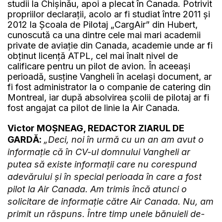
studii la Chișinău, apoi a plecat în Canada. Potrivit
propriilor declarații, acolo ar fi studiat între 2011 și
2012 la Școala de Pilotaj „CargAir” din Hubert,
cunoscută ca una dintre cele mai mari academii
private de aviație din Canada, academie unde ar fi
obținut licență ATPL, cel mai înalt nivel de
calificare pentru un pilot de avion. În aceeași
perioadă, susține Vangheli în același document, ar
fi fost administrator la o companie de catering din
Montreal, iar după absolvirea școlii de pilotaj ar fi
fost angajat ca pilot de linie la Air Canada.
Victor MOȘNEAG, REDACTOR ZIARUL DE
GARDĂ:
„Deci, noi în urmă cu un an am avut o
informație că în CV-ul domnului Vangheli ar
putea să existe informații care nu corespund
adevărului și în special perioada în care a fost
pilot la Air Canada. Am trimis încă atunci o
solicitare de informație către Air Canada. Nu, am
primit un răspuns. Între timp unele bănuieli de-