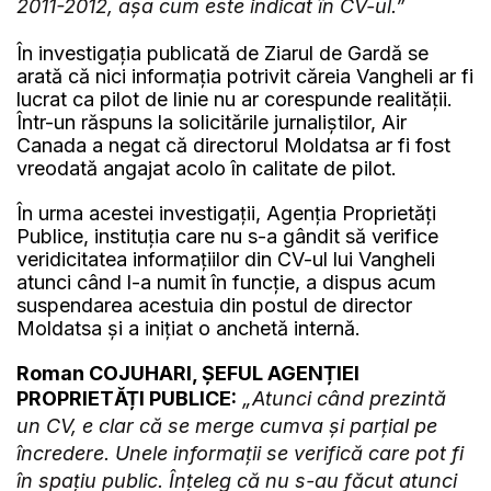
2011-2012, așa cum este indicat în CV-ul.”
În investigația publicată de Ziarul de Gardă se
arată că nici informația potrivit căreia Vangheli ar fi
lucrat ca pilot de linie nu ar corespunde realității.
Într-un răspuns la solicitările jurnaliștilor, Air
Canada a negat că directorul Moldatsa ar fi fost
vreodată angajat acolo în calitate de pilot.
În urma acestei investigații, Agenția Proprietăți
Publice, instituția care nu s-a gândit să verifice
veridicitatea informațiilor din CV-ul lui Vangheli
atunci când l-a numit în funcție, a dispus acum
suspendarea acestuia din postul de director
Moldatsa și a inițiat o anchetă internă.
Roman COJUHARI, ȘEFUL AGENȚIEI
PROPRIETĂȚI PUBLICE:
„Atunci când prezintă
un CV, e clar că se merge cumva și parțial pe
încredere. Unele informații se verifică care pot fi
în spațiu public. Înțeleg că nu s-au făcut atunci