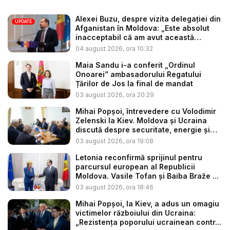
Alexei Buzu, despre vizita delegației din
UPDATE
Afganistan în Moldova: „Este absolut
inacceptabil că am avut această
situaț...
04 august 2026, ora 10:32
Maia Sandu i-a conferit „Ordinul
Onoarei” ambasadorului Regatului
Țărilor de Jos la final de mandat
03 august 2026, ora 20:29
Mihai Popșoi, întrevedere cu Volodimir
Zelenski la Kiev. Moldova și Ucraina
discută despre securitate, energie și
d...
03 august 2026, ora 19:08
Letonia reconfirmă sprijinul pentru
parcursul european al Republicii
Moldova. Vasile Tofan și Baiba Braže ...
03 august 2026, ora 18:46
Mihai Popșoi, la Kiev, a adus un omagiu
victimelor războiului din Ucraina:
„Rezistența poporului ucrainean contr...