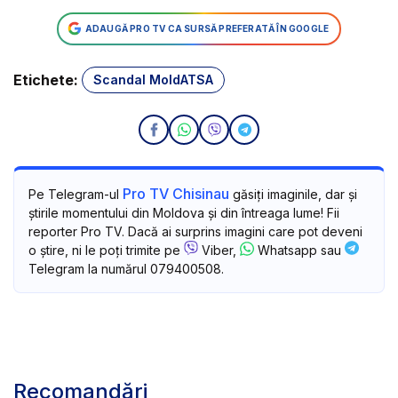
ADAUGĂ PRO TV CA SURSĂ PREFERATĂ ÎN GOOGLE
Etichete:
Scandal MoldATSA
Pro TV Chisinau
Pe Telegram-ul
găsiți imaginile, dar și
știrile momentului din Moldova și din întreaga lume! Fii
reporter Pro TV. Dacă ai surprins imagini care pot deveni
o știre, ni le poți trimite pe
Viber,
Whatsapp sau
Telegram la numărul 079400508.
Recomandări