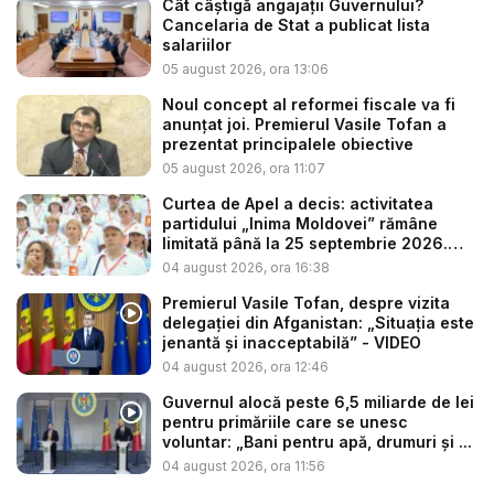
Cât câștigă angajații Guvernului?
Cancelaria de Stat a publicat lista
salariilor
05 august 2026, ora 13:06
Noul concept al reformei fiscale va fi
anunțat joi. Premierul Vasile Tofan a
prezentat principalele obiective
05 august 2026, ora 11:07
Curtea de Apel a decis: activitatea
partidului „Inima Moldovei” rămâne
limitată până la 25 septembrie 2026.
Re...
04 august 2026, ora 16:38
Premierul Vasile Tofan, despre vizita
delegației din Afganistan: „Situația este
jenantă și inacceptabilă” - VIDEO
04 august 2026, ora 12:46
Guvernul alocă peste 6,5 miliarde de lei
pentru primăriile care se unesc
voluntar: „Bani pentru apă, drumuri și ...
04 august 2026, ora 11:56