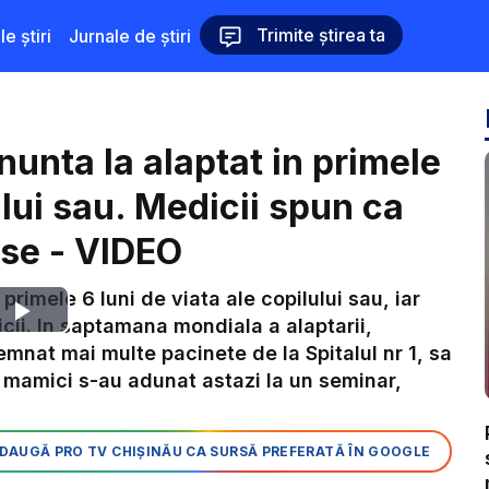
Trimite știrea ta
le știri
Jurnale de știri
unta la alaptat in primele
ului sau. Medicii spun ca
ase - VIDEO
rimele 6 luni de viata ale copilului sau, iar
Play
cii. In saptamana mondiala a alaptarii,
emnat mai multe pacinete de la Spitalul nr 1, sa
Video
re mamici s-au adunat astazi la un seminar,
DAUGĂ PRO TV CHIȘINĂU CA SURSĂ PREFERATĂ ÎN GOOGLE