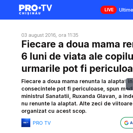
Ultime
LIVE
03 august 2016, ora 11:35
Fiecare a doua mama ren
6 luni de viata ale copil
urmarile pot fi periculo
Fiecare a doua mama renunta la alaptat in p
consecintele pot fi periculoase, spun medi
ministrul Sanatatii, Ruxanda Glavan, a ind
nu renunte la alaptat. Alte zeci de viitoa
organizat cu acest scop.
PRO TV
A