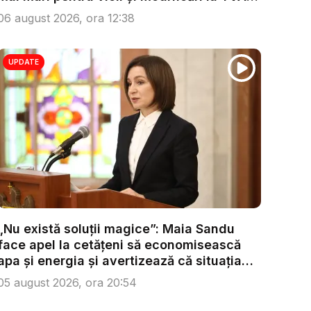
...
06 august 2026, ora 12:38
UPDATE
„Nu există soluții magice”: Maia Sandu
face apel la cetățeni să economisească
apa și energia și avertizează că situația
s...
05 august 2026, ora 20:54