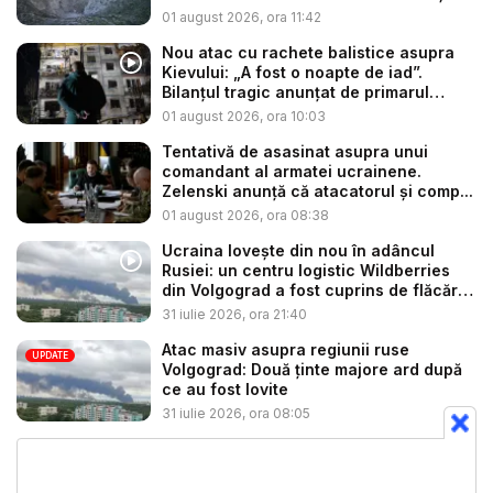
01 august 2026, ora 11:42
Nou atac cu rachete balistice asupra
Kievului: „A fost o noapte de iad”.
Bilanțul tragic anunțat de primarul
Klits...
01 august 2026, ora 10:03
Tentativă de asasinat asupra unui
comandant al armatei ucrainene.
Zelenski anunță că atacatorul și comp...
01 august 2026, ora 08:38
Ucraina lovește din nou în adâncul
Rusiei: un centru logistic Wildberries
din Volgograd a fost cuprins de flăcări
...
31 iulie 2026, ora 21:40
Atac masiv asupra regiunii ruse
UPDATE
Volgograd: Două ținte majore ard după
ce au fost lovite
31 iulie 2026, ora 08:05