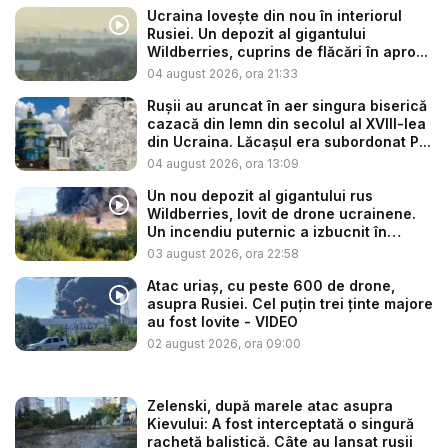
Ucraina lovește din nou în interiorul
Rusiei. Un depozit al gigantului
Wildberries, cuprins de flăcări în apro...
04 august 2026, ora 21:33
Rușii au aruncat în aer singura biserică
cazacă din lemn din secolul al XVIII-lea
din Ucraina. Lăcașul era subordonat P...
04 august 2026, ora 13:09
Un nou depozit al gigantului rus
Wildberries, lovit de drone ucrainene.
Un incendiu puternic a izbucnit în
regiu...
03 august 2026, ora 22:58
Atac uriaș, cu peste 600 de drone,
asupra Rusiei. Cel puțin trei ținte majore
au fost lovite - VIDEO
02 august 2026, ora 09:00
Zelenski, după marele atac asupra
Kievului: A fost interceptată o singură
rachetă balistică. Câte au lansat rușii