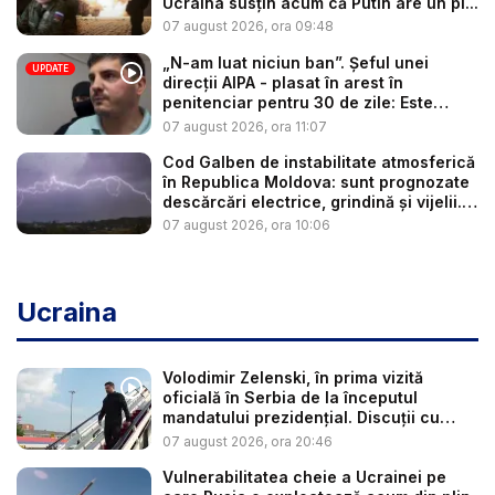
Ucraina susțin acum că Putin are un pl...
07 august 2026, ora 09:48
„N-am luat niciun ban”. Șeful unei
UPDATE
direcții AIPA - plasat în arest în
penitenciar pentru 30 de zile: Este
cerc...
07 august 2026, ora 11:07
Cod Galben de instabilitate atmosferică
în Republica Moldova: sunt prognozate
descărcări electrice, grindină și vijelii.
...
07 august 2026, ora 10:06
Ucraina
Volodimir Zelenski, în prima vizită
oficială în Serbia de la începutul
mandatului prezidențial. Discuții cu
Vuč...
07 august 2026, ora 20:46
Vulnerabilitatea cheie a Ucrainei pe