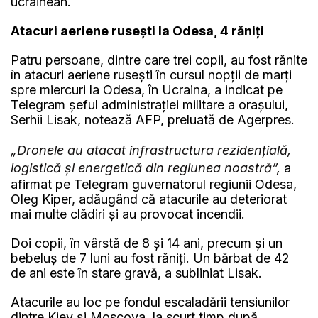
ucrainean.
Atacuri aeriene ruseşti la Odesa, 4 răniți
Patru persoane, dintre care trei copii, au fost rănite
în atacuri aeriene ruseşti în cursul nopţii de marţi
spre miercuri la Odesa, în Ucraina, a indicat pe
Telegram şeful administraţiei militare a oraşului,
Serhii Lisak, notează AFP, preluată de Agerpres.
„Dronele au atacat infrastructura rezidenţială,
logistică şi energetică din regiunea noastră”,
a
afirmat pe Telegram guvernatorul regiunii Odesa,
Oleg Kiper, adăugând că atacurile au deteriorat
mai multe clădiri şi au provocat incendii.
Doi copii, în vârstă de 8 şi 14 ani, precum şi un
bebeluş de 7 luni au fost răniţi. Un bărbat de 42
de ani este în stare gravă, a subliniat Lisak.
Atacurile au loc pe fondul escaladării tensiunilor
dintre Kiev şi Moscova, la scurt timp după