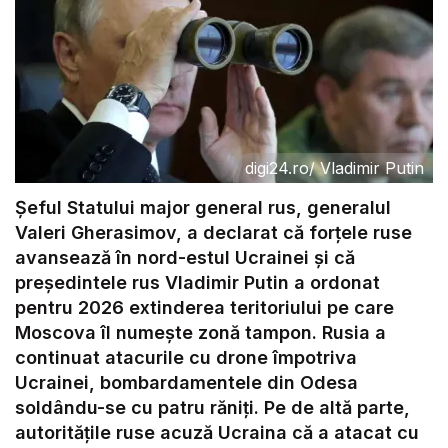
digi24.ro
/
Vladimir Putin
Şeful Statului major general rus, generalul
Valeri Gherasimov, a declarat că forţele ruse
avansează în nord-estul Ucrainei şi că
preşedintele rus Vladimir Putin a ordonat
pentru 2026 extinderea teritoriului pe care
Moscova îl numeşte zonă tampon. Rusia a
continuat atacurile cu drone împotriva
Ucrainei, bombardamentele din Odesa
soldându-se cu patru răniți. Pe de altă parte,
autoritățile ruse acuză Ucraina că a atacat cu