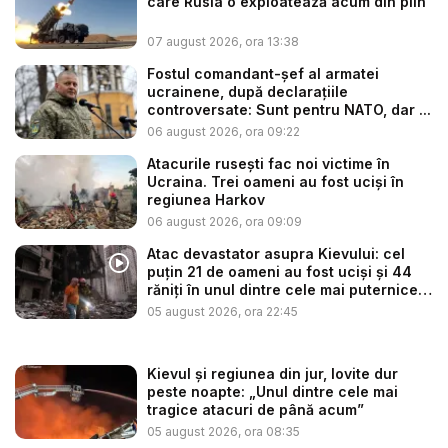
care Rusia o exploatează acum din plin
07 august 2026, ora 13:38
Fostul comandant-șef al armatei
ucrainene, după declarațiile
controversate: Sunt pentru NATO, dar ...
06 august 2026, ora 09:22
Atacurile rusești fac noi victime în
Ucraina. Trei oameni au fost uciși în
regiunea Harkov
06 august 2026, ora 09:09
Atac devastator asupra Kievului: cel
puțin 21 de oameni au fost uciși și 44
răniți în unul dintre cele mai puternice
...
05 august 2026, ora 22:45
Kievul și regiunea din jur, lovite dur
peste noapte: „Unul dintre cele mai
tragice atacuri de până acum”
05 august 2026, ora 08:35