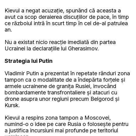
Kievul a negat acuzație, spunând că aceasta a
avut ca scop deraierea discuţiilor de pace, în timp
ce războiul intră în scurt timp în cel de-al patrulea
an.
Nu a existat nicio reacţie imediată din partea
Ucrainei la declaraţiile lui Gherasimov.
Strategia lui Putin
Vladimir Putin a prezentat în repetate rânduri zona
tampon ca o modalitate de a îndepărta forţele şi
armele ucrainene de graniţa Rusiei, invocând
bombardamente transfrontaliere şi atacuri cu
drone asupra unor regiuni precum Belgorod şi
Kursk.
Kievul a respins zona tampon a Moscovei,
numind-o o idee pe care Rusia o foloseşte pentru
a justifica incursiuni mai profunde pe teritoriul