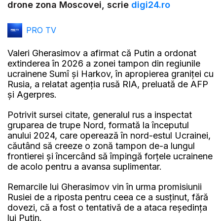
drone zona Moscovei, scrie
digi24.ro
PRO TV
Valeri Gherasimov a afirmat că Putin a ordonat
extinderea în 2026 a zonei tampon din regiunile
ucrainene Sumî şi Harkov, în apropierea graniţei cu
Rusia, a relatat agenția rusă RIA, preluată de AFP
și Agerpres.
Potrivit sursei citate, generalul rus a inspectat
gruparea de trupe Nord, formată la începutul
anului 2024, care operează în nord-estul Ucrainei,
căutând să creeze o zonă tampon de-a lungul
frontierei şi încercând să împingă forţele ucrainene
de acolo pentru a avansa suplimentar.
Remarcile lui Gherasimov vin în urma promisiunii
Rusiei de a riposta pentru ceea ce a susţinut, fără
dovezi, că a fost o tentativă de a ataca reşedinţa
lui Putin.