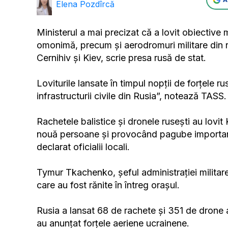
Elena Pozdîrcă
Ministerul a mai precizat că a lovit obiective m
omonimă, precum și aerodromuri militare din r
Cernihiv și Kiev, scrie presa rusă de stat.
Loviturile lansate în timpul nopții de forțele r
infrastructurii civile din Rusia”, notează TASS.
Rachetele balistice și dronele rusești au lovit
nouă persoane și provocând pagube importante 
declarat oficialii locali.
Tymur Tkachenko, șeful administrației militare
care au fost rănite în întreg orașul.
Rusia a lansat 68 de rachete și 351 de drone 
au anunțat forțele aeriene ucrainene.