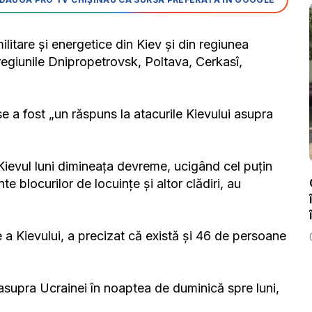
ilitare și energetice din Kiev și din regiunea
egiunile Dnipropetrovsk, Poltava, Cerkasî,
use a fost „un răspuns la atacurile Kievului asupra
 Kievul luni dimineața devreme, ucigând cel puțin
blocurilor de locuințe și altor clădiri, au
 a Kievului, a precizat că există și 46 de persoane
asupra Ucrainei în noaptea de duminică spre luni,