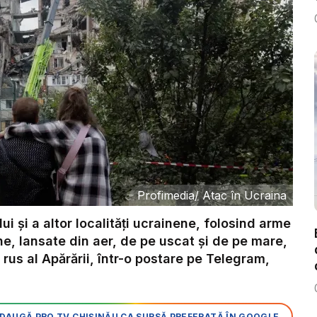
Profimedia
/
Atac în Ucraina
i și a altor localități ucrainene, folosind arme
ne, lansate din aer, de pe uscat și de pe mare,
 rus al Apărării, într-o postare pe Telegram,
DAUGĂ PRO TV CHIȘINĂU CA SURSĂ PREFERATĂ ÎN GOOGLE