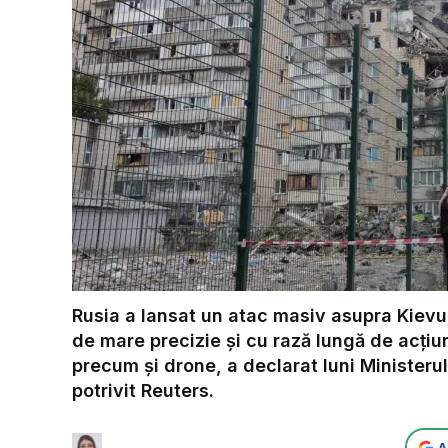
Rusia a lansat un atac masiv asupra Kievulu
de mare precizie și cu rază lungă de acțiu
precum și drone, a declarat luni Ministerul
potrivit Reuters.
A