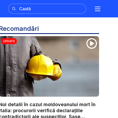
Recomandări
UPDATE
Noi detalii în cazul moldoveanului mort în
Italia: procurorii verifică declarațiile
contradictorii ale suspecților. Șase