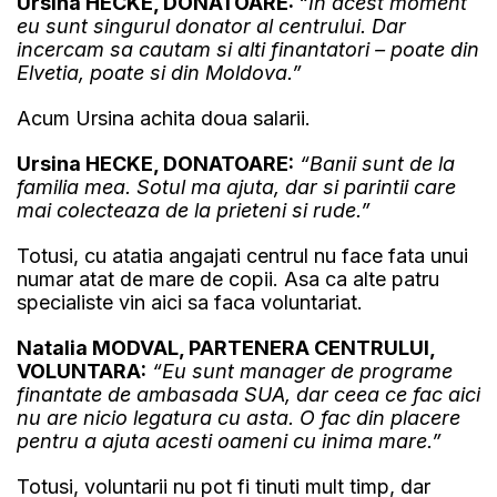
Ursina HECKE, DONATOARE:
“In acest moment
eu sunt singurul donator al centrului. Dar
incercam sa cautam si alti finantatori – poate din
Elvetia, poate si din Moldova.”
Acum Ursina achita doua salarii.
Ursina HECKE, DONATOARE:
“Banii sunt de la
familia mea. Sotul ma ajuta, dar si parintii care
mai colecteaza de la prieteni si rude.”
Totusi, cu atatia angajati centrul nu face fata unui
numar atat de mare de copii. Asa ca alte patru
specialiste vin aici sa faca voluntariat.
Natalia MODVAL, PARTENERA CENTRULUI,
VOLUNTARA:
“Eu sunt manager de programe
finantate de ambasada SUA, dar ceea ce fac aici
nu are nicio legatura cu asta. O fac din placere
pentru a ajuta acesti oameni cu inima mare.”
Totusi, voluntarii nu pot fi tinuti mult timp, dar