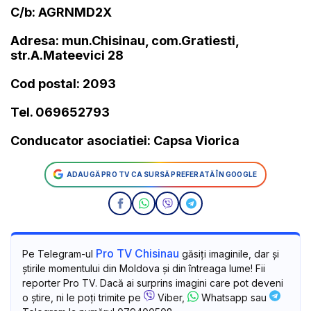
C/b: AGRNMD2X
Adresa: mun.Chisinau, com.Gratiesti,
str.A.Mateevici 28
Cod postal: 2093
Tel. 069652793
Conducator asociatiei: Capsa Viorica
ADAUGĂ PRO TV CA SURSĂ PREFERATĂ ÎN GOOGLE
Pro TV Chisinau
Pe Telegram-ul
găsiți imaginile, dar și
știrile momentului din Moldova și din întreaga lume! Fii
reporter Pro TV. Dacă ai surprins imagini care pot deveni
o știre, ni le poți trimite pe
Viber,
Whatsapp sau