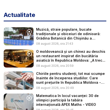
Actualitate
Muzică, straie populare, bucate
tradiționale și obiceiuri de odinioară:
Grădina Botanică din Chișinău a
găzdui...
08 august 2026, ora 21:43
O moldoveancă și un chinez au deschis
un restaurant inspirat din bucătăria
asiatică în Republica Moldova: „A trec...
08 august 2026, ora 20:59
Chiriile pentru studenți, tot mai scumpe
înainte de începerea studiilor. Care
sunt prețurile în Republica Moldova -
V...
08 august 2026, ora 20:49
Matematica în locul vacanței: 30 de
olimpici participă la tabăra
internațională APEX Maths - VIDEO
08 august 2026, ora 20:45