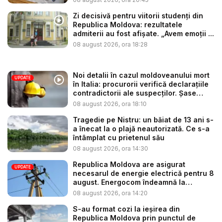
Zi decisivă pentru viitorii studenți din
Republica Moldova: rezultatele
admiterii au fost afișate. „Avem emoții ...
08 august 2026, ora 18:28
Noi detalii în cazul moldoveanului mort
UPDATE
în Italia: procurorii verifică declarațiile
contradictorii ale suspecților. Șase
per...
08 august 2026, ora 18:10
Tragedie pe Nistru: un băiat de 13 ani s-
a înecat la o plajă neautorizată. Ce s-a
întâmplat cu prietenul său
08 august 2026, ora 14:30
Republica Moldova are asigurat
UPDATE
necesarul de energie electrică pentru 8
august. Energocom îndeamnă la
consu...
08 august 2026, ora 14:20
S-au format cozi la ieșirea din
Republica Moldova prin punctul de