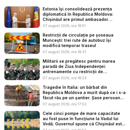
Estonia își consolidează prezența
diplomatică în Republica Moldova:
Chișinăul are primul ambasador
estonia...
07 august 2026, ora 18:51
Restricții de circulație pe șoseaua
Muncești: trei rute de autobuz își
modifică temporar traseul
07 august 2026, ora 18:31
Militarii se pregătesc pentru marea
paradă de Ziua Independenței:
antrenamente cu restricții de
circulație...
07 august 2026, ora 18:23
Tragedie în Italia: un bărbat din
Republica Moldova a murit după ce i s-a
făcut rău pe un șantier. Șase persoan...
07 august 2026, ora 17:53
Cele cinci pompe de mare capacitate
au fost puse în funcțiune la Vadul lui
Vodă. Guvernul spune că Chișinăul est...