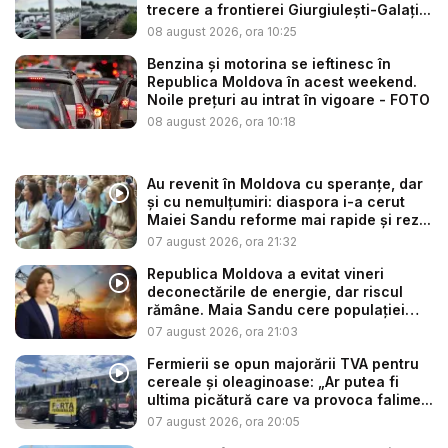
trecere a frontierei Giurgiulești-Galați...
08 august 2026, ora 10:25
Benzina și motorina se ieftinesc în
Republica Moldova în acest weekend.
Noile prețuri au intrat în vigoare - FOTO
08 august 2026, ora 10:18
Au revenit în Moldova cu speranțe, dar
și cu nemulțumiri: diaspora i-a cerut
Maiei Sandu reforme mai rapide și rez...
07 august 2026, ora 21:32
Republica Moldova a evitat vineri
deconectările de energie, dar riscul
rămâne. Maia Sandu cere populației
să...
07 august 2026, ora 21:03
Fermierii se opun majorării TVA pentru
cereale și oleaginoase: „Ar putea fi
ultima picătură care va provoca falime...
07 august 2026, ora 20:05