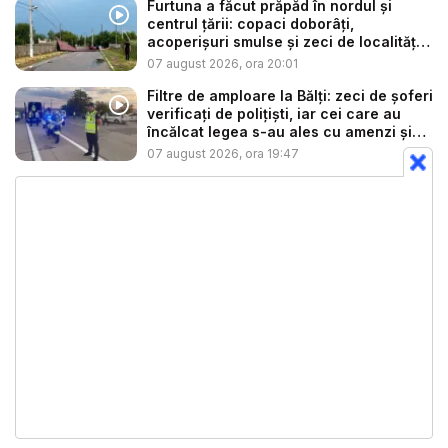
Furtuna a făcut prăpăd în nordul și
centrul țării: copaci doborâți,
acoperișuri smulse și zeci de localități
...
07 august 2026, ora 20:01
Filtre de amploare la Bălți: zeci de șoferi
verificați de polițiști, iar cei care au
încălcat legea s-au ales cu amenzi și
s...
07 august 2026, ora 19:47