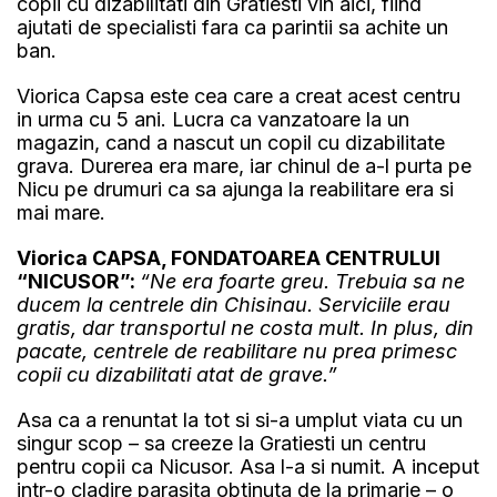
copii cu dizabilitati din Gratiesti vin aici, fiind
ajutati de specialisti fara ca parintii sa achite un
ban.
Viorica Capsa este cea care a creat acest centru
in urma cu 5 ani. Lucra ca vanzatoare la un
magazin, cand a nascut un copil cu dizabilitate
grava. Durerea era mare, iar chinul de a-l purta pe
Nicu pe drumuri ca sa ajunga la reabilitare era si
mai mare.
Viorica CAPSA, FONDATOAREA CENTRULUI
“NICUSOR”:
“Ne era foarte greu. Trebuia sa ne
ducem la centrele din Chisinau. Serviciile erau
gratis, dar transportul ne costa mult. In plus, din
pacate, centrele de reabilitare nu prea primesc
copii cu dizabilitati atat de grave.”
Asa ca a renuntat la tot si si-a umplut viata cu un
singur scop – sa creeze la Gratiesti un centru
pentru copii ca Nicusor. Asa l-a si numit. A inceput
intr-o cladire parasita obtinuta de la primarie – o