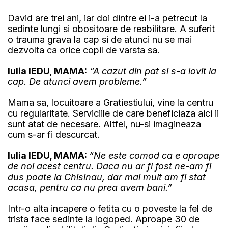
David are trei ani, iar doi dintre ei i-a petrecut la
sedinte lungi si obositoare de reabilitare. A suferit
o trauma grava la cap si de atunci nu se mai
dezvolta ca orice copil de varsta sa.
Iulia IEDU, MAMA:
“A cazut din pat si s-a lovit la
cap. De atunci avem probleme.”
Mama sa, locuitoare a Gratiestiului, vine la centru
cu regularitate. Serviciile de care beneficiaza aici ii
sunt atat de necesare. Altfel, nu-si imagineaza
cum s-ar fi descurcat.
Iulia IEDU, MAMA:
“Ne este comod ca e aproape
de noi acest centru. Daca nu ar fi fost ne-am fi
dus poate la Chisinau, dar mai mult am fi stat
acasa, pentru ca nu prea avem bani.”
Intr-o alta incapere o fetita cu o poveste la fel de
trista face sedinte la logoped. Aproape 30 de