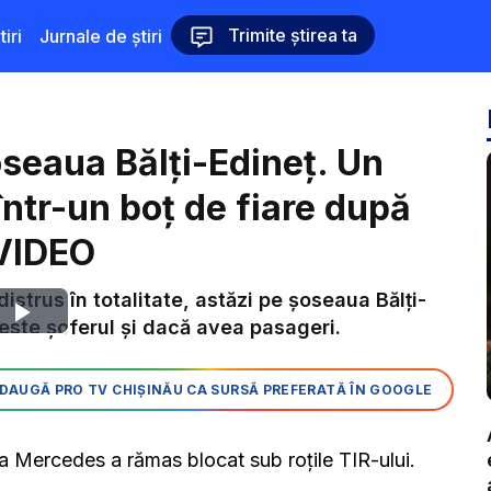
Trimite știrea ta
iri
Jurnale de știri
seaua Bălți-Edineț. Un
ntr-un boț de fiare după
 VIDEO
istrus în totalitate, astăzi pe șoseaua Bălți-
Play
este șoferul și dacă avea pasageri.
Video
DAUGĂ PRO TV CHIȘINĂU CA SURSĂ PREFERATĂ ÎN GOOGLE
 Mercedes a rămas blocat sub roțile TIR-ului.