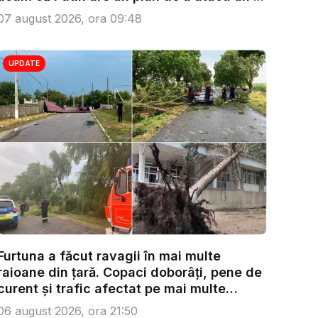
07 august 2026, ora 09:48
UPDATE
Furtuna a făcut ravagii în mai multe
raioane din țară. Copaci doborâți, pene de
curent și trafic afectat pe mai multe
trase...
06 august 2026, ora 21:50