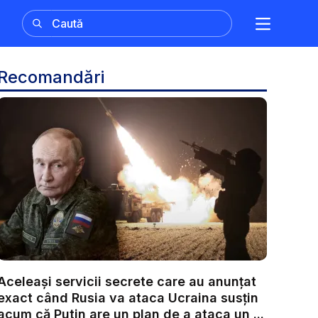
Recomandări
Aceleași servicii secrete care au anunțat
exact când Rusia va ataca Ucraina susțin
acum că Putin are un plan de a ataca un ...