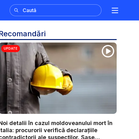
Recomandări
UPDATE
Noi detalii în cazul moldoveanului mort în
Italia: procurorii verifică declarațiile
contradictorii ale suspecților. Șase