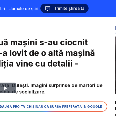
Trimite știrea ta
iri
Jurnale de știri
uă mașini s-au ciocnit
s-a lovit de o altă mașină
ția vine cu detalii -
ră la Dulești. Imagini surprinse de martori de
Play
elele de socializare.
Video
DAUGĂ PRO TV CHIȘINĂU CA SURSĂ PREFERATĂ ÎN GOOGLE