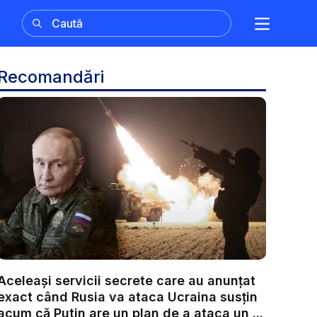
Recomandări
Aceleași servicii secrete care au anunțat
exact când Rusia va ataca Ucraina susțin
acum că Putin are un plan de a ataca un ...