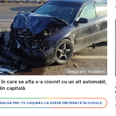
Telegram
/
Accident
în care se afla s-a ciocnit cu un alt automobil,
in capitală.
DAUGĂ PRO TV CHIȘINĂU CA SURSĂ PREFERATĂ ÎN GOOGLE