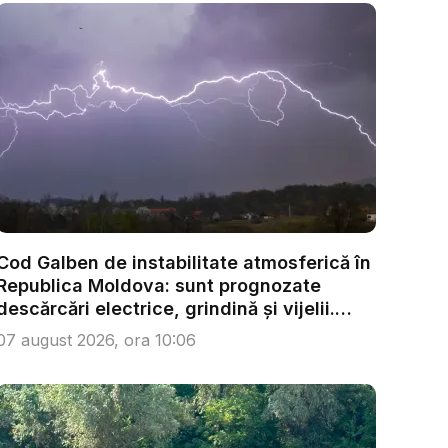
Cod Galben de instabilitate atmosferică în
Republica Moldova: sunt prognozate
descărcări electrice, grindină și vijelii.
Câ...
07 august 2026, ora 10:06