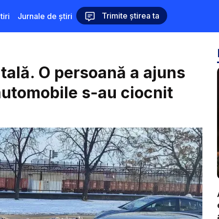
Trimite știrea ta
iri
Jurnale de știri
itală. O persoană a ajuns
automobile s-au ciocnit