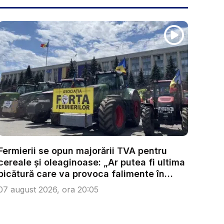
Fermierii se opun majorării TVA pentru
cereale și oleaginoase: „Ar putea fi ultima
picătură care va provoca falimente în
lanț...
07 august 2026, ora 20:05