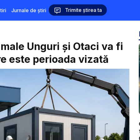
Trimite știrea ta
iri
Jurnale de știri
amale Unguri și Otaci va fi
re este perioada vizată