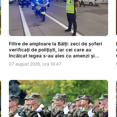
Filtre de amploare la Bălți: zeci de șoferi
verificați de polițiști, iar cei care au
încălcat legea s-au ales cu amenzi și
san...
07 august 2026, ora 19:47