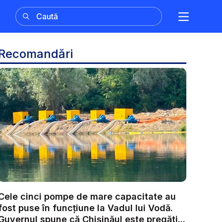
Recomandări
Cele cinci pompe de mare capacitate au
fost puse în funcțiune la Vadul lui Vodă.
Guvernul spune că Chișinăul este pregăti...