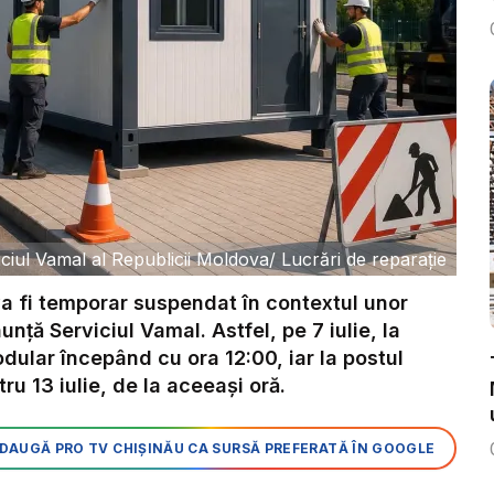
iciul Vamal al Republicii Moldova
/
Lucrări de reparație
va fi temporar suspendat în contextul unor
unță Serviciul Vamal. Astfel, pe 7 iulie, la
dular începând cu ora 12:00, iar la postul
u 13 iulie, de la aceeași oră.
DAUGĂ PRO TV CHIȘINĂU CA SURSĂ PREFERATĂ ÎN GOOGLE