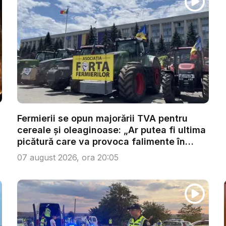
Fermierii se opun majorării TVA pentru
cereale și oleaginoase: „Ar putea fi ultima
picătură care va provoca falimente în
lanț...
07 august 2026, ora 20:05