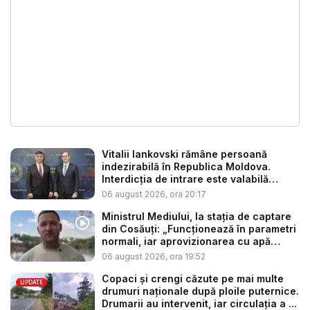
Vitalii Iankovski rămâne persoană
indezirabilă în Republica Moldova.
Interdicția de intrare este valabilă
până...
06 august 2026, ora 20:17
Ministrul Mediului, la stația de captare
din Cosăuți: „Funcționează în parametri
normali, iar aprovizionarea cu apă
este...
06 august 2026, ora 19:52
Copaci și crengi căzute pe mai multe
UPDATE
drumuri naționale după ploile puternice.
Drumarii au intervenit, iar circulația a ...