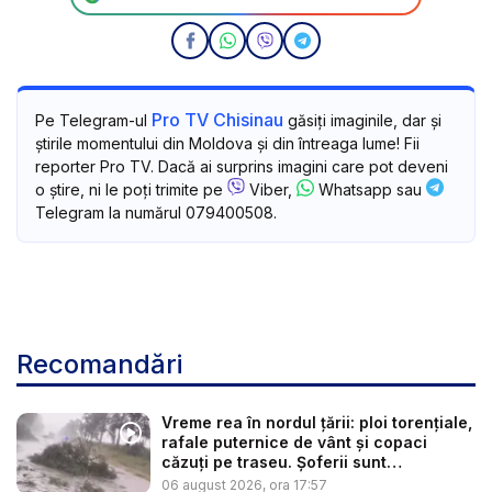
Pro TV Chisinau
Pe Telegram-ul
găsiți imaginile, dar și
știrile momentului din Moldova și din întreaga lume! Fii
reporter Pro TV. Dacă ai surprins imagini care pot deveni
o știre, ni le poți trimite pe
Viber,
Whatsapp sau
Telegram la numărul 079400508.
Recomandări
Vreme rea în nordul țării: ploi torențiale,
rafale puternice de vânt și copaci
căzuți pe traseu. Șoferii sunt
îndemnaț...
06 august 2026, ora 17:57