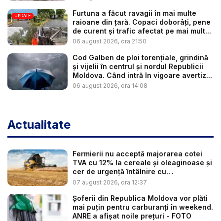
Furtuna a făcut ravagii în mai multe
UPDATE
raioane din țară. Copaci doborâți, pene
de curent și trafic afectat pe mai mult...
06 august 2026, ora 21:50
Cod Galben de ploi torențiale, grindină
și vijelii în centrul și nordul Republicii
Moldova. Când intră în vigoare avertiz...
06 august 2026, ora 14:08
Actualitate
Fermierii nu acceptă majorarea cotei
TVA cu 12% la cereale și oleaginoase și
cer de urgență întâlnire cu
autoritățile:...
07 august 2026, ora 12:37
Șoferii din Republica Moldova vor plăti
mai puțin pentru carburanți în weekend.
ANRE a afișat noile prețuri - FOTO