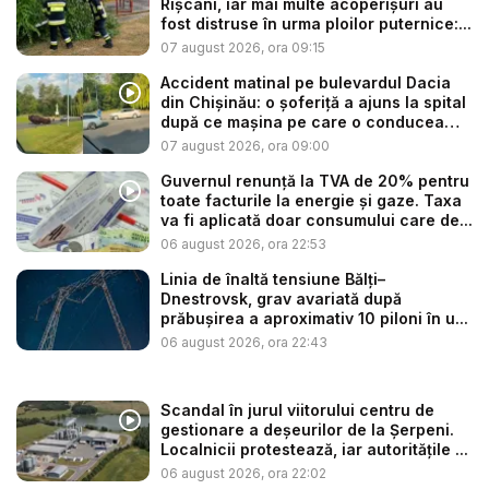
Rîșcani, iar mai multe acoperișuri au
fost distruse în urma ploilor puternice:...
07 august 2026, ora 09:15
Accident matinal pe bulevardul Dacia
din Chișinău: o șoferiță a ajuns la spital
după ce mașina pe care o conducea
s-...
07 august 2026, ora 09:00
Guvernul renunță la TVA de 20% pentru
toate facturile la energie și gaze. Taxa
va fi aplicată doar consumului care de...
06 august 2026, ora 22:53
Linia de înaltă tensiune Bălți–
Dnestrovsk, grav avariată după
prăbușirea a aproximativ 10 piloni în u...
06 august 2026, ora 22:43
Scandal în jurul viitorului centru de
gestionare a deșeurilor de la Șerpeni.
Localnicii protestează, iar autoritățile ...
06 august 2026, ora 22:02