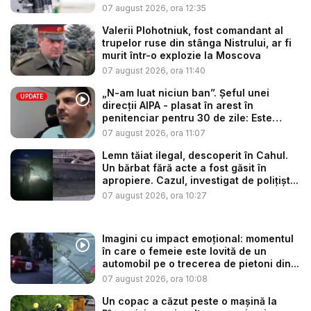
07 august 2026, ora 12:35
Valerii Plohotniuk, fost comandant al
trupelor ruse din stânga Nistrului, ar fi
murit într-o explozie la Moscova
07 august 2026, ora 11:40
„N-am luat niciun ban”. Șeful unei
UPDATE
direcții AIPA - plasat în arest în
penitenciar pentru 30 de zile: Este
cerc...
07 august 2026, ora 11:07
Lemn tăiat ilegal, descoperit în Cahul.
Un bărbat fără acte a fost găsit în
apropiere. Cazul, investigat de polițișt...
07 august 2026, ora 10:27
Imagini cu impact emoțional: momentul
în care o femeie este lovită de un
automobil pe o trecerea de pietoni din...
07 august 2026, ora 10:08
Un copac a căzut peste o mașină la