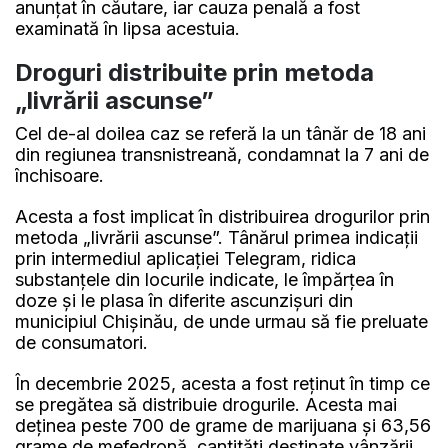
anunțat în căutare, iar cauza penală a fost
examinată în lipsa acestuia.
Droguri distribuite prin metoda
„livrării ascunse”
Cel de-al doilea caz se referă la un tânăr de 18 ani
din regiunea transnistreană, condamnat la 7 ani de
închisoare.
Acesta a fost implicat în distribuirea drogurilor prin
metoda „livrării ascunse”. Tânărul primea indicații
prin intermediul aplicației Telegram, ridica
substanțele din locurile indicate, le împărțea în
doze și le plasa în diferite ascunzișuri din
municipiul Chișinău, de unde urmau să fie preluate
de consumatori.
În decembrie 2025, acesta a fost reținut în timp ce
se pregătea să distribuie drogurile. Acesta mai
deținea peste 700 de grame de marijuana și 63,56
grame de mefedronă, cantități destinate vânzării.