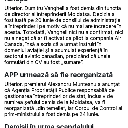
Ulterior, Dumitru Vangheli a fost demis din funcția
de director al întreprinderii Moldatsa. Decizia a
fost luată pe 20 iunie de consiliul de administrație
a întreprinderii pe motiv că nu mai are încredere în
acesta. Totodată, Vangheli nici nu a confirmat, nici
nu a negat că ar fi activat ca pilot la compania Air
Canada, însă a scris că a urmat instruiri în
domeniul aviației și a acumulat experiență în
sectorul aviatic canadian, precizând că unele
formulări din CV au fost „sumare”.
APP urmează să fie reorganizată
Ulterior, premierul Alexandru Munteanu a anunțat
că Agenția Proprietății Publice responsabilă de
gestionarea întreprinderilor de stat, inclusiv de
numirea șefului demis de la Moldatsa, va fi
reorganizată „din temelie”, iar Corpul de Control al
prim-ministrului a fost demis pe 24 iunie.
Demisii în urma scandalului