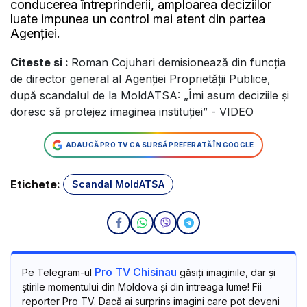
conducerea întreprinderii, amploarea deciziilor
luate impunea un control mai atent din partea
Agenției.
Citeste si :
Roman Cojuhari demisionează din funcția
de director general al Agenției Proprietății Publice,
după scandalul de la MoldATSA: „Îmi asum deciziile și
doresc să protejez imaginea instituției” - VIDEO
ADAUGĂ PRO TV CA SURSĂ PREFERATĂ ÎN GOOGLE
Etichete:
Scandal MoldATSA
Pro TV Chisinau
Pe Telegram-ul
găsiți imaginile, dar și
știrile momentului din Moldova și din întreaga lume! Fii
reporter Pro TV. Dacă ai surprins imagini care pot deveni