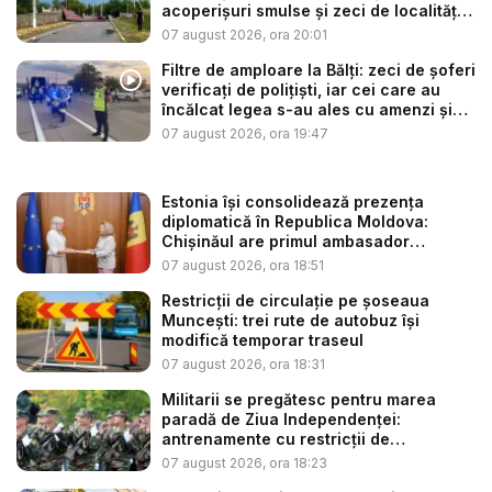
acoperișuri smulse și zeci de localități
...
07 august 2026, ora 20:01
Filtre de amploare la Bălți: zeci de șoferi
verificați de polițiști, iar cei care au
încălcat legea s-au ales cu amenzi și
s...
07 august 2026, ora 19:47
Estonia își consolidează prezența
diplomatică în Republica Moldova:
Chișinăul are primul ambasador
estonia...
07 august 2026, ora 18:51
Restricții de circulație pe șoseaua
Muncești: trei rute de autobuz își
modifică temporar traseul
07 august 2026, ora 18:31
Militarii se pregătesc pentru marea
paradă de Ziua Independenței:
antrenamente cu restricții de
circulație...
07 august 2026, ora 18:23