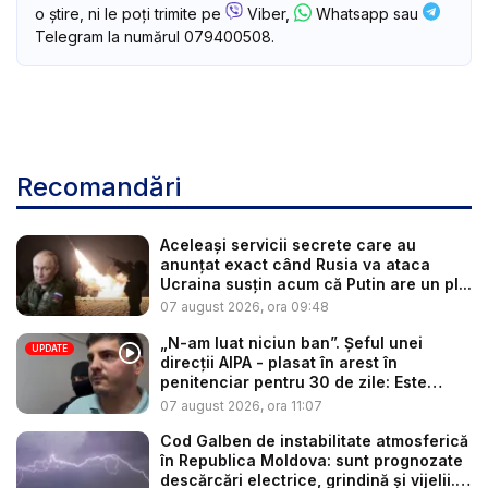
o știre, ni le poți trimite pe
Viber,
Whatsapp sau
Telegram la numărul 079400508.
Recomandări
Aceleași servicii secrete care au
anunțat exact când Rusia va ataca
Ucraina susțin acum că Putin are un pl...
07 august 2026, ora 09:48
„N-am luat niciun ban”. Șeful unei
UPDATE
direcții AIPA - plasat în arest în
penitenciar pentru 30 de zile: Este
cerc...
07 august 2026, ora 11:07
Cod Galben de instabilitate atmosferică
în Republica Moldova: sunt prognozate
descărcări electrice, grindină și vijelii.