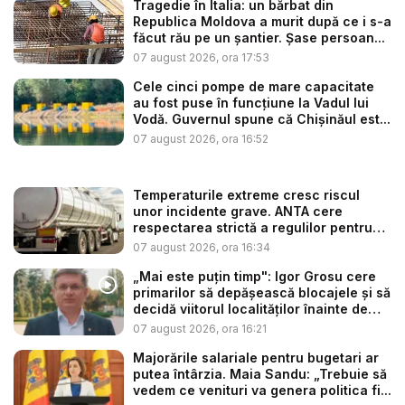
Tragedie în Italia: un bărbat din
Republica Moldova a murit după ce i s-a
făcut rău pe un șantier. Șase persoan...
07 august 2026, ora 17:53
Cele cinci pompe de mare capacitate
au fost puse în funcțiune la Vadul lui
Vodă. Guvernul spune că Chișinăul est...
07 august 2026, ora 16:52
Temperaturile extreme cresc riscul
unor incidente grave. ANTA cere
respectarea strictă a regulilor pentru
tr...
07 august 2026, ora 16:34
„Mai este puțin timp": Igor Grosu cere
primarilor să depășească blocajele și să
decidă viitorul localităților înainte de
ex...
07 august 2026, ora 16:21
Majorările salariale pentru bugetari ar
putea întârzia. Maia Sandu: „Trebuie să
vedem ce venituri va genera politica fi...