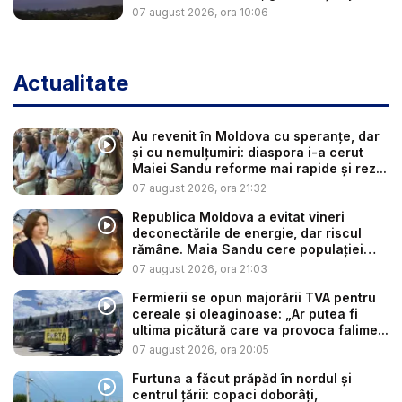
...
07 august 2026, ora 10:06
Actualitate
Au revenit în Moldova cu speranțe, dar
și cu nemulțumiri: diaspora i-a cerut
Maiei Sandu reforme mai rapide și rez...
07 august 2026, ora 21:32
Republica Moldova a evitat vineri
deconectările de energie, dar riscul
rămâne. Maia Sandu cere populației
să...
07 august 2026, ora 21:03
Fermierii se opun majorării TVA pentru
cereale și oleaginoase: „Ar putea fi
ultima picătură care va provoca falime...
07 august 2026, ora 20:05
Furtuna a făcut prăpăd în nordul și
centrul țării: copaci doborâți,