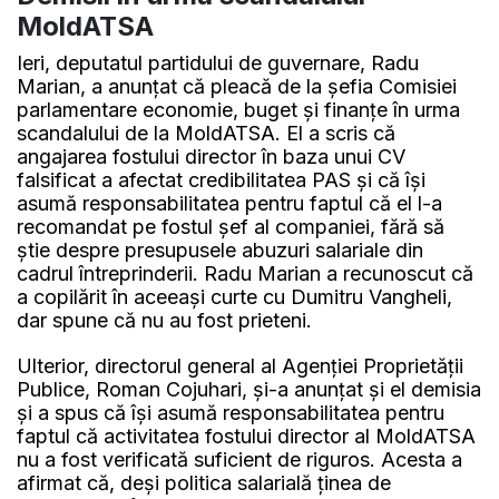
MoldATSA
Ieri, deputatul partidului de guvernare, Radu
Marian, a anunțat că pleacă de la șefia Comisiei
parlamentare economie, buget și finanțe în urma
scandalului de la MoldATSA. El a scris că
angajarea fostului director în baza unui CV
falsificat a afectat credibilitatea PAS și că își
asumă responsabilitatea pentru faptul că el l-a
recomandat pe fostul șef al companiei, fără să
știe despre presupusele abuzuri salariale din
cadrul întreprinderii. Radu Marian a recunoscut că
a copilărit în aceeași curte cu Dumitru Vangheli,
dar spune că nu au fost prieteni.
Ulterior, directorul general al Agenției Proprietății
Publice, Roman Cojuhari, și-a anunțat și el demisia
și a spus că își asumă responsabilitatea pentru
faptul că activitatea fostului director al MoldATSA
nu a fost verificată suficient de riguros. Acesta a
afirmat că, deși politica salarială ținea de