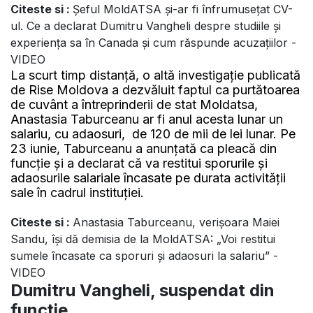
Citeste si :
Șeful MoldATSA și-ar fi înfrumusețat CV-
ul. Ce a declarat Dumitru Vangheli despre studiile și
experiența sa în Canada și cum răspunde acuzațiilor -
VIDEO
La scurt timp distanță, o altă investigație publicată
de Rise Moldova a dezvăluit faptul ca purtătoarea
de cuvânt a întreprinderii de stat Moldatsa,
Anastasia Taburceanu ar fi anul acesta lunar un
salariu, cu adaosuri, de 120 de mii de lei lunar. Pe
23 iunie, Taburceanu a anunțată ca pleacă din
funcție și a declarat că va restitui sporurile și
adaosurile salariale încasate pe durata activității
sale în cadrul instituției.
Citeste si :
Anastasia Taburceanu, verișoara Maiei
Sandu, își dă demisia de la MoldATSA: „Voi restitui
sumele încasate ca sporuri și adaosuri la salariu” -
VIDEO
Dumitru Vangheli, suspendat din
funcție