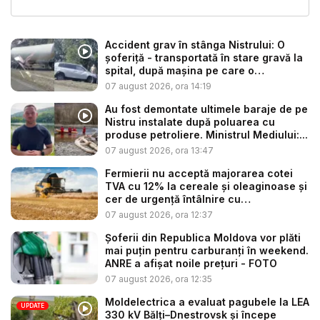
Accident grav în stânga Nistrului: O
șoferiță - transportată în stare gravă la
spital, după mașina pe care o
conduce...
07 august 2026, ora 14:19
Au fost demontate ultimele baraje de pe
Nistru instalate după poluarea cu
produse petroliere. Ministrul Mediului:...
07 august 2026, ora 13:47
Fermierii nu acceptă majorarea cotei
TVA cu 12% la cereale și oleaginoase și
cer de urgență întâlnire cu
autoritățile:...
07 august 2026, ora 12:37
Șoferii din Republica Moldova vor plăti
mai puțin pentru carburanți în weekend.
ANRE a afișat noile prețuri - FOTO
07 august 2026, ora 12:35
Moldelectrica a evaluat pagubele la LEA
UPDATE
330 kV Bălți–Dnestrovsk și începe