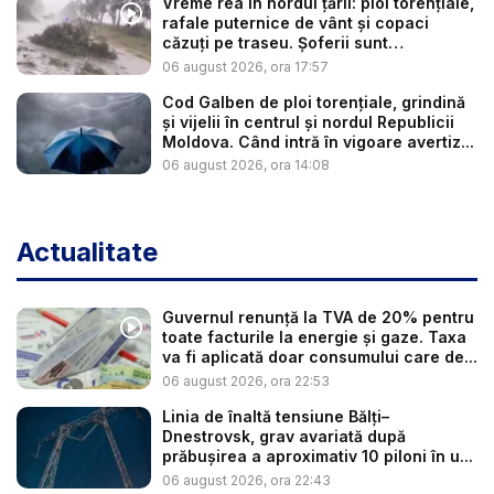
Vreme rea în nordul țării: ploi torențiale,
rafale puternice de vânt și copaci
căzuți pe traseu. Șoferii sunt
îndemnaț...
06 august 2026, ora 17:57
Cod Galben de ploi torențiale, grindină
și vijelii în centrul și nordul Republicii
Moldova. Când intră în vigoare avertiz...
06 august 2026, ora 14:08
Actualitate
Guvernul renunță la TVA de 20% pentru
toate facturile la energie și gaze. Taxa
va fi aplicată doar consumului care de...
06 august 2026, ora 22:53
Linia de înaltă tensiune Bălți–
Dnestrovsk, grav avariată după
prăbușirea a aproximativ 10 piloni în u...
06 august 2026, ora 22:43