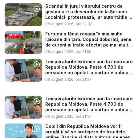
Scandal în jurul viitorului centru de
gestionare a deșeurilor de la Șerpeni.
Localnicii protestează, iar autoritățile ...
06 august 2026, ora 22:02
Furtuna a făcut ravagii în mai multe
UPDATE
raioane din țară. Copaci doborâți, pene
de curent și trafic afectat pe mai mult...
06 august 2026, ora 21:50
Temperaturile extreme pun la încercare
Republica Moldova. Peste 4.700 de
persoane au apelat la corturile antica...
06 august 2026, ora 21:37
Temperaturile extreme pun la încercare
Republica Moldova. Peste 4.700 de
persoane au apelat la corturile antica...
06 august 2026, ora 21:37
Copiii din Republica Moldova vor fi
pregătiți să se protejeze de fraudele
online. Băncile și distribuitorul de ener...