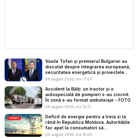
Vasile Tofan și premierul Bulgariei au
discutat despre integrarea europeană,
securitatea energetică și proiectele
co...
06 august 2026, ora 17:07
Accident la Bălți: un tractor și o
autospecială de pompieri s-au ciocnit.
În zonă s-au format ambuteiaje - FOTO
06 august 2026, ora 16:21
Deficit de energie pentru a treia zi la
UPDATE
rând în Republica Moldova. Autoritățile
fac apel la consumatori să
economisea...
06 august 2026, ora 16:09