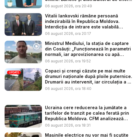
06 august 2026, ora 20:49
Vitalii Iankovski rămâne persoană
indezirabilă în Republica Moldova.
Interdicția de intrare este valabilă
până...
06 august 2026, ora 20:17
Ministrul Mediului, la stația de captare
din Cosăuți: „Funcționează în parametri
normali, iar aprovizionarea cu apă
este...
06 august 2026, ora 19:52
Copaci și crengi căzute pe mai multe
UPDATE
drumuri naționale după ploile puternice.
Drumarii au intervenit, iar circulația a ...
06 august 2026, ora 18:40
Ucraina cere reducerea la jumătate a
tarifelor de tranzit pe calea ferată prin
Republica Moldova. CFM analizează
so...
06 august 2026, ora 18:31
Mașinile electrice nu vor mai fi scutite