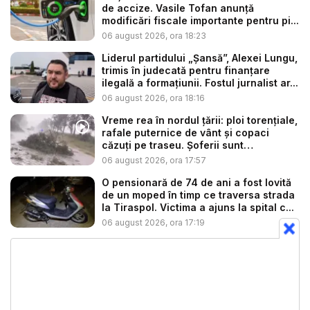
de accize. Vasile Tofan anunță
modificări fiscale importante pentru pi...
06 august 2026, ora 18:23
Liderul partidului „Șansă”, Alexei Lungu,
trimis în judecată pentru finanțare
ilegală a formațiunii. Fostul jurnalist ar...
06 august 2026, ora 18:16
Vreme rea în nordul țării: ploi torențiale,
rafale puternice de vânt și copaci
căzuți pe traseu. Șoferii sunt
îndemnaț...
06 august 2026, ora 17:57
O pensionară de 74 de ani a fost lovită
de un moped în timp ce traversa strada
la Tiraspol. Victima a ajuns la spital c...
06 august 2026, ora 17:19