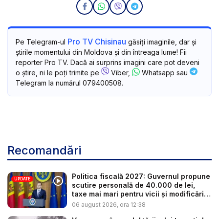
Pro TV Chisinau
Pe Telegram-ul
găsiți imaginile, dar și
știrile momentului din Moldova și din întreaga lume! Fii
reporter Pro TV. Dacă ai surprins imagini care pot deveni
o știre, ni le poți trimite pe
Viber,
Whatsapp sau
Telegram la numărul 079400508.
Recomandări
Politica fiscală 2027: Guvernul propune
UPDATE
scutire personală de 40.000 de lei,
taxe mai mari pentru vicii și modificări
l...
06 august 2026, ora 12:38