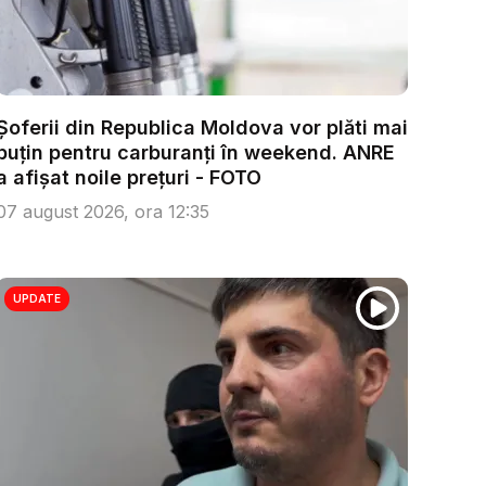
Șoferii din Republica Moldova vor plăti mai
puțin pentru carburanți în weekend. ANRE
a afișat noile prețuri - FOTO
07 august 2026, ora 12:35
UPDATE