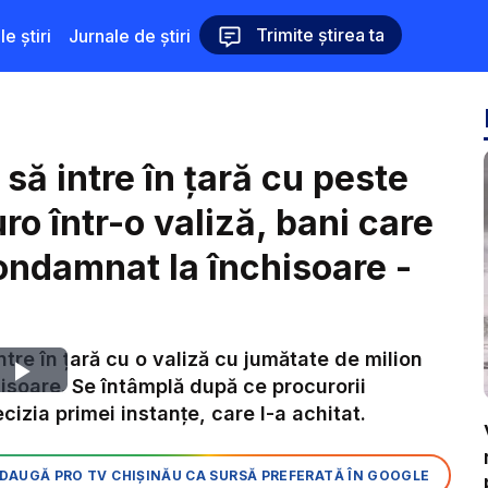
Trimite știrea ta
le știri
Jurnale de știri
să intre în țară cu peste
ro într-o valiză, bani care
 condamnat la închisoare -
ntre în țară cu o valiză cu jumătate de milion
Play
isoare. Se întâmplă după ce procurorii
zia primei instanțe, care l-a achitat.
Video
DAUGĂ PRO TV CHIȘINĂU CA SURSĂ PREFERATĂ ÎN GOOGLE