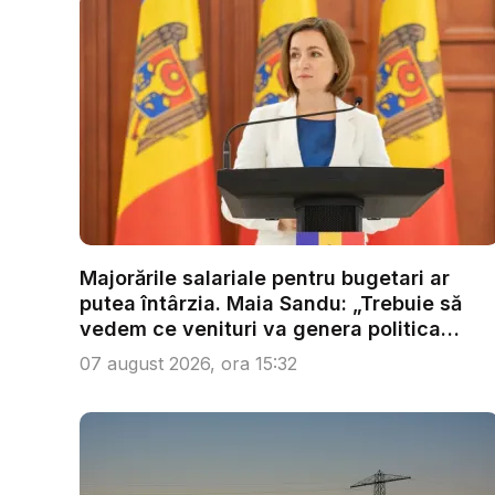
Majorările salariale pentru bugetari ar
putea întârzia. Maia Sandu: „Trebuie să
vedem ce venituri va genera politica
fisc...
07 august 2026, ora 15:32