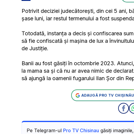
Potrivit deciziei judecătorești, din cei 5 ani, 
șase luni, iar restul termenului a fost suspen
Totodată, instanța a decis și confiscarea sumei
să fie confiscată și mașina de lux a învinuitu
de Justiție.
Banii au fost găsiți în octombrie 2023. Atunci
la mama sa și că nu ar avea nimic de declarat.
să ajungă la oamenii fugarului Ilan Șor din R
ADAUGĂ PRO TV CHIȘINĂU
Pe Telegram-ul
Pro TV Chisinau
găsiți imaginile