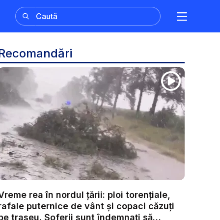
Recomandări
Vreme rea în nordul țării: ploi torențiale,
rafale puternice de vânt și copaci căzuți
pe traseu. Șoferii sunt îndemnați să