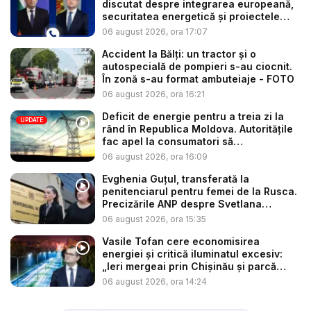
discutat despre integrarea europeană,
securitatea energetică și proiectele
co...
06 august 2026, ora 17:07
Accident la Bălți: un tractor și o
autospecială de pompieri s-au ciocnit.
În zonă s-au format ambuteiaje - FOTO
06 august 2026, ora 16:21
Deficit de energie pentru a treia zi la
UPDATE
rând în Republica Moldova. Autoritățile
fac apel la consumatori să
economisea...
06 august 2026, ora 16:09
Evghenia Guțul, transferată la
penitenciarul pentru femei de la Rusca.
Precizările ANP despre Svetlana
Popan...
06 august 2026, ora 15:35
Vasile Tofan cere economisirea
energiei și critică iluminatul excesiv:
„Ieri mergeai prin Chișinău și parcă
era...
06 august 2026, ora 14:24