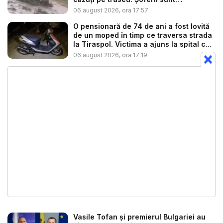
îndemnaț...
06 august 2026, ora 17:57
O pensionară de 74 de ani a fost lovită
de un moped în timp ce traversa strada
la Tiraspol. Victima a ajuns la spital c...
06 august 2026, ora 17:19
Vasile Tofan și premierul Bulgariei au