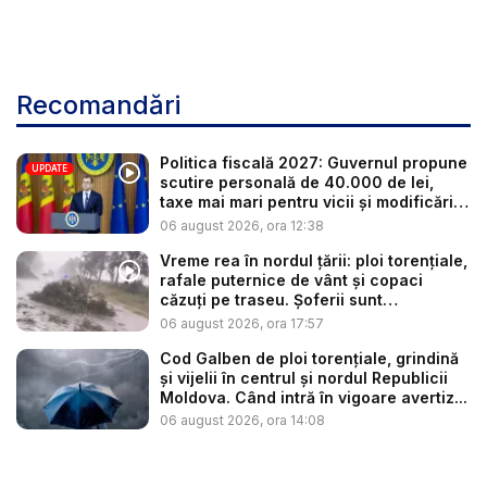
Recomandări
Politica fiscală 2027: Guvernul propune
UPDATE
scutire personală de 40.000 de lei,
taxe mai mari pentru vicii și modificări
l...
06 august 2026, ora 12:38
Vreme rea în nordul țării: ploi torențiale,
rafale puternice de vânt și copaci
căzuți pe traseu. Șoferii sunt
îndemnaț...
06 august 2026, ora 17:57
Cod Galben de ploi torențiale, grindină
și vijelii în centrul și nordul Republicii
Moldova. Când intră în vigoare avertiz...
06 august 2026, ora 14:08