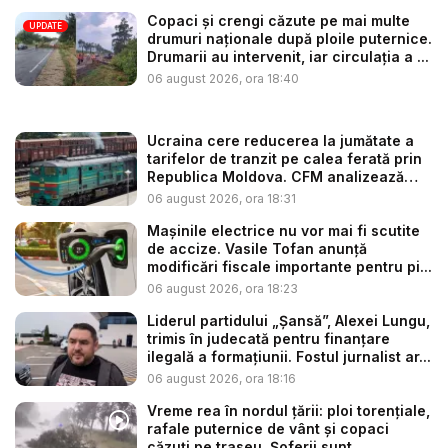
Copaci și crengi căzute pe mai multe
UPDATE
drumuri naționale după ploile puternice.
Drumarii au intervenit, iar circulația a ...
06 august 2026, ora 18:40
Ucraina cere reducerea la jumătate a
tarifelor de tranzit pe calea ferată prin
Republica Moldova. CFM analizează
so...
06 august 2026, ora 18:31
Mașinile electrice nu vor mai fi scutite
de accize. Vasile Tofan anunță
modificări fiscale importante pentru pi...
06 august 2026, ora 18:23
Liderul partidului „Șansă”, Alexei Lungu,
trimis în judecată pentru finanțare
ilegală a formațiunii. Fostul jurnalist ar...
06 august 2026, ora 18:16
Vreme rea în nordul țării: ploi torențiale,
rafale puternice de vânt și copaci
căzuți pe traseu. Șoferii sunt