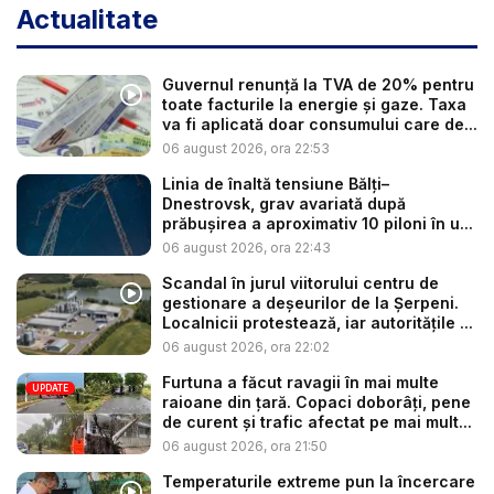
Actualitate
Guvernul renunță la TVA de 20% pentru
toate facturile la energie și gaze. Taxa
va fi aplicată doar consumului care de...
06 august 2026, ora 22:53
Linia de înaltă tensiune Bălți–
Dnestrovsk, grav avariată după
prăbușirea a aproximativ 10 piloni în u...
06 august 2026, ora 22:43
Scandal în jurul viitorului centru de
gestionare a deșeurilor de la Șerpeni.
Localnicii protestează, iar autoritățile ...
06 august 2026, ora 22:02
Furtuna a făcut ravagii în mai multe
UPDATE
raioane din țară. Copaci doborâți, pene
de curent și trafic afectat pe mai mult...
06 august 2026, ora 21:50
Temperaturile extreme pun la încercare