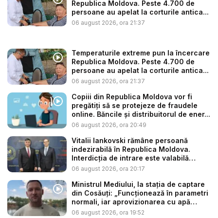
Republica Moldova. Peste 4.700 de
persoane au apelat la corturile antica...
06 august 2026, ora 21:37
Temperaturile extreme pun la încercare
Republica Moldova. Peste 4.700 de
persoane au apelat la corturile antica...
06 august 2026, ora 21:37
Copiii din Republica Moldova vor fi
pregătiți să se protejeze de fraudele
online. Băncile și distribuitorul de ener...
06 august 2026, ora 20:49
Vitalii Iankovski rămâne persoană
indezirabilă în Republica Moldova.
Interdicția de intrare este valabilă
până...
06 august 2026, ora 20:17
Ministrul Mediului, la stația de captare
din Cosăuți: „Funcționează în parametri
normali, iar aprovizionarea cu apă
este...
06 august 2026, ora 19:52