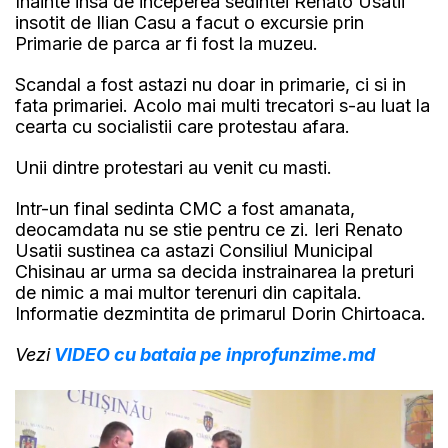
Inainte insa de inceperea sedintei Renato Usatii
insotit de Ilian Casu a facut o excursie prin
Primarie de parca ar fi fost la muzeu.
Scandal a fost astazi nu doar in primarie, ci si in
fata primariei. Acolo mai multi trecatori s-au luat la
cearta cu socialistii care protestau afara.
Unii dintre protestari au venit cu masti.
Intr-un final sedinta CMC a fost amanata,
deocamdata nu se stie pentru ce zi. Ieri Renato
Usatii sustinea ca astazi Consiliul Municipal
Chisinau ar urma sa decida instrainarea la preturi
de nimic a mai multor terenuri din capitala.
Informatie dezmintita de primarul Dorin Chirtoaca.
Vezi
VIDEO cu bataia pe inprofunzime.md