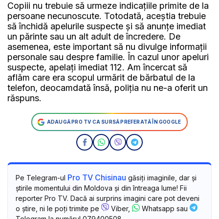
Copiii nu trebuie să urmeze indicațiile primite de la
persoane necunoscute. Totodată, aceștia trebuie
să închidă apelurile suspecte și să anunțe imediat
un părinte sau un alt adult de încredere. De
asemenea, este important să nu divulge informații
personale sau despre familie. În cazul unor apeluri
suspecte, apelați imediat 112. Am încercat să
aflăm care era scopul urmărit de bărbatul de la
telefon, deocamdată însă, poliția nu ne-a oferit un
răspuns.
ADAUGĂ PRO TV CA SURSĂ PREFERATĂ ÎN GOOGLE
Pro TV Chisinau
Pe Telegram-ul
găsiți imaginile, dar și
știrile momentului din Moldova și din întreaga lume! Fii
reporter Pro TV. Dacă ai surprins imagini care pot deveni
o știre, ni le poți trimite pe
Viber,
Whatsapp sau
Telegram la numărul 079400508.