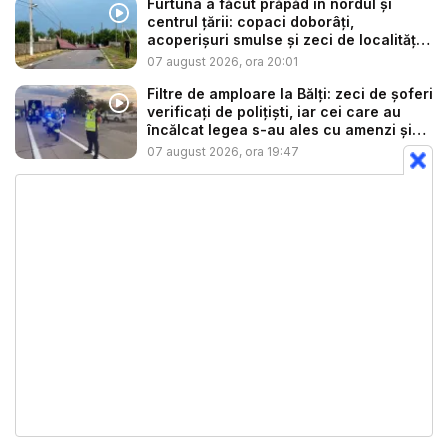
Furtuna a făcut prăpăd în nordul și
centrul țării: copaci doborâți,
acoperișuri smulse și zeci de localități
...
07 august 2026, ora 20:01
Filtre de amploare la Bălți: zeci de șoferi
verificați de polițiști, iar cei care au
încălcat legea s-au ales cu amenzi și
s...
07 august 2026, ora 19:47