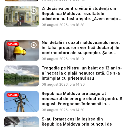
Zi decisivă pentru viitorii studenți din
Republica Moldova: rezultatele
admiterii au fost afișate. „Avem emoții ...
08 august 2026, ora 18:28
Noi detalii în cazul moldoveanului mort
UPDATE
în Italia: procurorii verifică declarațiile
contradictorii ale suspecților. Șase
per...
08 august 2026, ora 18:10
Tragedie pe Nistru: un băiat de 13 ani s-
a înecat la o plajă neautorizată. Ce s-a
întâmplat cu prietenul său
08 august 2026, ora 14:30
Republica Moldova are asigurat
UPDATE
necesarul de energie electrică pentru 8
august. Energocom îndeamnă la
consu...
08 august 2026, ora 14:20
S-au format cozi la ieșirea din
Republica Moldova prin punctul de