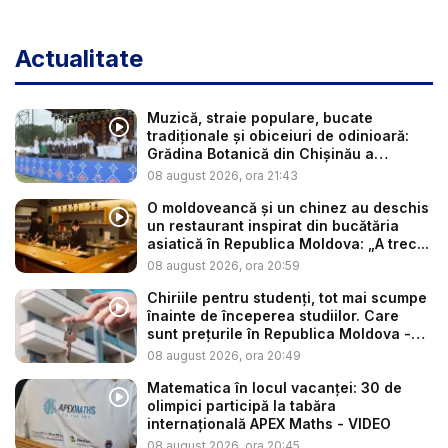
Actualitate
Muzică, straie populare, bucate
tradiționale și obiceiuri de odinioară:
Grădina Botanică din Chișinău a
găzdui...
08 august 2026, ora 21:43
O moldoveancă și un chinez au deschis
un restaurant inspirat din bucătăria
asiatică în Republica Moldova: „A trec...
08 august 2026, ora 20:59
Chiriile pentru studenți, tot mai scumpe
înainte de începerea studiilor. Care
sunt prețurile în Republica Moldova -
V...
08 august 2026, ora 20:49
Matematica în locul vacanței: 30 de
olimpici participă la tabăra
internațională APEX Maths - VIDEO
08 august 2026, ora 20:45