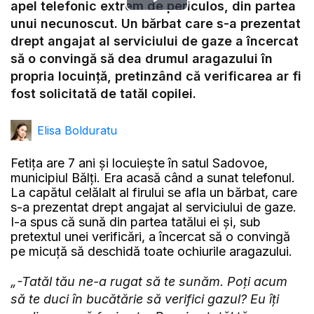
Play
apel telefonic extrem de periculos, din partea
unui necunoscut. Un bărbat care s-a prezentat
Video
drept angajat al serviciului de gaze a încercat
să o convingă să dea drumul aragazului în
propria locuință, pretinzând că verificarea ar fi
fost solicitată de tatăl copilei.
Elisa Bolduratu
Fetița are 7 ani și locuiește în satul Sadovoe,
municipiul Bălți. Era acasă când a sunat telefonul.
La capătul celălalt al firului se afla un bărbat, care
s-a prezentat drept angajat al serviciului de gaze.
I-a spus că sună din partea tatălui ei și, sub
pretextul unei verificări, a încercat să o convingă
pe micuță să deschidă toate ochiurile aragazului.
„-Tatăl tău ne-a rugat să te sunăm. Poți acum
să te duci în bucătărie să verifici gazul? Eu îți