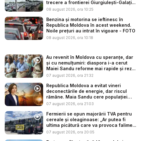
trecere a frontierei Giurgiulești-Galați...
08 august 2026, ora 10:25
Benzina și motorina se ieftinesc în
Republica Moldova în acest weekend.
Noile prețuri au intrat în vigoare - FOTO
08 august 2026, ora 10:18
Au revenit în Moldova cu speranțe, dar
și cu nemulțumiri: diaspora i-a cerut
Maiei Sandu reforme mai rapide și rez...
07 august 2026, ora 21:32
Republica Moldova a evitat vineri
deconectările de energie, dar riscul
rămâne. Maia Sandu cere populației
să...
07 august 2026, ora 21:03
Fermierii se opun majorării TVA pentru
cereale și oleaginoase: „Ar putea fi
ultima picătură care va provoca falime...
07 august 2026, ora 20:05