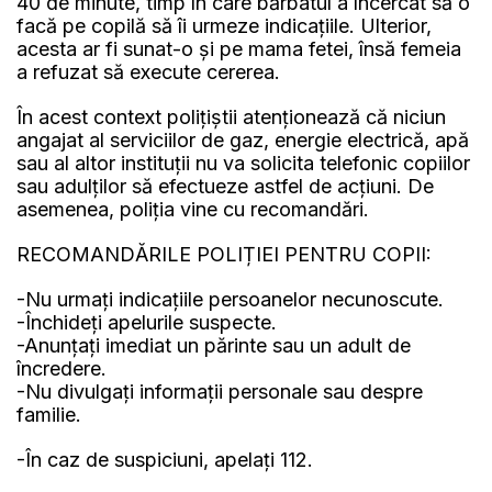
40 de minute, timp în care bărbatul a încercat să o
facă pe copilă să îi urmeze indicațiile. Ulterior,
acesta ar fi sunat-o și pe mama fetei, însă femeia
a refuzat să execute cererea.
În acest context polițiștii atenționează că niciun
angajat al serviciilor de gaz, energie electrică, apă
sau al altor instituții nu va solicita telefonic copiilor
sau adulților să efectueze astfel de acțiuni. De
asemenea, poliția vine cu recomandări.
RECOMANDĂRILE POLIȚIEI PENTRU COPII:
-Nu urmați indicațiile persoanelor necunoscute.
-Închideți apelurile suspecte.
-Anunțați imediat un părinte sau un adult de
încredere.
-Nu divulgați informații personale sau despre
familie.
-În caz de suspiciuni, apelați 112.