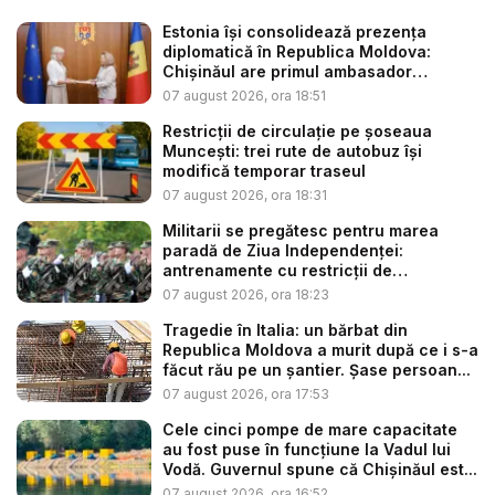
Estonia își consolidează prezența
diplomatică în Republica Moldova:
Chișinăul are primul ambasador
estonia...
07 august 2026, ora 18:51
Restricții de circulație pe șoseaua
Muncești: trei rute de autobuz își
modifică temporar traseul
07 august 2026, ora 18:31
Militarii se pregătesc pentru marea
paradă de Ziua Independenței:
antrenamente cu restricții de
circulație...
07 august 2026, ora 18:23
Tragedie în Italia: un bărbat din
Republica Moldova a murit după ce i s-a
făcut rău pe un șantier. Șase persoan...
07 august 2026, ora 17:53
Cele cinci pompe de mare capacitate
au fost puse în funcțiune la Vadul lui
Vodă. Guvernul spune că Chișinăul est...
07 august 2026, ora 16:52