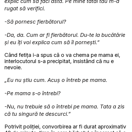
explic cum să faci asta. Pe mine tatăl tău m-a
rugat să verifici.
-Să pornesc fierbătorul?
-Da, da. Cum ar fi fierbătorul. Du-te la bucătărie
și eu îți voi explica cum să îl pornești.”
Când fetița i-a spus că o va chema pe mama ei,
interlocutorul s-a precipitat, insistând că nu e
nevoie.
„Eu nu știu cum. Acuș o întreb pe mama.
-Pe mama s-o întrebi?
-Nu, nu trebuie să o întrebi pe mama. Tata a zis
că tu singură te descurci.”
Potrivit poliției, convorbirea ar fi durat aproximativ