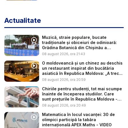
Actualitate
Muzică, straie populare, bucate
tradiționale și obiceiuri de odinioară:
Grădina Botanică din Chișinău a
găzdui...
08 august 2026, ora 21:43
O moldoveancă și un chinez au deschis
un restaurant inspirat din bucătăria
asiatică în Republica Moldova: „A trec...
08 august 2026, ora 20:59
Chiriile pentru studenți, tot mai scumpe
înainte de începerea studiilor. Care
sunt prețurile în Republica Moldova -
V...
08 august 2026, ora 20:49
Matematica în locul vacanței: 30 de
olimpici participă la tabăra
internațională APEX Maths - VIDEO