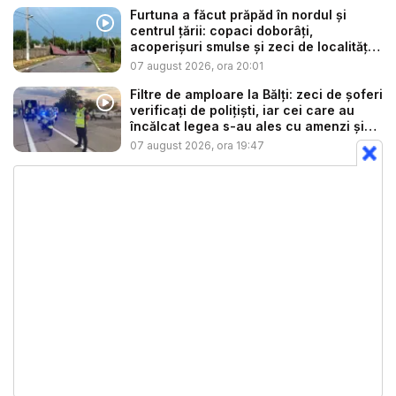
Furtuna a făcut prăpăd în nordul și
centrul țării: copaci doborâți,
acoperișuri smulse și zeci de localități
...
07 august 2026, ora 20:01
Filtre de amploare la Bălți: zeci de șoferi
verificați de polițiști, iar cei care au
încălcat legea s-au ales cu amenzi și
s...
07 august 2026, ora 19:47