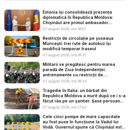
Estonia își consolidează prezența
diplomatică în Republica Moldova:
Chișinăul are primul ambasador
estonia...
07 august 2026, ora 18:51
Restricții de circulație pe șoseaua
Muncești: trei rute de autobuz își
modifică temporar traseul
07 august 2026, ora 18:31
Militarii se pregătesc pentru marea
paradă de Ziua Independenței:
antrenamente cu restricții de
circulație...
07 august 2026, ora 18:23
Tragedie în Italia: un bărbat din
Republica Moldova a murit după ce i s-a
făcut rău pe un șantier. Șase persoan...
07 august 2026, ora 17:53
Cele cinci pompe de mare capacitate
au fost puse în funcțiune la Vadul lui
Vodă. Guvernul spune că Chișinăul est...