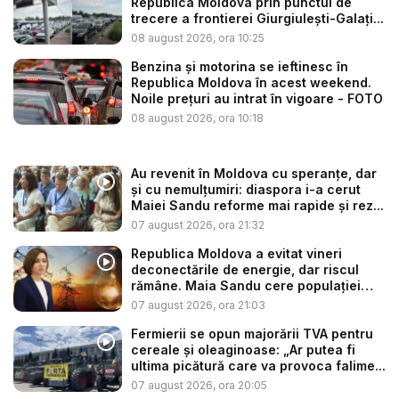
Republica Moldova prin punctul de
trecere a frontierei Giurgiulești-Galați...
08 august 2026, ora 10:25
Benzina și motorina se ieftinesc în
Republica Moldova în acest weekend.
Noile prețuri au intrat în vigoare - FOTO
08 august 2026, ora 10:18
Au revenit în Moldova cu speranțe, dar
și cu nemulțumiri: diaspora i-a cerut
Maiei Sandu reforme mai rapide și rez...
07 august 2026, ora 21:32
Republica Moldova a evitat vineri
deconectările de energie, dar riscul
rămâne. Maia Sandu cere populației
să...
07 august 2026, ora 21:03
Fermierii se opun majorării TVA pentru
cereale și oleaginoase: „Ar putea fi
ultima picătură care va provoca falime...
07 august 2026, ora 20:05