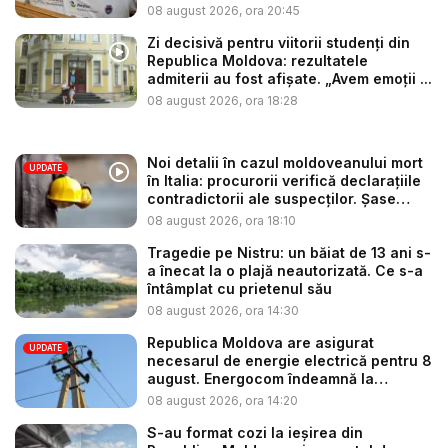
08 august 2026, ora 20:45
Zi decisivă pentru viitorii studenți din
Republica Moldova: rezultatele
admiterii au fost afișate. „Avem emoții ...
08 august 2026, ora 18:28
Noi detalii în cazul moldoveanului mort
UPDATE
în Italia: procurorii verifică declarațiile
contradictorii ale suspecților. Șase
per...
08 august 2026, ora 18:10
Tragedie pe Nistru: un băiat de 13 ani s-
a înecat la o plajă neautorizată. Ce s-a
întâmplat cu prietenul său
08 august 2026, ora 14:30
Republica Moldova are asigurat
UPDATE
necesarul de energie electrică pentru 8
august. Energocom îndeamnă la
consu...
08 august 2026, ora 14:20
S-au format cozi la ieșirea din