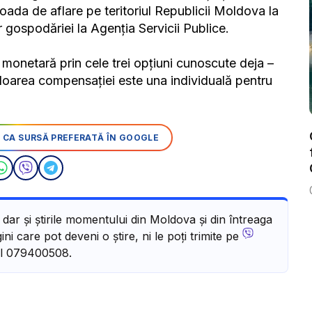
rioada de aflare pe teritoriul Republicii Moldova la
r gospodăriei la Agenția Servicii Publice.
 monetară prin cele trei opțiuni cunoscute deja –
aloarea compensației este una individuală pentru
 CA SURSĂ PREFERATĂ ÎN GOOGLE
, dar și știrile momentului din Moldova și din întreaga
ni care pot deveni o știre, ni le poți trimite pe
l 079400508.