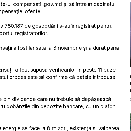
ite-ul compensații.gov.md și să intre în cabinetul
mpensației oferite.
tiv 780.187 de gospodării s-au înregistrat pentru
rtul registratorilor.
sații a fost lansată la 3 noiembrie și a durat până
ații a fost supusă verificărilor în peste 11 baze
stui proces este să confirme că datele introduse
e din dividende care nu trebuie să depășească
ntru dobânzile din depozite bancare, cu un plafon
 energie se face la furnizori, existența și valoarea