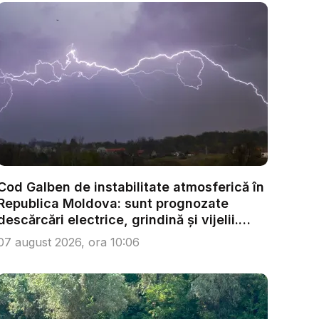
Cod Galben de instabilitate atmosferică în
Republica Moldova: sunt prognozate
descărcări electrice, grindină și vijelii.
Câ...
07 august 2026, ora 10:06