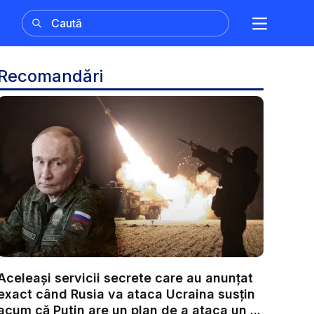
Recomandări
Aceleași servicii secrete care au anunțat
exact când Rusia va ataca Ucraina susțin
acum că Putin are un plan de a ataca un ...