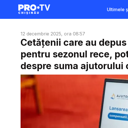
Ultimele șt
12 decembrie 2025, ora 08:57
Cetățenii care au depus
pentru sezonul rece, po
despre suma ajutorului o