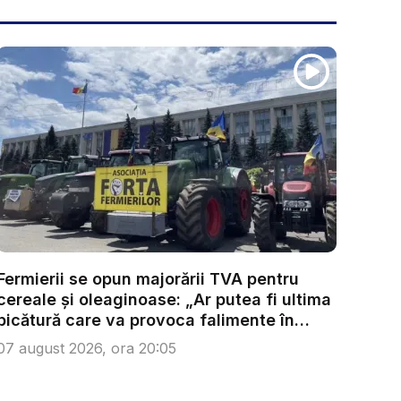
Fermierii se opun majorării TVA pentru
cereale și oleaginoase: „Ar putea fi ultima
picătură care va provoca falimente în
lanț...
07 august 2026, ora 20:05