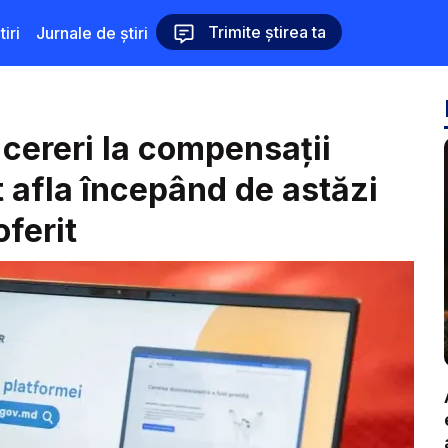
Trimite știrea ta
iri
Jurnale de știri
 cereri la compensații
t afla începând de astăzi
ferit