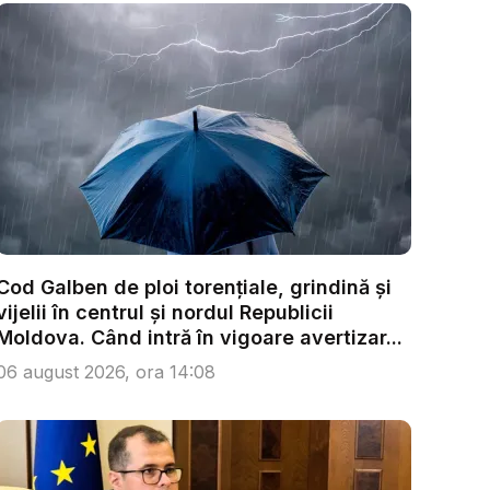
Cod Galben de ploi torențiale, grindină și
vijelii în centrul și nordul Republicii
Moldova. Când intră în vigoare avertizar...
06 august 2026, ora 14:08