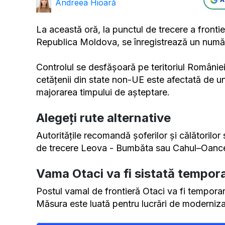
Andreea Hioară
La această oră, la punctul de trecere a frontier
Republica Moldova, se înregistrează un număr
Controlul se desfășoară pe teritoriul României
cetățenii din state non-UE este afectată de 
majorarea timpului de așteptare.
Alegeți rute alternative
Autoritățile recomandă șoferilor și călătorilor 
de trecere Leova - Bumbăta sau Cahul–Oanc
Vama Otaci va fi sistată tempor
Postul vamal de frontieră Otaci va fi tempora
Măsura este luată pentru lucrări de modernizar