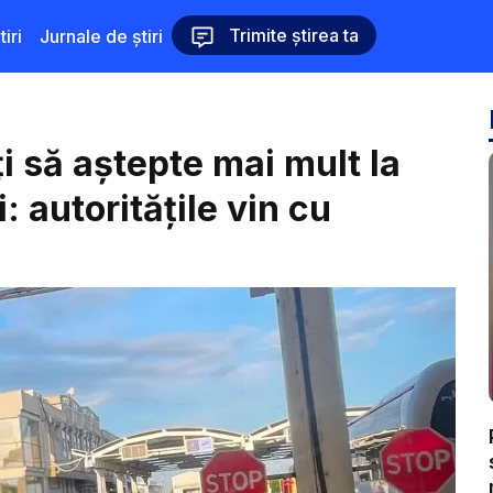
Trimite știrea ta
iri
Jurnale de știri
i să aștepte mai mult la
: autoritățile vin cu