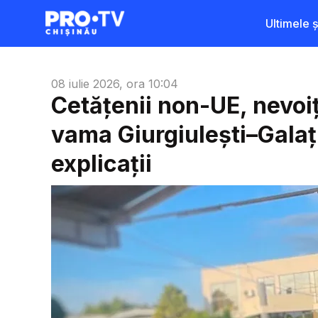
Ultimele șt
08 iulie 2026, ora 10:04
Cetățenii non-UE, nevoiț
vama Giurgiulești–Galați
explicații