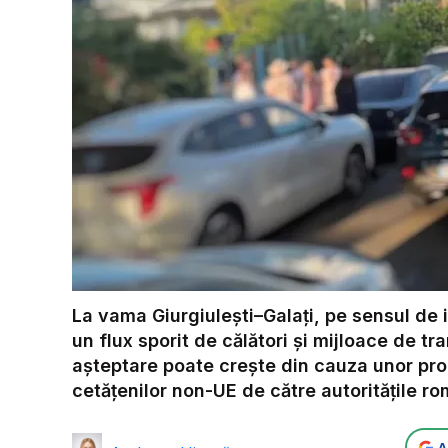
La vama Giurgiulești–Galați, pe sensul de 
un flux sporit de călători și mijloace de tr
așteptare poate crește din cauza unor pr
cetățenilor non-UE de către autoritățile r
A