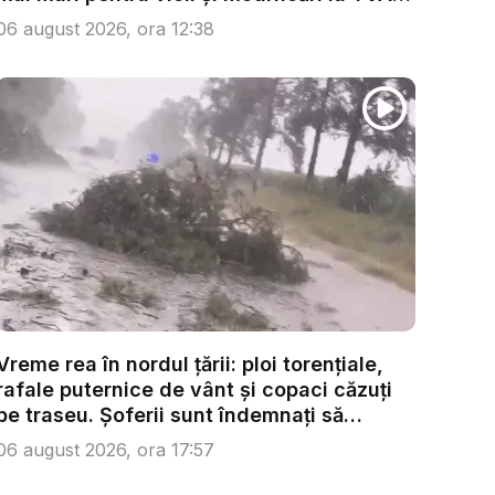
...
06 august 2026, ora 12:38
Vreme rea în nordul țării: ploi torențiale,
rafale puternice de vânt și copaci căzuți
pe traseu. Șoferii sunt îndemnați să
condu...
06 august 2026, ora 17:57