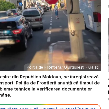
Poliția de Frontieră
/
Giurgiulești - Galați
ieșire din Republica Moldova, se înregistrează
ansport. Poliția de Frontieră anunță că timpul de
obleme tehnice la verificarea documentelor
omâne.
DAUGĂ PRO TV CHIȘINĂU CA SURSĂ PREFERATĂ ÎN GOOGLE