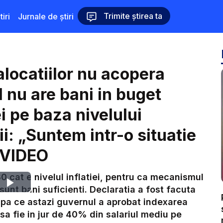
Trimite știrea ta
iri
Jurnale de știri
 alocatiilor nu acopera
l nu are bani in buget
i pe baza nivelului
ii: „Suntem intr-o situatie
 VIDEO
30 cat e nivelul inflatiei, pentru ca mecanismul
Play
sunt bani suficienti. Declaratia a fost facuta
dupa ce astazi guvernul a aprobat indexarea
Video
 sa fie in jur de 40% din salariul mediu pe