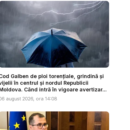
Cod Galben de ploi torențiale, grindină și
vijelii în centrul și nordul Republicii
Moldova. Când intră în vigoare avertizar...
06 august 2026, ora 14:08