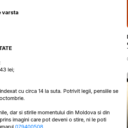
e varsta
ITATE
;
43 lei;
indexat cu circa 14 la suta. Potrivit legii, pensiile se
 octombrie.
ile, dar si stirile momentului din Moldova si din
rins imagini care pot deveni o stire, ni le poti
numarul
079400508
.