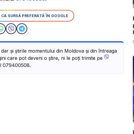
 CA SURSĂ PREFERATĂ ÎN GOOGLE
, dar și știrile momentului din Moldova și din întreaga
ni care pot deveni o știre, ni le poți trimite pe
l 079400508.