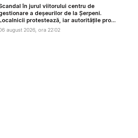
Scandal în jurul viitorului centru de
gestionare a deșeurilor de la Șerpeni.
Localnicii protestează, iar autoritățile pro...
06 august 2026, ora 22:02