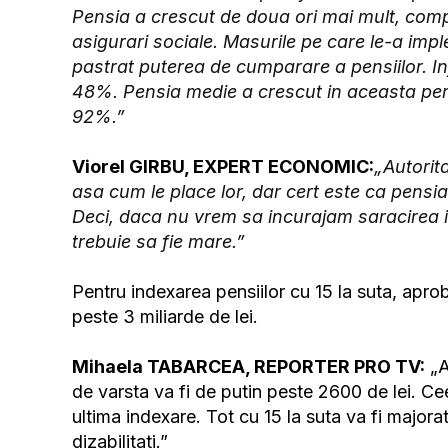
Pensia a crescut de doua ori mai mult, compa
asigurari sociale. Masurile pe care le-a i
pastrat puterea de cumparare a pensiilor. In
48%. Pensia medie a crescut in aceasta per
92%.”
Viorel GIRBU, EXPERT ECONOMIC:
„Autorita
asa cum le place lor, dar cert este ca pensia
Deci, daca nu vrem sa incurajam saracirea i
trebuie sa fie mare.”
Pentru indexarea pensiilor cu 15 la suta, apro
peste 3 miliarde de lei.
Mihaela TABARCEA, REPORTER PRO TV:
„A
de varsta va fi de putin peste 2600 de lei. Ce
ultima indexare. Tot cu 15 la suta va fi majora
dizabilitati.”