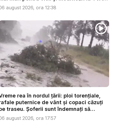
...
06 august 2026, ora 12:38
Vreme rea în nordul țării: ploi torențiale,
rafale puternice de vânt și copaci căzuți
pe traseu. Șoferii sunt îndemnați să
condu...
06 august 2026, ora 17:57