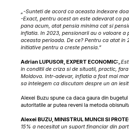
„-Sunteti de acord ca aceasta indexare doar p
-Exact, pentru acest an este adevarat ca par
pana acum, atat pensia minima cat si pensi
inflatia. In 2023, pensionarii au o valoare a
aceasta perioada. De ce? Pentru ca atat in 2
initiative pentru a creste pensia.”
Adrian LUPUSOR, EXPERT ECONOMIC:
„Est
in conditii de criza si de situatii, practic, 
Moldova. Intr-adevar, inflatia a fost mai mar
sa intelegem ca discutam despre un an iesi
Alexei Buzu spune ca daca gaura din bugetul as
autoritatile ar putea reveni la metoda obisnuit
Alexei BUZU, MINISTRUL MUNCII SI PROTE
15% a necesitat un suport financiar din parte