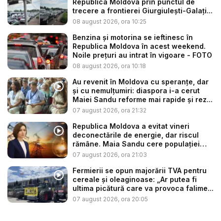
Republica Moldova prin punctul de
trecere a frontierei Giurgiulești-Galați...
08 august 2026, ora 10:25
Benzina și motorina se ieftinesc în
Republica Moldova în acest weekend.
Noile prețuri au intrat în vigoare - FOTO
08 august 2026, ora 10:18
Au revenit în Moldova cu speranțe, dar
și cu nemulțumiri: diaspora i-a cerut
Maiei Sandu reforme mai rapide și rez...
07 august 2026, ora 21:32
Republica Moldova a evitat vineri
deconectările de energie, dar riscul
rămâne. Maia Sandu cere populației
să...
07 august 2026, ora 21:03
Fermierii se opun majorării TVA pentru
cereale și oleaginoase: „Ar putea fi
ultima picătură care va provoca falime...
07 august 2026, ora 20:05