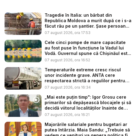
Tragedie în Italia: un bărbat din
Republica Moldova a murit după ce i s-a
făcut rău pe un șantier. Șase persoan...
07 august 2026, ora 17:53
Cele cinci pompe de mare capacitate
au fost puse în funcțiune la Vadul lui
Vodă. Guvernul spune că Chișinăul est...
07 august 2026, ora 16:52
Temperaturile extreme cresc riscul
unor incidente grave. ANTA cere
respectarea strictă a regulilor pentru
tr...
07 august 2026, ora 16:34
„Mai este puțin timp": Igor Grosu cere
primarilor să depășească blocajele și să
decidă viitorul localităților înainte de
ex...
07 august 2026, ora 16:21
Majorările salariale pentru bugetari ar
putea întârzia. Maia Sandu: „Trebuie să
vedem ce venituri va genera politica fi...