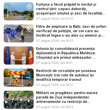
Furtuna a făcut prăpăd în nordul și
centrul țării: copaci doborâți,
acoperișuri smulse și zeci de localități
...
07 august 2026, ora 20:01
Filtre de amploare la Bălți: zeci de șoferi
verificați de polițiști, iar cei care au
încălcat legea s-au ales cu amenzi și
s...
07 august 2026, ora 19:47
Estonia își consolidează prezența
diplomatică în Republica Moldova:
Chișinăul are primul ambasador
estonia...
07 august 2026, ora 18:51
Restricții de circulație pe șoseaua
Muncești: trei rute de autobuz își
modifică temporar traseul
07 august 2026, ora 18:31
Militarii se pregătesc pentru marea
paradă de Ziua Independenței:
antrenamente cu restricții de
circulație...
07 august 2026, ora 18:23