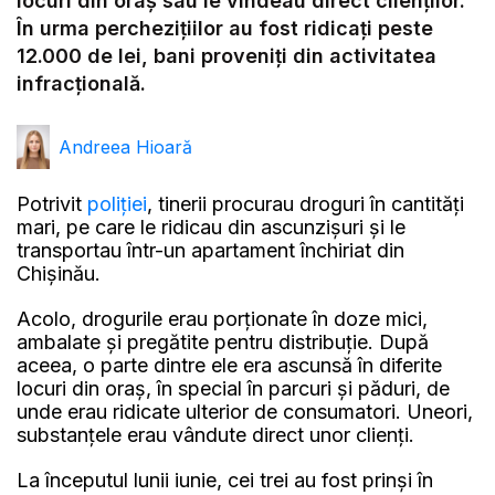
locuri din oraș sau le vindeau direct clienților.
În urma perchezițiilor au fost ridicați peste
12.000 de lei, bani proveniți din activitatea
infracțională.
Andreea Hioară
Potrivit
poliției
, tinerii procurau droguri în cantități
mari, pe care le ridicau din ascunzișuri și le
transportau într-un apartament închiriat din
Chișinău.
Acolo, drogurile erau porționate în doze mici,
ambalate și pregătite pentru distribuție. După
aceea, o parte dintre ele era ascunsă în diferite
locuri din oraș, în special în parcuri și păduri, de
unde erau ridicate ulterior de consumatori. Uneori,
substanțele erau vândute direct unor clienți.
La începutul lunii iunie, cei trei au fost prinși în