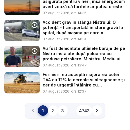
asigurată pentru vineri, însă Energocom
avertizează că tarifele ar putea crește
07 august 2026, ora 14:35
Accident grav în stânga Nistrului: O
șoferiță - transportată în stare gravă la
spital, după mașina pe care o
conduce...
07 august 2026, ora 14:19
Au fost demontate ultimele baraje de pe
Nistru instalate după poluarea cu
produse petroliere. Ministrul Mediului:...
07 august 2026, ora 13:47
Fermierii nu acceptă majorarea cotei
TVA cu 12% la cereale și oleaginoase și
cer de urgență întâlnire cu
autoritățile:...
07 august 2026, ora 12:37
‹
›
…
1
2
3
4743
Înapoi
Înainte