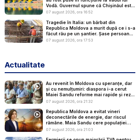
Vodă. Guvernul spune că Chișinăul est...
07 august 2026, ora 16:52
Tragedie în Italia: un bărbat din
Republica Moldova a murit după ce i s-a
făcut rău pe un șantier. Șase persoan...
07 august 2026, ora 17:53
Actualitate
Au revenit în Moldova cu speranțe, dar
și cu nemulțumiri: diaspora i-a cerut
Maiei Sandu reforme mai rapide și rez...
07 august 2026, ora 21:32
Republica Moldova a evitat vineri
deconectările de energie, dar riscul
rămâne. Maia Sandu cere populației
să...
07 august 2026, ora 21:03
Fermierii se opun majorării TVA pentru