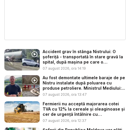
Accident grav în stânga Nistrului: O
șoferiță - transportată în stare gravă la
spital, după mașina pe care o
conduce...
07 august 2026, ora 14:19
Au fost demontate ultimele baraje de pe
Nistru instalate după poluarea cu
produse petroliere. Ministrul Mediului:...
07 august 2026, ora 13:47
Fermierii nu acceptă majorarea cotei
TVA cu 12% la cereale și oleaginoase și
cer de urgență întâlnire cu
autoritățile:...
07 august 2026, ora 12:37
Șoferii din Republica Moldova vor plăti