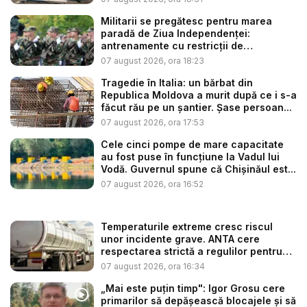
Militarii se pregătesc pentru marea
paradă de Ziua Independenței:
antrenamente cu restricții de
circulație...
07 august 2026, ora 18:23
Tragedie în Italia: un bărbat din
Republica Moldova a murit după ce i s-a
făcut rău pe un șantier. Șase persoan...
07 august 2026, ora 17:53
Cele cinci pompe de mare capacitate
au fost puse în funcțiune la Vadul lui
Vodă. Guvernul spune că Chișinăul est...
07 august 2026, ora 16:52
Temperaturile extreme cresc riscul
unor incidente grave. ANTA cere
respectarea strictă a regulilor pentru
tr...
07 august 2026, ora 16:34
„Mai este puțin timp": Igor Grosu cere
primarilor să depășească blocajele și să