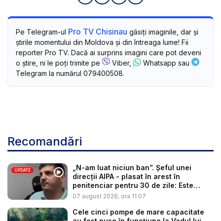
Pro TV Chisinau
Pe Telegram-ul
găsiți imaginile, dar și
știrile momentului din Moldova și din întreaga lume! Fii
reporter Pro TV. Dacă ai surprins imagini care pot deveni
o știre, ni le poți trimite pe
Viber,
Whatsapp sau
Telegram la numărul 079400508.
Recomandări
„N-am luat niciun ban”. Șeful unei
UPDATE
direcții AIPA - plasat în arest în
penitenciar pentru 30 de zile: Este
cerc...
07 august 2026, ora 11:07
Cele cinci pompe de mare capacitate
au fost puse în funcțiune la Vadul lui