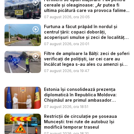
cereale și oleaginoase: „Ar putea fi
ultima picătură care va provoca falime...
07 august 2026, ora 20:05
Furtuna a făcut prăpăd în nordul și
centrul țării: copaci doborâți,
acoperișuri smulse și zeci de localități
...
07 august 2026, ora 20:01
Filtre de amploare la Bălți: zeci de șoferi
verificați de polițiști, iar cei care au
încălcat legea s-au ales cu amenzi și
s...
07 august 2026, ora 19:47
Estonia își consolidează prezența
diplomatică în Republica Moldova:
Chișinăul are primul ambasador
estonia...
07 august 2026, ora 18:51
Restricții de circulație pe șoseaua
Muncești: trei rute de autobuz își
modifică temporar traseul
07 august 2026, ora 18:31