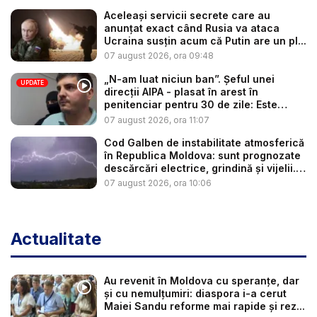
Aceleași servicii secrete care au
anunțat exact când Rusia va ataca
Ucraina susțin acum că Putin are un pl...
07 august 2026, ora 09:48
„N-am luat niciun ban”. Șeful unei
UPDATE
direcții AIPA - plasat în arest în
penitenciar pentru 30 de zile: Este
cerc...
07 august 2026, ora 11:07
Cod Galben de instabilitate atmosferică
în Republica Moldova: sunt prognozate
descărcări electrice, grindină și vijelii.
...
07 august 2026, ora 10:06
Actualitate
Au revenit în Moldova cu speranțe, dar
și cu nemulțumiri: diaspora i-a cerut
Maiei Sandu reforme mai rapide și rez...