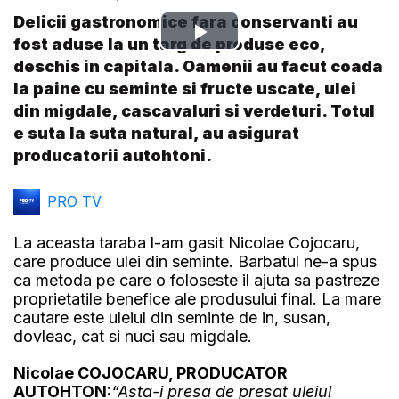
Delicii gastronomice fara conservanti au
Play
fost aduse la un targ de produse eco,
deschis in capitala. Oamenii au facut coada
Video
la paine cu seminte si fructe uscate, ulei
din migdale, cascavaluri si verdeturi. Totul
e suta la suta natural, au asigurat
producatorii autohtoni.
PRO TV
La aceasta taraba l-am gasit Nicolae Cojocaru,
care produce ulei din seminte. Barbatul ne-a spus
ca metoda pe care o foloseste il ajuta sa pastreze
proprietatile benefice ale produsului final. La mare
cautare este uleiul din seminte de in, susan,
dovleac, cat si nuci sau migdale.
Nicolae COJOCARU, PRODUCATOR
AUTOHTON:
“Asta-i presa de presat uleiul