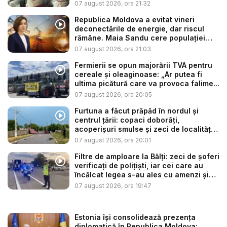
07 august 2026, ora 21:32
Republica Moldova a evitat vineri
deconectările de energie, dar riscul
rămâne. Maia Sandu cere populației
să...
07 august 2026, ora 21:03
Fermierii se opun majorării TVA pentru
cereale și oleaginoase: „Ar putea fi
ultima picătură care va provoca falime...
07 august 2026, ora 20:05
Furtuna a făcut prăpăd în nordul și
centrul țării: copaci doborâți,
acoperișuri smulse și zeci de localități
...
07 august 2026, ora 20:01
Filtre de amploare la Bălți: zeci de șoferi
verificați de polițiști, iar cei care au
încălcat legea s-au ales cu amenzi și
s...
07 august 2026, ora 19:47
Estonia își consolidează prezența
diplomatică în Republica Moldova: