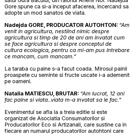
satul Gura Bacului, din raionul Anenii Noi. Nadejda
Gore spune ca si-a inceput afacerea, incercand sa
adopte un mod sanatos de viata.
Nadejda GORE, PRODUCATOR AUTOHTON:
“Am
venit in agricultura, nestiind nimic despre
agricultura si timp de 20 de ani am invatat cum
se face agricultura si despre conceptul de
cultura ecologica, pentru ca mi-am pus intrebare
ce mancam, cum mancam.”
La taraba cu paine s-a facut coada. Mirosul painii
proaspete cu seminte si fructe uscate i-a ademenit
pe oameni.
Natalia MATIESCU, BRUTAR:
“Am lucrat, 12 ani
fac paine si viata..viata m-a invatat sa le fac.”
Evenimentul se afla la a treia editie si este
organizat de Asociatia Consumatorilor si
Producatorilor Eco si Artizanali, care sustine ca in
fiecare an numarul producatorilor autohtoni care