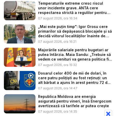
Temperaturile extreme cresc riscul
unor incidente grave. ANTA cere
respectarea strictă a regulilor pentru
tr...
07 august 2026, ora 16:34
„Mai este puțin timp": Igor Grosu cere
primarilor să depășească blocajele și să
decidă viitorul localităților înainte de
ex...
07 august 2026, ora 16:21
Majorările salariale pentru bugetari ar
putea întârzia. Maia Sandu: „Trebuie să
vedem ce venituri va genera politica fi...
07 august 2026, ora 15:32
Dosarul celor 400 de mii de dolari, în
care patru polițiști au fost reținuți: un
alt bărbat a ajuns în arest pentru 72 d...
07 august 2026, ora 14:47
Republica Moldova are energia
asigurată pentru vineri, însă Energocom
avertizează că tarifele ar putea crește
07 august 2026, ora 14:35