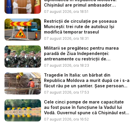
Chișinăul are primul ambasador
estonia...
07 august 2026, ora 18:51
Restricții de circulație pe șoseaua
Muncești: trei rute de autobuz își
modifică temporar traseul
07 august 2026, ora 18:31
Militarii se pregătesc pentru marea
paradă de Ziua Independenței:
antrenamente cu restricții de
circulație...
07 august 2026, ora 18:23
Tragedie în Italia: un bărbat din
Republica Moldova a murit după ce i s-a
făcut rău pe un șantier. Șase persoan...
07 august 2026, ora 17:53
Cele cinci pompe de mare capacitate
au fost puse în funcțiune la Vadul lui
Vodă. Guvernul spune că Chișinăul est...
07 august 2026, ora 16:52