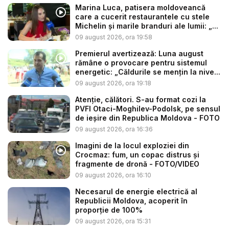
Marina Luca, patisera moldoveancă
care a cucerit restaurantele cu stele
Michelin și marile branduri ale lumii: „...
09 august 2026, ora 19:58
Premierul avertizează: Luna august
rămâne o provocare pentru sistemul
energetic: „Căldurile se mențin la nive...
09 august 2026, ora 19:18
Atenție, călători. S-au format cozi la
PVFI Otaci-Moghilev-Podolsk, pe sensul
de ieșire din Republica Moldova - FOTO
09 august 2026, ora 16:36
Imagini de la locul exploziei din
Crocmaz: fum, un copac distrus și
fragmente de dronă - FOTO/VIDEO
09 august 2026, ora 16:10
Necesarul de energie electrică al
Republicii Moldova, acoperit în
proporție de 100%
09 august 2026, ora 15:31