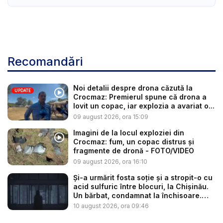
Recomandări
Noi detalii despre drona căzută la
UPDATE
Crocmaz: Premierul spune că drona a
lovit un copac, iar explozia a avariat o...
09 august 2026, ora 15:09
Imagini de la locul exploziei din
Crocmaz: fum, un copac distrus și
fragmente de dronă - FOTO/VIDEO
09 august 2026, ora 16:10
Și-a urmărit fosta soție și a stropit-o cu
acid sulfuric între blocuri, la Chișinău.
Un bărbat, condamnat la închisoare.
Ce...
10 august 2026, ora 09:46