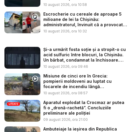
mașină...
10 august 2026, ora 10:58
Escrocherie cu cereale de aproape 5
milioane de lei la Chișinău:
administratorul, învinuit că a provocat
i...
10 august 2026, ora 10:32
Și-a urmărit fosta soție și a stropit-o cu
acid sulfuric între blocuri, la Chișinău.
Un bărbat, condamnat la închisoare.
Ce...
10 august 2026, ora 09:46
Misiune de cinci ore în Grecia:
pompierii moldoveni au luptat cu
focarele de incendiu lângă
Thessaloni...
10 august 2026, ora 08:57
Aparatul explodat la Crocmaz ar putea
UPDATE
fi o „dronă-rachetă”. Concluziile
preliminare ale poliției
09 august 2026, ora 21:00
Ambuteiaje la ieșirea din Republica