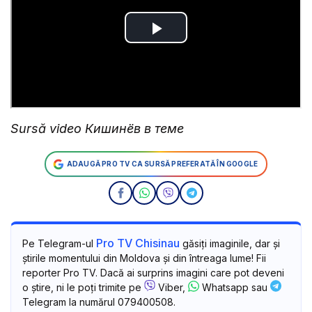
Sursă video Кишинёв в теме
ADAUGĂ PRO TV CA SURSĂ PREFERATĂ ÎN GOOGLE
Pro TV Chisinau
Pe Telegram-ul
găsiți imaginile, dar și
știrile momentului din Moldova și din întreaga lume! Fii
reporter Pro TV. Dacă ai surprins imagini care pot deveni
o știre, ni le poți trimite pe
Viber,
Whatsapp sau
Telegram la numărul 079400508.