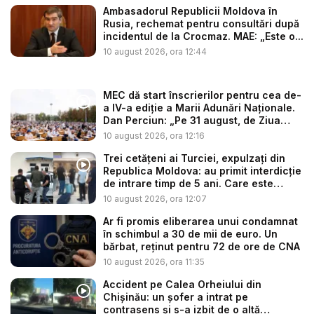
Ambasadorul Republicii Moldova în
Rusia, rechemat pentru consultări după
incidentul de la Crocmaz. MAE: „Este o...
10 august 2026, ora 12:44
MEC dă start înscrierilor pentru cea de-
a IV-a ediție a Marii Adunări Naționale.
Dan Perciun: „Pe 31 august, de Ziua
Lim...
10 august 2026, ora 12:16
Trei cetățeni ai Turciei, expulzați din
Republica Moldova: au primit interdicție
de intrare timp de 5 ani. Care este
moti...
10 august 2026, ora 12:07
Ar fi promis eliberarea unui condamnat
în schimbul a 30 de mii de euro. Un
bărbat, reținut pentru 72 de ore de CNA
10 august 2026, ora 11:35
Accident pe Calea Orheiului din
Chișinău: un șofer a intrat pe
contrasens și s-a izbit de o altă