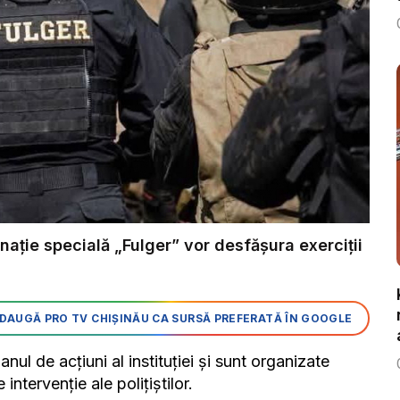
inație specială „Fulger” vor desfășura exerciții
DAUGĂ PRO TV CHIȘINĂU CA SURSĂ PREFERATĂ ÎN GOOGLE
planul de acțiuni al instituției și sunt organizate
 intervenție ale polițiștilor.