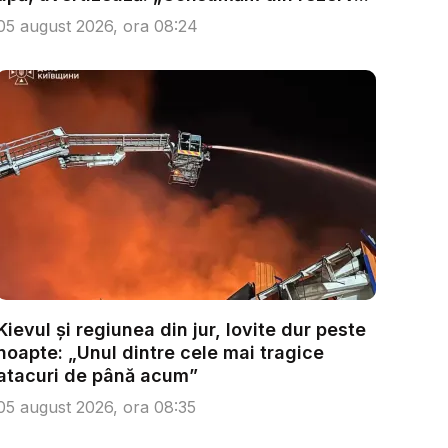
05 august 2026, ora 08:24
Kievul și regiunea din jur, lovite dur peste
noapte: „Unul dintre cele mai tragice
atacuri de până acum”
05 august 2026, ora 08:35