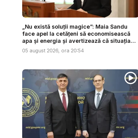
„Nu există soluții magice”: Maia Sandu
face apel la cetățeni să economisească
apa și energia și avertizează că situația
s...
05 august 2026, ora 20:54