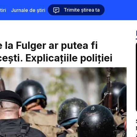
Trimite știrea ta
iri
Jurnale de știri
 la Fulger ar putea fi
ști. Explicațiile poliției