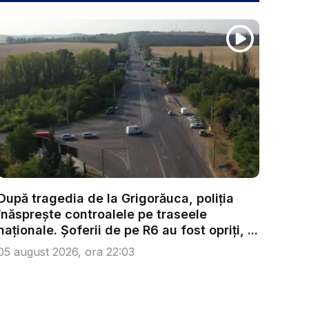
După tragedia de la Grigorăuca, poliția
înăsprește controalele pe traseele
naționale. Șoferii de pe R6 au fost opriți, ...
05 august 2026, ora 22:03