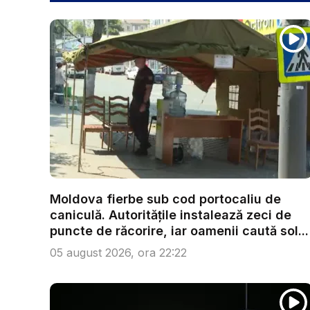
Moldova fierbe sub cod portocaliu de
caniculă. Autoritățile instalează zeci de
puncte de răcorire, iar oamenii caută sol...
05 august 2026, ora 22:22