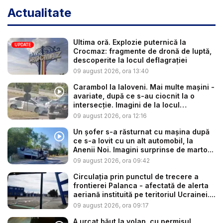
Actualitate
Ultima oră. Explozie puternică la
UPDATE
Crocmaz: fragmente de dronă de luptă,
descoperite la locul deflagrației
09 august 2026, ora 13:40
Carambol la Ialoveni. Mai multe mașini -
avariate, după ce s-au ciocnit la o
intersecție. Imagini de la locul
acciden...
09 august 2026, ora 12:16
Un șofer s-a răsturnat cu mașina după
ce s-a lovit cu un alt automobil, la
Anenii Noi. Imagini surprinse de marto...
09 august 2026, ora 09:42
Circulația prin punctul de trecere a
frontierei Palanca - afectată de alerta
aeriană instituită pe teritoriul Ucrainei....
09 august 2026, ora 09:17
A urcat băut la volan, cu permisul