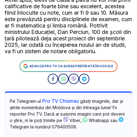
calificative de foarte bine sau excelent, acestea
fiind înlocuite cu note, cum ar fi 9 sau 10. Măsura
este prevăzută pentru disciplinele de examen, cum
ar fi matematica și limba română. Potrivit
ministrului Educației, Dan Perciun, 100 de școli din
țară pilotează deja acest proiect din septembrie
2025, iar odată cu începerea noului an de studii,
va fi un sistem de notare obligatoriu.
ADAUGĂ PRO TV CA SURSĂ PREFERATĂ ÎN GOOGLE
Pro TV Chisinau
Pe Telegram-ul
găsiți imaginile, dar și
știrile momentului din Moldova și din întreaga lume! Fii
reporter Pro TV. Dacă ai surprins imagini care pot deveni
o știre, ni le poți trimite pe
Viber,
Whatsapp sau
Telegram la numărul 079400508.