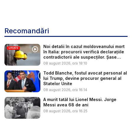
Recomandări
Noi detalii în cazul moldoveanului mort
UPDATE
în Italia: procurorii verifică declarațiile
contradictorii ale suspecților. Șase
per...
08 august 2026, ora 18:10
Todd Blanche, fostul avocat personal al
lui Trump, devine procuror general al
Statelor Unite
08 august 2026, ora 16:14
A murit tatăl lui Lionel Messi. Jorge
Messi avea 68 de ani
08 august 2026, ora 16:25