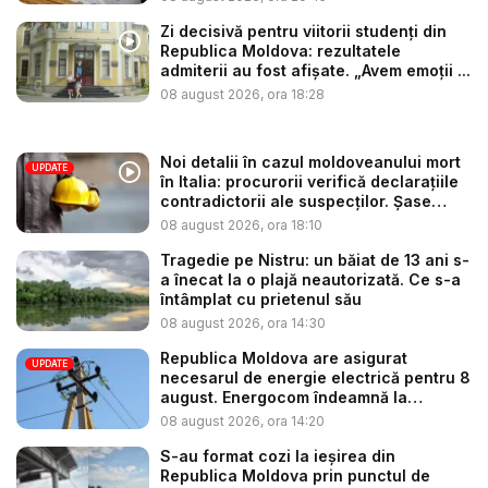
Zi decisivă pentru viitorii studenți din
Republica Moldova: rezultatele
admiterii au fost afișate. „Avem emoții ...
08 august 2026, ora 18:28
Noi detalii în cazul moldoveanului mort
UPDATE
în Italia: procurorii verifică declarațiile
contradictorii ale suspecților. Șase
per...
08 august 2026, ora 18:10
Tragedie pe Nistru: un băiat de 13 ani s-
a înecat la o plajă neautorizată. Ce s-a
întâmplat cu prietenul său
08 august 2026, ora 14:30
Republica Moldova are asigurat
UPDATE
necesarul de energie electrică pentru 8
august. Energocom îndeamnă la
consu...
08 august 2026, ora 14:20
S-au format cozi la ieșirea din
Republica Moldova prin punctul de