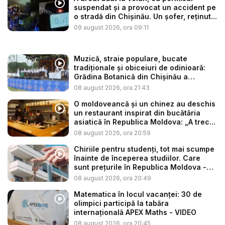
suspendat și a provocat un accident pe
o stradă din Chișinău. Un șofer, reținut...
09 august 2026, ora 09:11
Muzică, straie populare, bucate
tradiționale și obiceiuri de odinioară:
Grădina Botanică din Chișinău a
găzdui...
08 august 2026, ora 21:43
O moldoveancă și un chinez au deschis
un restaurant inspirat din bucătăria
asiatică în Republica Moldova: „A trec...
08 august 2026, ora 20:59
Chiriile pentru studenți, tot mai scumpe
înainte de începerea studiilor. Care
sunt prețurile în Republica Moldova -
V...
08 august 2026, ora 20:49
Matematica în locul vacanței: 30 de
olimpici participă la tabăra
internațională APEX Maths - VIDEO
08 august 2026, ora 20:45