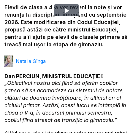
Elevii de clasa a 4-a vor reveni la note și vor
Play
renunța la discriptori, începând cu septembrie
2026. Este modificarea din Codul Educației,
Video
propusă astăzi de către ministrul Educației,
pentru a îi ajuta pe elevii de clasele primare să
treacă mai ușor la etapa de gimnaziu.
Natalia Gînga
Dan PERCIUN, MINISTRUL EDUCAȚIEI:
„Obiectivul nostru aici fiind să oferim copiilor
șansa să se acomodeze cu sistemul de notare,
alături de doamna învățătoare, în ultimul an al
ciclului primar. Astăzi, acest lucru se întâmplă în
clasa a V-a, în decursul primului semestru,
copilul fiind stresat de tranziția la gimnaziu.”
Altfel spus, elevii de clasa a patra nu vor mai primi