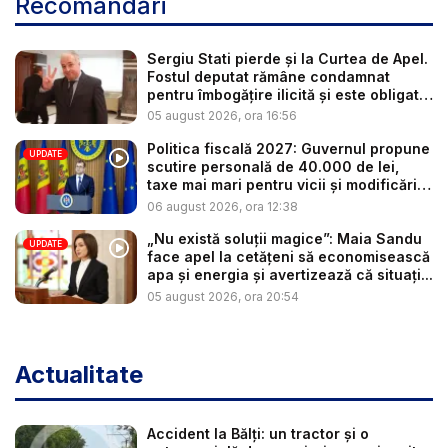
Recomandări
Sergiu Stati pierde și la Curtea de Apel.
Fostul deputat rămâne condamnat
pentru îmbogățire ilicită și este obligat
...
05 august 2026, ora 16:56
Politica fiscală 2027: Guvernul propune
UPDATE
scutire personală de 40.000 de lei,
taxe mai mari pentru vicii și modificări
l...
06 august 2026, ora 12:38
„Nu există soluții magice”: Maia Sandu
UPDATE
face apel la cetățeni să economisească
apa și energia și avertizează că situați...
05 august 2026, ora 20:54
Actualitate
Accident la Bălți: un tractor și o