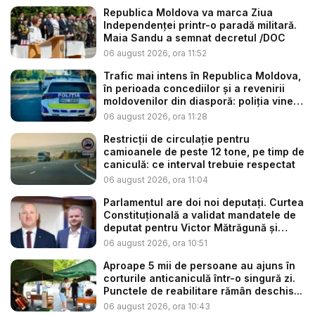
Republica Moldova va marca Ziua
Independenței printr-o paradă militară.
Maia Sandu a semnat decretul /DOC
06 august 2026, ora 11:52
Trafic mai intens în Republica Moldova,
în perioada concediilor și a revenirii
moldovenilor din diasporă: poliția vine
c...
06 august 2026, ora 11:28
Restricții de circulație pentru
camioanele de peste 12 tone, pe timp de
caniculă: ce interval trebuie respectat
06 august 2026, ora 11:04
Parlamentul are doi noi deputați. Curtea
Constituțională a validat mandatele de
deputat pentru Victor Mătrăgună și
Rom...
06 august 2026, ora 10:51
Aproape 5 mii de persoane au ajuns în
corturile anticaniculă într-o singură zi.
Punctele de reabilitare rămân deschis...
06 august 2026, ora 10:43