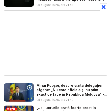
de...
05 august 2026, ora 21:53
Mihai Popșoi, despre vizita delegației
afgane: „Nu este oficială și nu știm
exact ce face în Republica Moldova” -...
05 august 2026, ora 21:40
„Joi lucrurile arată foarte prost la
UPDATE