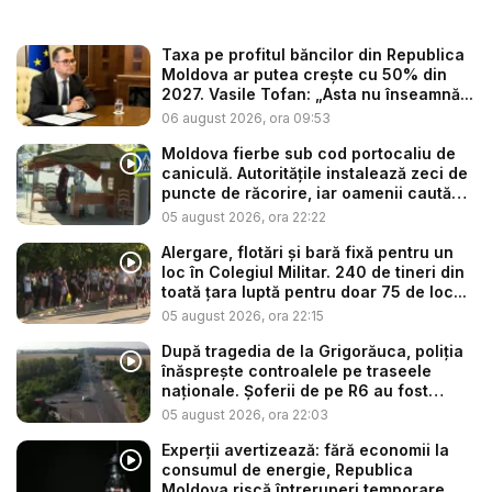
Taxa pe profitul băncilor din Republica
Moldova ar putea crește cu 50% din
2027. Vasile Tofan: „Asta nu înseamnă...
06 august 2026, ora 09:53
Moldova fierbe sub cod portocaliu de
caniculă. Autoritățile instalează zeci de
puncte de răcorire, iar oamenii caută
s...
05 august 2026, ora 22:22
Alergare, flotări și bară fixă pentru un
loc în Colegiul Militar. 240 de tineri din
toată țara luptă pentru doar 75 de loc...
05 august 2026, ora 22:15
După tragedia de la Grigorăuca, poliția
înăsprește controalele pe traseele
naționale. Șoferii de pe R6 au fost
opri...
05 august 2026, ora 22:03
Experții avertizează: fără economii la
consumul de energie, Republica
Moldova riscă întreruperi temporare