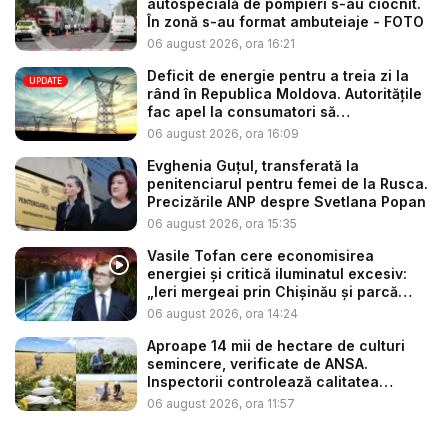
autospecială de pompieri s-au ciocnit.
În zonă s-au format ambuteiaje - FOTO
06 august 2026, ora 16:21
Deficit de energie pentru a treia zi la
UPDATE
rând în Republica Moldova. Autoritățile
fac apel la consumatori să
economisea...
06 august 2026, ora 16:09
Evghenia Guțul, transferată la
penitenciarul pentru femei de la Rusca.
Precizările ANP despre Svetlana Popan
06 august 2026, ora 15:35
Vasile Tofan cere economisirea
energiei și critică iluminatul excesiv:
„Ieri mergeai prin Chișinău și parcă
era...
06 august 2026, ora 14:24
Aproape 14 mii de hectare de culturi
semincere, verificate de ANSA.
Inspectorii controlează calitatea
semin...
06 august 2026, ora 11:57