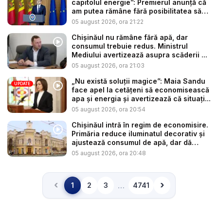
capitolul energie”: Premierul anunță că
am putea rămâne fără posibilitatea să
c...
05 august 2026, ora 21:22
Chișinăul nu rămâne fără apă, dar
consumul trebuie redus. Ministrul
Mediului avertizează asupra scăderii ...
05 august 2026, ora 21:03
„Nu există soluții magice”: Maia Sandu
UPDATE
face apel la cetățeni să economisească
apa și energia și avertizează că situați...
05 august 2026, ora 20:54
Chișinăul intră în regim de economisire.
Primăria reduce iluminatul decorativ și
ajustează consumul de apă, dar dă
asig...
05 august 2026, ora 20:48
‹
›
…
1
2
3
4741
Înapoi
Înainte