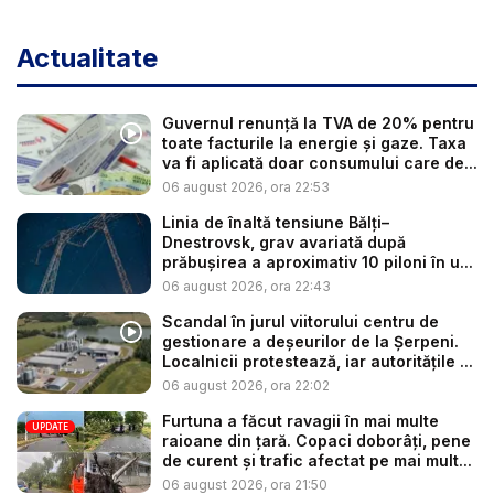
Actualitate
Guvernul renunță la TVA de 20% pentru
toate facturile la energie și gaze. Taxa
va fi aplicată doar consumului care de...
06 august 2026, ora 22:53
Linia de înaltă tensiune Bălți–
Dnestrovsk, grav avariată după
prăbușirea a aproximativ 10 piloni în u...
06 august 2026, ora 22:43
Scandal în jurul viitorului centru de
gestionare a deșeurilor de la Șerpeni.
Localnicii protestează, iar autoritățile ...
06 august 2026, ora 22:02
Furtuna a făcut ravagii în mai multe
UPDATE
raioane din țară. Copaci doborâți, pene
de curent și trafic afectat pe mai mult...
06 august 2026, ora 21:50