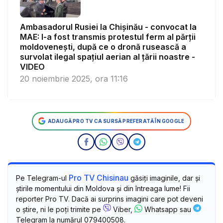
Ambasadorul Rusiei la Chișinău - convocat la
MAE: I-a fost transmis protestul ferm al părții
moldovenești, după ce o dronă rusească a
survolat ilegal spațiul aerian al țării noastre -
VIDEO
20 noiembrie 2025, ora 11:16
ADAUGĂ PRO TV CA SURSĂ PREFERATĂ ÎN GOOGLE
Pro TV Chisinau
Pe Telegram-ul
găsiți imaginile, dar și
știrile momentului din Moldova și din întreaga lume! Fii
reporter Pro TV. Dacă ai surprins imagini care pot deveni
o știre, ni le poți trimite pe
Viber,
Whatsapp sau
Telegram la numărul 079400508.