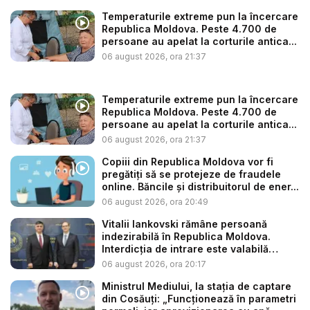
Temperaturile extreme pun la încercare
Republica Moldova. Peste 4.700 de
persoane au apelat la corturile antica...
06 august 2026, ora 21:37
Temperaturile extreme pun la încercare
Republica Moldova. Peste 4.700 de
persoane au apelat la corturile antica...
06 august 2026, ora 21:37
Copiii din Republica Moldova vor fi
pregătiți să se protejeze de fraudele
online. Băncile și distribuitorul de ener...
06 august 2026, ora 20:49
Vitalii Iankovski rămâne persoană
indezirabilă în Republica Moldova.
Interdicția de intrare este valabilă
până...
06 august 2026, ora 20:17
Ministrul Mediului, la stația de captare
din Cosăuți: „Funcționează în parametri