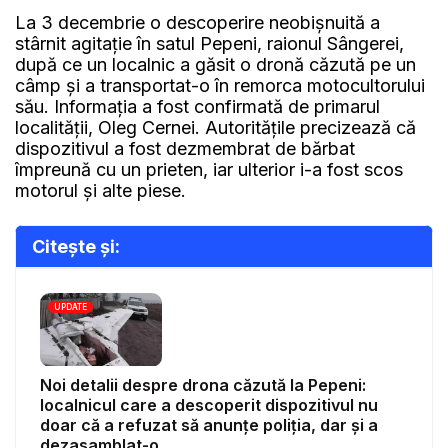
La 3 decembrie o descoperire neobișnuită a
stârnit agitație în satul Pepeni, raionul Sângerei,
după ce un localnic a găsit o dronă căzută pe un
câmp și a transportat-o în remorca motocultorului
său. Informația a fost confirmată de primarul
localității, Oleg Cernei. Autoritățile precizează că
dispozitivul a fost dezmembrat de bărbat
împreună cu un prieten, iar ulterior i-a fost scos
motorul și alte piese.
Citește și:
UPDATE
Noi detalii despre drona căzută la Pepeni:
localnicul care a descoperit dispozitivul nu
doar că a refuzat să anunțe poliția, dar și a
dezasamblat-o