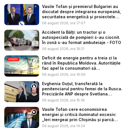
Vasile Tofan și premierul Bulgariei au
discutat despre integrarea europeană,
securitatea energetică și proiectele
co...
06 august 2026, ora 17:07
Accident la Bălți: un tractor și o
autospecială de pompieri s-au ciocnit.
În zonă s-au format ambuteiaje - FOTO
06 august 2026, ora 16:21
Deficit de energie pentru a treia zi la
UPDATE
rând în Republica Moldova. Autoritățile
fac apel la consumatori să
economisea...
06 august 2026, ora 16:09
Evghenia Guțul, transferată la
penitenciarul pentru femei de la Rusca.
Precizările ANP despre Svetlana
Popan...
06 august 2026, ora 15:35
Vasile Tofan cere economisirea
energiei și critică iluminatul excesiv:
„Ieri mergeai prin Chișinău și parcă
era...
06 august 2026, ora 14:24