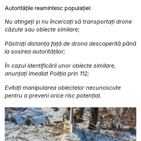
Autoritățile reamintesc populației:
Nu atingeți și nu încercați să transportați drone
căzute sau obiecte similare;
Păstrați distanța față de drona descoperită până
la sosirea autorităților;
În cazul identificării unor obiecte similare,
anunțați imediat Poliția prin 112;
Evitați manipularea obiectelor necunoscute
pentru a preveni orice risc potențial.