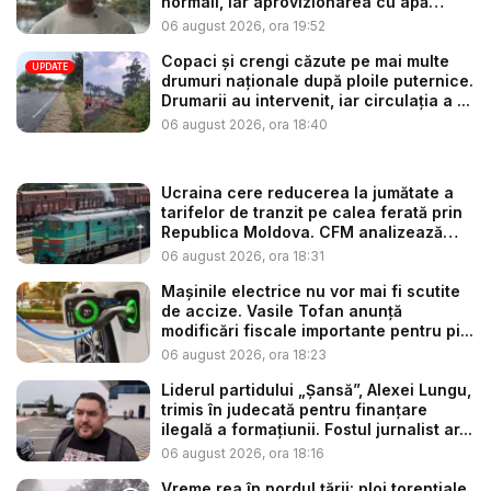
normali, iar aprovizionarea cu apă
este...
06 august 2026, ora 19:52
Copaci și crengi căzute pe mai multe
UPDATE
drumuri naționale după ploile puternice.
Drumarii au intervenit, iar circulația a ...
06 august 2026, ora 18:40
Ucraina cere reducerea la jumătate a
tarifelor de tranzit pe calea ferată prin
Republica Moldova. CFM analizează
so...
06 august 2026, ora 18:31
Mașinile electrice nu vor mai fi scutite
de accize. Vasile Tofan anunță
modificări fiscale importante pentru pi...
06 august 2026, ora 18:23
Liderul partidului „Șansă”, Alexei Lungu,
trimis în judecată pentru finanțare
ilegală a formațiunii. Fostul jurnalist ar...
06 august 2026, ora 18:16
Vreme rea în nordul țării: ploi torențiale,