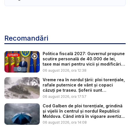
Recomandări
Politica fiscală 2027: Guvernul propune
UPDATE
scutire personală de 40.000 de lei,
taxe mai mari pentru vicii și modificări
l...
06 august 2026, ora 12:38
Vreme rea în nordul țării: ploi torențiale,
rafale puternice de vânt și copaci
căzuți pe traseu. Șoferii sunt
îndemnaț...
06 august 2026, ora 17:57
Cod Galben de ploi torențiale, grindină
și vijelii în centrul și nordul Republicii
Moldova. Când intră în vigoare avertiz...
06 august 2026, ora 14:08