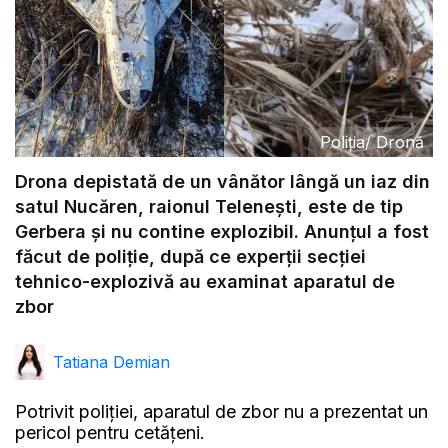
Poliția
/
Dronă
Drona depistată de un vânător lângă un iaz din
satul Nucăren, raionul Telenești, este de tip
Gerbera și nu contine explozibil. Anunțul a fost
făcut de poliție, după ce experții secției
tehnico-explozivă au examinat aparatul de
zbor
Tatiana Demian
Potrivit poliției, aparatul de zbor nu a prezentat un
pericol pentru cetățeni.