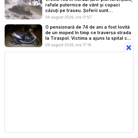
rafale puternice de vânt și copaci
căzuți pe traseu. Șoferii sunt
îndemnaț...
06 august 2026, ora 17:57
O pensionară de 74 de ani a fost lovită
de un moped în timp ce traversa strada
la Tiraspol. Victima a ajuns la spital c...
06 august 2026, ora 17:19