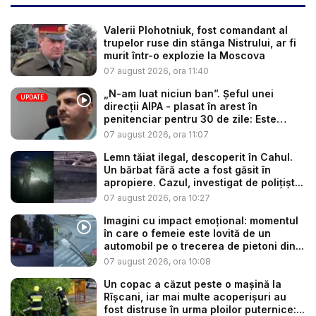
Valerii Plohotniuk, fost comandant al
trupelor ruse din stânga Nistrului, ar fi
murit într-o explozie la Moscova
07 august 2026, ora 11:40
„N-am luat niciun ban”. Șeful unei
UPDATE
direcții AIPA - plasat în arest în
penitenciar pentru 30 de zile: Este
cerc...
07 august 2026, ora 11:07
Lemn tăiat ilegal, descoperit în Cahul.
Un bărbat fără acte a fost găsit în
apropiere. Cazul, investigat de polițișt...
07 august 2026, ora 10:27
Imagini cu impact emoțional: momentul
în care o femeie este lovită de un
automobil pe o trecerea de pietoni din...
07 august 2026, ora 10:08
Un copac a căzut peste o mașină la
Rîșcani, iar mai multe acoperișuri au
fost distruse în urma ploilor puternice:...