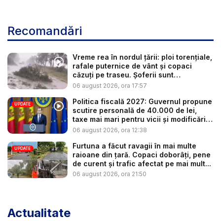
Recomandări
Vreme rea în nordul țării: ploi torențiale,
rafale puternice de vânt și copaci
căzuți pe traseu. Șoferii sunt
îndemnaț...
06 august 2026, ora 17:57
Politica fiscală 2027: Guvernul propune
UPDATE
scutire personală de 40.000 de lei,
taxe mai mari pentru vicii și modificări
l...
06 august 2026, ora 12:38
Furtuna a făcut ravagii în mai multe
UPDATE
raioane din țară. Copaci doborâți, pene
de curent și trafic afectat pe mai mult...
06 august 2026, ora 21:50
Actualitate