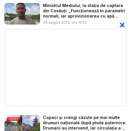
Ministrul Mediului, la stația de captare
din Cosăuți: „Funcționează în parametri
normali, iar aprovizionarea cu apă
este...
06 august 2026, ora 19:52
Copaci și crengi căzute pe mai multe
UPDATE
drumuri naționale după ploile puternice.
Drumarii au intervenit, iar circulația a ...