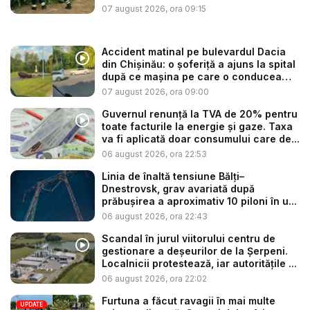
07 august 2026, ora 09:15
Accident matinal pe bulevardul Dacia
din Chișinău: o șoferiță a ajuns la spital
după ce mașina pe care o conducea
s-...
07 august 2026, ora 09:00
Guvernul renunță la TVA de 20% pentru
toate facturile la energie și gaze. Taxa
va fi aplicată doar consumului care de...
06 august 2026, ora 22:53
Linia de înaltă tensiune Bălți–
Dnestrovsk, grav avariată după
prăbușirea a aproximativ 10 piloni în u...
06 august 2026, ora 22:43
Scandal în jurul viitorului centru de
gestionare a deșeurilor de la Șerpeni.
Localnicii protestează, iar autoritățile ...
06 august 2026, ora 22:02
Furtuna a făcut ravagii în mai multe
UPDATE