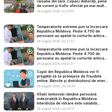
raioane din țară. Copaci doborâți, pene
de curent și trafic afectat pe mai mult...
06 august 2026, ora 21:50
Temperaturile extreme pun la încercare
Republica Moldova. Peste 4.700 de
persoane au apelat la corturile antica...
06 august 2026, ora 21:37
Temperaturile extreme pun la încercare
Republica Moldova. Peste 4.700 de
persoane au apelat la corturile antica...
06 august 2026, ora 21:37
Copiii din Republica Moldova vor fi
pregătiți să se protejeze de fraudele
online. Băncile și distribuitorul de ener...
06 august 2026, ora 20:49
Vitalii Iankovski rămâne persoană
indezirabilă în Republica Moldova.
Interdicția de intrare este valabilă
până...
06 august 2026, ora 20:17