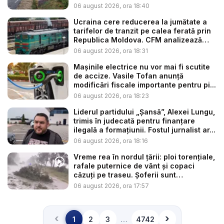
06 august 2026, ora 18:40
Ucraina cere reducerea la jumătate a
tarifelor de tranzit pe calea ferată prin
Republica Moldova. CFM analizează
so...
06 august 2026, ora 18:31
Mașinile electrice nu vor mai fi scutite
de accize. Vasile Tofan anunță
modificări fiscale importante pentru pi...
06 august 2026, ora 18:23
Liderul partidului „Șansă”, Alexei Lungu,
trimis în judecată pentru finanțare
ilegală a formațiunii. Fostul jurnalist ar...
06 august 2026, ora 18:16
Vreme rea în nordul țării: ploi torențiale,
rafale puternice de vânt și copaci
căzuți pe traseu. Șoferii sunt
îndemnaț...
06 august 2026, ora 17:57
‹
›
…
1
2
3
4742
Înapoi
Înainte