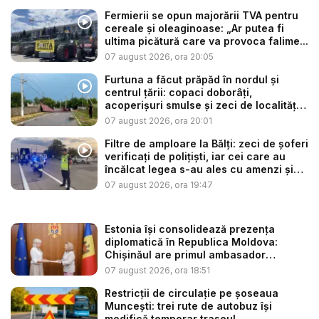
Fermierii se opun majorării TVA pentru
cereale și oleaginoase: „Ar putea fi
ultima picătură care va provoca falime...
07 august 2026, ora 20:05
Furtuna a făcut prăpăd în nordul și
centrul țării: copaci doborâți,
acoperișuri smulse și zeci de localități
...
07 august 2026, ora 20:01
Filtre de amploare la Bălți: zeci de șoferi
verificați de polițiști, iar cei care au
încălcat legea s-au ales cu amenzi și
s...
07 august 2026, ora 19:47
Estonia își consolidează prezența
diplomatică în Republica Moldova:
Chișinăul are primul ambasador
estonia...
07 august 2026, ora 18:51
Restricții de circulație pe șoseaua
Muncești: trei rute de autobuz își
modifică temporar traseul