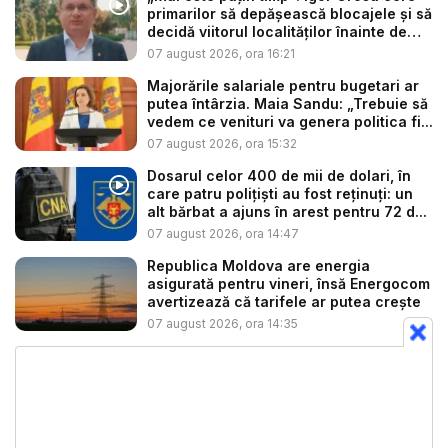
primarilor să depășească blocajele și să
decidă viitorul localităților înainte de
ex...
07 august 2026, ora 16:21
Majorările salariale pentru bugetari ar
putea întârzia. Maia Sandu: „Trebuie să
vedem ce venituri va genera politica fi...
07 august 2026, ora 15:32
Dosarul celor 400 de mii de dolari, în
care patru polițiști au fost reținuți: un
alt bărbat a ajuns în arest pentru 72 d...
07 august 2026, ora 14:47
Republica Moldova are energia
asigurată pentru vineri, însă Energocom
avertizează că tarifele ar putea crește
07 august 2026, ora 14:35