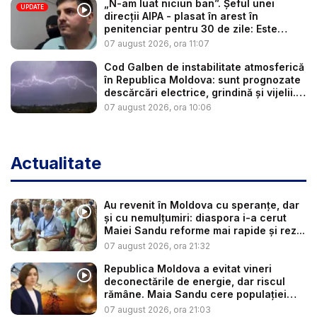
„N-am luat niciun ban”. Șeful unei
UPDATE
direcții AIPA - plasat în arest în
penitenciar pentru 30 de zile: Este
cerc...
07 august 2026, ora 11:07
Cod Galben de instabilitate atmosferică
în Republica Moldova: sunt prognozate
descărcări electrice, grindină și vijelii.
...
07 august 2026, ora 10:06
Actualitate
Au revenit în Moldova cu speranțe, dar
și cu nemulțumiri: diaspora i-a cerut
Maiei Sandu reforme mai rapide și rez...
07 august 2026, ora 21:32
Republica Moldova a evitat vineri
deconectările de energie, dar riscul
rămâne. Maia Sandu cere populației
să...
07 august 2026, ora 21:03