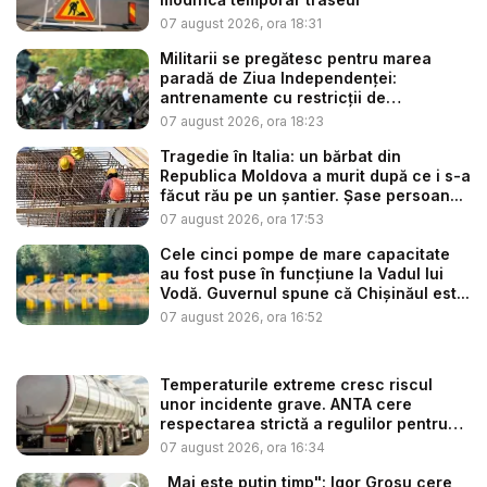
07 august 2026, ora 18:31
Militarii se pregătesc pentru marea
paradă de Ziua Independenței:
antrenamente cu restricții de
circulație...
07 august 2026, ora 18:23
Tragedie în Italia: un bărbat din
Republica Moldova a murit după ce i s-a
făcut rău pe un șantier. Șase persoan...
07 august 2026, ora 17:53
Cele cinci pompe de mare capacitate
au fost puse în funcțiune la Vadul lui
Vodă. Guvernul spune că Chișinăul est...
07 august 2026, ora 16:52
Temperaturile extreme cresc riscul
unor incidente grave. ANTA cere
respectarea strictă a regulilor pentru
tr...
07 august 2026, ora 16:34
„Mai este puțin timp": Igor Grosu cere