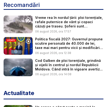
Recomandări
Vreme rea în nordul țării: ploi torențiale,
rafale puternice de vânt și copaci
căzuți pe traseu. Șoferii sunt
îndemnaț...
06 august 2026, ora 17:57
Politica fiscală 2027: Guvernul propune
UPDATE
scutire personală de 40.000 de lei,
taxe mai mari pentru vicii și modificări
l...
06 august 2026, ora 12:38
Cod Galben de ploi torențiale, grindină
și vijelii în centrul și nordul Republicii
Moldova. Când intră în vigoare avertiz...
06 august 2026, ora 14:08
Actualitate