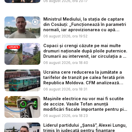
06 august 2026, ora 20:17
Ministrul Mediului, la stația de captare
din Cosăuți: „Funcționează în parametri
normali, iar aprovizionarea cu apă
este...
06 august 2026, ora 19:52
Copaci și crengi căzute pe mai multe
UPDATE
drumuri naționale după ploile puternice.
Drumarii au intervenit, iar circulația a ...
06 august 2026, ora 18:40
Ucraina cere reducerea la jumătate a
tarifelor de tranzit pe calea ferată prin
Republica Moldova. CFM analizează
so...
06 august 2026, ora 18:31
Mașinile electrice nu vor mai fi scutite
de accize. Vasile Tofan anunță
modificări fiscale importante pentru pi...
06 august 2026, ora 18:23
Liderul partidului „Șansă”, Alexei Lungu,
trimis în judecată pentru finanțare