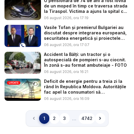
O pensionară de 74 de ani a fost lovită
de un moped în timp ce traversa strada
la Tiraspol. Victima a ajuns la spital c...
06 august 2026, ora 17:19
Vasile Tofan și premierul Bulgariei au
discutat despre integrarea europeană,
securitatea energetică și proiectele
co...
06 august 2026, ora 17:07
Accident la Bălți: un tractor și o
autospecială de pompieri s-au ciocnit.
În zonă s-au format ambuteiaje - FOTO
06 august 2026, ora 16:21
Deficit de energie pentru a treia zi la
UPDATE
rând în Republica Moldova. Autoritățile
fac apel la consumatori să
economisea...
06 august 2026, ora 16:09
‹
›
…
1
2
3
4742
Înapoi
Înainte