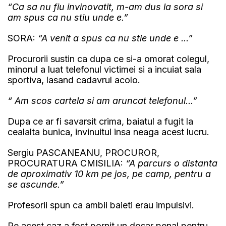
“Ca sa nu fiu invinovatit, m-am dus la sora si
am spus ca nu stiu unde e.”
SORA:
“A venit a spus ca nu stie unde e ...”
Procurorii sustin ca dupa ce si-a omorat colegul,
minorul a luat telefonul victimei si a incuiat sala
sportiva, lasand cadavrul acolo.
“ Am scos cartela si am aruncat telefonul...”
Dupa ce ar fi savarsit crima, baiatul a fugit la
cealalta bunica, invinuitul insa neaga acest lucru.
Sergiu PASCANEANU, PROCUROR,
PROCURATURA CMISILIA:
“A parcurs o distanta
de aproximativ 10 km pe jos, pe camp, pentru a
se ascunde.”
Profesorii spun ca ambii baieti erau impulsivi.
Pe acest caz a fost pornit un dosar penal pentru