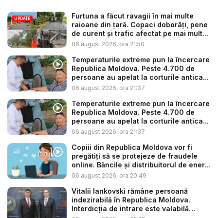
Furtuna a făcut ravagii în mai multe
UPDATE
raioane din țară. Copaci doborâți, pene
de curent și trafic afectat pe mai mult...
06 august 2026, ora 21:50
Temperaturile extreme pun la încercare
Republica Moldova. Peste 4.700 de
persoane au apelat la corturile antica...
06 august 2026, ora 21:37
Temperaturile extreme pun la încercare
Republica Moldova. Peste 4.700 de
persoane au apelat la corturile antica...
06 august 2026, ora 21:37
Copiii din Republica Moldova vor fi
pregătiți să se protejeze de fraudele
online. Băncile și distribuitorul de ener...
06 august 2026, ora 20:49
Vitalii Iankovski rămâne persoană
indezirabilă în Republica Moldova.
Interdicția de intrare este valabilă
până...