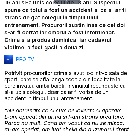
Play
16 ani si-a ucis colegul de 13 ani. Suspectul
spune ca totul a fost un accident si ca si-ar fi
Video
strans de gat colegul in timpul unui
antrenament. Procurorii sustin insa ce cei doi
s-ar fi certat iar omorul a fost intentionat.
Crima s-a produs duminica, iar cadavrul
victimei a fost gasit a doua zi.
PRO TV
Potrivit procurorilor crima a avut loc intr-o sala de
sport, care se afla langa scoala din localitate in
care invatau ambii baieti. Invinuitul recunoaste ca
si-a ucis colegul, doar ca ar fi vorba de un
accident in timpul unui antrenament.
“Ne antrenam ca si cum ne loveam si aparam.
L-am apucat din urma si l-am strans prea tare.
Parca nu mult. Cand am vazut ca nu se misca,
m-am speriat, am luat cheile din buzunarul drept