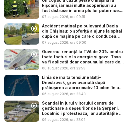
Un copac a căzut peste o mașină la
Rîșcani, iar mai multe acoperișuri au
fost distruse în urma ploilor puternice:...
07 august 2026, ora 09:15
Accident matinal pe bulevardul Dacia
din Chișinău: o șoferiță a ajuns la spital
după ce mașina pe care o conducea
s-...
07 august 2026, ora 09:00
Guvernul renunță la TVA de 20% pentru
toate facturile la energie și gaze. Taxa
va fi aplicată doar consumului care de...
06 august 2026, ora 22:53
Linia de înaltă tensiune Bălți–
Dnestrovsk, grav avariată după
prăbușirea a aproximativ 10 piloni în u...
06 august 2026, ora 22:43
Scandal în jurul viitorului centru de
gestionare a deșeurilor de la Șerpeni.
Localnicii protestează, iar autoritățile ...
06 august 2026, ora 22:02