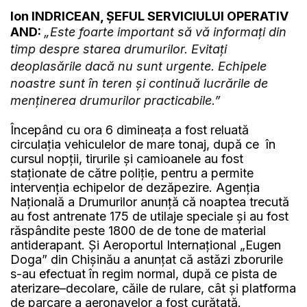
Ion INDRICEAN, ȘEFUL SERVICIULUI OPERATIV
AND:
„Este foarte important să vă informați din
timp despre starea drumurilor. Evitați
deoplasările dacă nu sunt urgente. Echipele
noastre sunt în teren și continuă lucrările de
menținerea drumurilor practicabile.”
Începând cu ora 6 dimineața a fost reluată
circulația vehiculelor de mare tonaj, după ce în
cursul nopții, tirurile și camioanele au fost
staționate de către poliție, pentru a permite
intervenția echipelor de dezăpezire. Agenția
Națională a Drumurilor anunță că noaptea trecută
au fost antrenate 175 de utilaje speciale și au fost
răspândite peste 1800 de de tone de material
antiderapant. Și Aeroportul Internațional „Eugen
Doga” din Chișinău a anunțat că astăzi zborurile
s-au efectuat în regim normal, după ce pista de
aterizare–decolare, căile de rulare, cât și platforma
de parcare a aeronavelor a fost curățată.