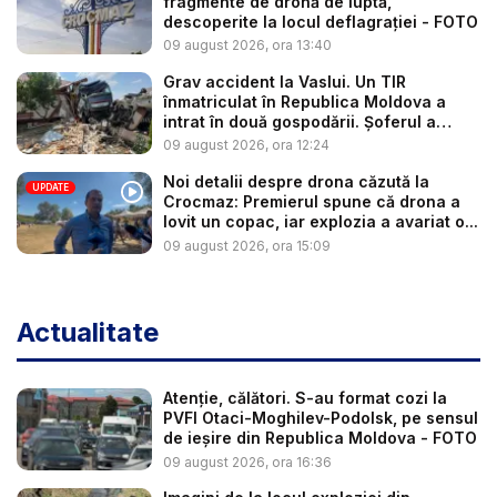
fragmente de dronă de luptă,
descoperite la locul deflagrației - FOTO
09 august 2026, ora 13:40
Grav accident la Vaslui. Un TIR
înmatriculat în Republica Moldova a
intrat în două gospodării. Șoferul a
răm...
09 august 2026, ora 12:24
Noi detalii despre drona căzută la
UPDATE
Crocmaz: Premierul spune că drona a
lovit un copac, iar explozia a avariat o...
09 august 2026, ora 15:09
Actualitate
Atenție, călători. S-au format cozi la
PVFI Otaci-Moghilev-Podolsk, pe sensul
de ieșire din Republica Moldova - FOTO
09 august 2026, ora 16:36