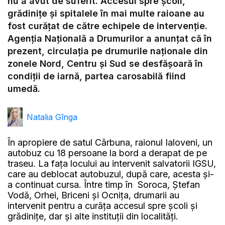
nu a avut de suferit. Accesul spre școli,
grădinițe și spitalele în mai multe raioane au
fost curățat de către echipele de intervenție.
Agenția Națională a Drumurilor a anunțat că în
prezent, circulația pe drumurile naționale din
zonele Nord, Centru și Sud se desfășoară în
condiții de iarnă, partea carosabilă fiind
umedă.
Natalia Gînga
În apropiere de satul Cărbuna, raionul Ialoveni, un
autobuz cu 18 persoane la bord a derapat de pe
traseu. La fața locului au intervenit salvatorii IGSU,
care au deblocat autobuzul, după care, acesta și-
a continuat cursa. Între timp în Soroca, Ștefan
Vodă, Orhei, Briceni și Ocnița, drumarii au
intervenit pentru a curăța accesul spre școli și
grădinițe, dar și alte instituții din localități.