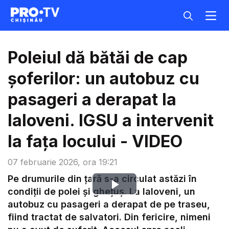
Poleiul dă bătăi de cap
șoferilor: un autobuz cu
pasageri a derapat la
Ialoveni. IGSU a intervenit
la fața locului - VIDEO
07 februarie 2026, ora 19:21
Pe drumurile din țară s-a circulat astăzi în
Play
condiții de polei și ghețuș. La Ialoveni, un
autobuz cu pasageri a derapat de pe traseu,
Video
fiind tractat de salvatori. Din fericire, nimeni