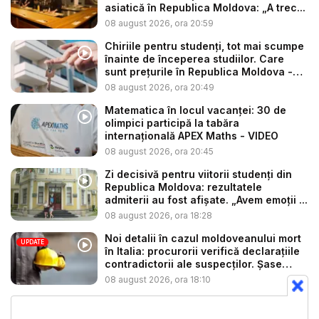
asiatică în Republica Moldova: „A trec...
08 august 2026, ora 20:59
Chiriile pentru studenți, tot mai scumpe
înainte de începerea studiilor. Care
sunt prețurile în Republica Moldova -
V...
08 august 2026, ora 20:49
Matematica în locul vacanței: 30 de
olimpici participă la tabăra
internațională APEX Maths - VIDEO
08 august 2026, ora 20:45
Zi decisivă pentru viitorii studenți din
Republica Moldova: rezultatele
admiterii au fost afișate. „Avem emoții ...
08 august 2026, ora 18:28
Noi detalii în cazul moldoveanului mort
UPDATE
în Italia: procurorii verifică declarațiile
contradictorii ale suspecților. Șase
per...
08 august 2026, ora 18:10