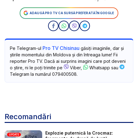
ADAUGĂ PRO TV CA SURSĂ PREFERATĂ ÎN GOOGLE
Pro TV Chisinau
Pe Telegram-ul
găsiți imaginile, dar și
știrile momentului din Moldova și din întreaga lume! Fii
reporter Pro TV. Dacă ai surprins imagini care pot deveni
o știre, ni le poți trimite pe
Viber,
Whatsapp sau
Telegram la numărul 079400508.
Recomandări
Explozie puternică la Crocmaz:
UPDATE