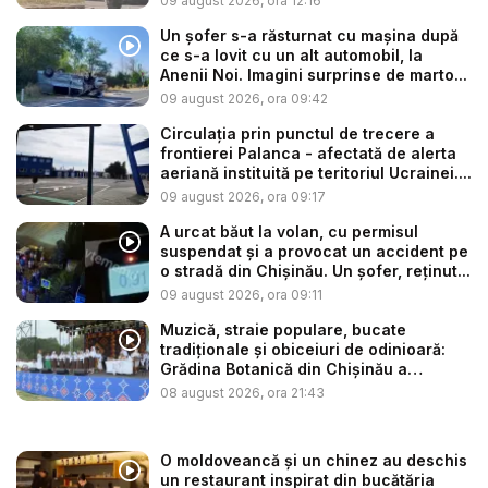
09 august 2026, ora 12:16
Un șofer s-a răsturnat cu mașina după
ce s-a lovit cu un alt automobil, la
Anenii Noi. Imagini surprinse de marto...
09 august 2026, ora 09:42
Circulația prin punctul de trecere a
frontierei Palanca - afectată de alerta
aeriană instituită pe teritoriul Ucrainei....
09 august 2026, ora 09:17
A urcat băut la volan, cu permisul
suspendat și a provocat un accident pe
o stradă din Chișinău. Un șofer, reținut...
09 august 2026, ora 09:11
Muzică, straie populare, bucate
tradiționale și obiceiuri de odinioară:
Grădina Botanică din Chișinău a
găzdui...
08 august 2026, ora 21:43
O moldoveancă și un chinez au deschis
un restaurant inspirat din bucătăria