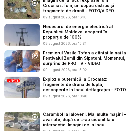
Imagini de la locul exploziei din
Crocmaz: fum, un copac distrus și
fragmente de dronă - FOTO/VIDEO
09 august 2026, ora 16:10
Necesarul de energie electrică al
Republicii Moldova, acoperit în
proporție de 100%
09 august 2026, ora 15:31
Premierul Vasile Tofan a cântat la nai la
Festivalul Zemii din Sipoteni. Momentul,
surprins de PRO TV - VIDEO
09 august 2026, ora 15:02
Explozie puternică la Crocmaz:
UPDATE
fragmente de dronă de luptă,
descoperite la locul deflagrației - FOTO
09 august 2026, ora 13:40
Carambol la Ialoveni. Mai multe mașini -
avariate, după ce s-au ciocnit la o
intersecție. Imagini de la locul
acciden...