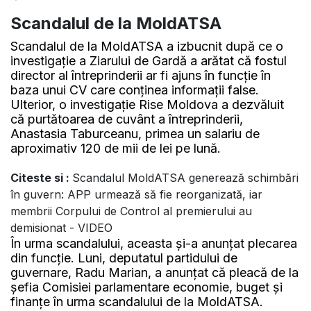
Scandalul de la MoldATSA
Scandalul de la MoldATSA a izbucnit după ce o
investigație a Ziarului de Gardă a arătat că fostul
director al întreprinderii ar fi ajuns în funcție în
baza unui CV care conținea informații false.
Ulterior, o investigație Rise Moldova a dezvăluit
că purtătoarea de cuvânt a întreprinderii,
Anastasia Taburceanu, primea un salariu de
aproximativ 120 de mii de lei pe lună.
Citeste si :
Scandalul MoldATSA generează schimbări
în guvern: APP urmează să fie reorganizată, iar
membrii Corpului de Control al premierului au
demisionat - VIDEO
În urma scandalului, aceasta și-a anunțat plecarea
din funcție. Luni, deputatul partidului de
guvernare, Radu Marian, a anunțat că pleacă de la
șefia Comisiei parlamentare economie, buget și
finanțe în urma scandalului de la MoldATSA.