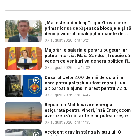
„Mai este puțin timp": Igor Grosu cere
primarilor să depășească blocajele și să
decidă viitorul localităților înainte de
ex...
07 august 2026, ora 16:21
Majorările salariale pentru bugetari ar
putea întârzia. Maia Sandu: „Trebuie să
vedem ce venituri va genera politica fi...
07 august 2026, ora 15:32
Dosarul celor 400 de mii de dolari, în
care patru polițiști au fost reținuți: un
alt bărbat a ajuns în arest pentru 72 d...
07 august 2026, ora 14:47
Republica Moldova are energia
asigurată pentru vineri, însă Energocom
avertizează că tarifele ar putea crește
07 august 2026, ora 14:35
Accident grav în stânga Nistrului: O