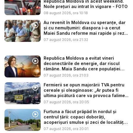
Republica Moldova în acest weekend.
Noile prețuri au intrat în vigoare - FOTO
08 august 2026, ora 10:18
Au revenit în Moldova cu speranțe, dar
și cu nemulțumiri: diaspora i-a cerut
Maiei Sandu reforme mai rapide și rez...
07 august 2026, ora 21:32
Republica Moldova a evitat vineri
deconectările de energie, dar riscul
rămâne. Maia Sandu cere populației
să...
07 august 2026, ora 21:03
Fermierii se opun majorării TVA pentru
cereale și oleaginoase: „Ar putea fi
ultima picătură care va provoca falime...
07 august 2026, ora 20:05
Furtuna a făcut prăpăd în nordul și
centrul țării: copaci doborâți,
acoperișuri smulse și zeci de localități
...
07 august 2026, ora 20:01