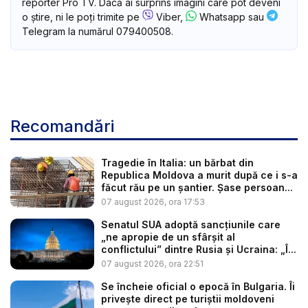
reporter Pro TV. Dacă ai surprins imagini care pot deveni
o știre, ni le poți trimite pe
Viber,
Whatsapp sau
Telegram la numărul 079400508.
Recomandări
Tragedie în Italia: un bărbat din
Republica Moldova a murit după ce i s-a
făcut rău pe un șantier. Șase persoan...
07 august 2026, ora 17:53
Senatul SUA adoptă sancțiunile care
„ne apropie de un sfârșit al
conflictului” dintre Rusia și Ucraina: „Î...
07 august 2026, ora 22:51
Se încheie oficial o epocă în Bulgaria. Îi
privește direct pe turiștii moldoveni