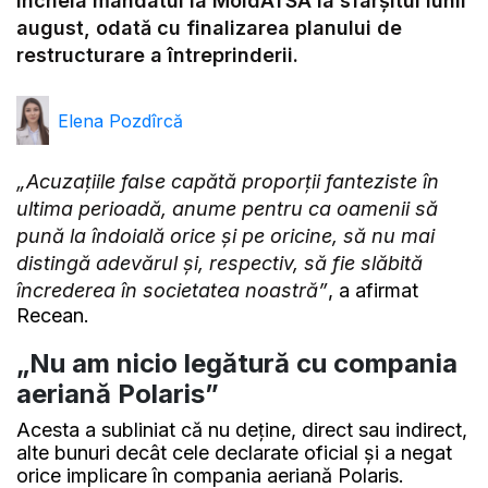
încheia mandatul la MoldATSA la sfârșitul lunii
august, odată cu finalizarea planului de
restructurare a întreprinderii.
Elena Pozdîrcă
„Acuzațiile false capătă proporții fanteziste în
ultima perioadă, anume pentru ca oamenii să
pună la îndoială orice și pe oricine, să nu mai
distingă adevărul și, respectiv, să fie slăbită
încrederea în societatea noastră”
, a afirmat
Recean.
„Nu am nicio legătură cu compania
aeriană Polaris”
Acesta a subliniat că nu deține, direct sau indirect,
alte bunuri decât cele declarate oficial și a negat
orice implicare în compania aeriană Polaris.