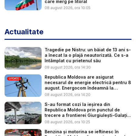
care merg pe litoral
08 august 2026, ora 10:05
Actualitate
Tragedie pe Nistru: un băiat de 13 ani s-
a înecat la o plajă neautorizată. Ce s-a
întâmplat cu prietenul său
08 august 2026, ora 14:30
Republica Moldova are asigurat
UPDATE
necesarul de energie electrică pentru 8
august. Energocom îndeamnă la
consu...
08 august 2026, ora 14:20
S-au format cozi la ieșirea din
Republica Moldova prin punctul de
trecere a frontierei Giurgiulești-Galați...
08 august 2026, ora 10:25
Benzina și motorina se ieftinesc în