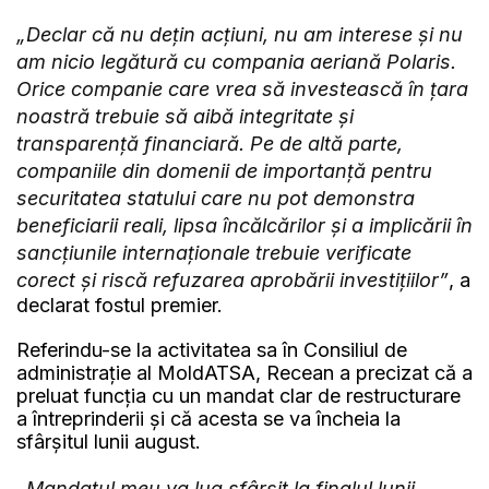
„Declar că nu dețin acțiuni, nu am interese și nu
am nicio legătură cu compania aeriană Polaris.
Orice companie care vrea să investească în țara
noastră trebuie să aibă integritate și
transparență financiară. Pe de altă parte,
companiile din domenii de importanță pentru
securitatea statului care nu pot demonstra
beneficiarii reali, lipsa încălcărilor și a implicării în
sancțiunile internaționale trebuie verificate
corect și riscă refuzarea aprobării investițiilor”
, a
declarat fostul premier.
Referindu-se la activitatea sa în Consiliul de
administrație al MoldATSA, Recean a precizat că a
preluat funcția cu un mandat clar de restructurare
a întreprinderii și că acesta se va încheia la
sfârșitul lunii august.
„Mandatul meu va lua sfârșit la finalul lunii