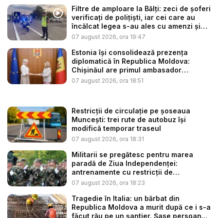
Filtre de amploare la Bălți: zeci de șoferi
verificați de polițiști, iar cei care au
încălcat legea s-au ales cu amenzi și
s...
07 august 2026, ora 19:47
Estonia își consolidează prezența
diplomatică în Republica Moldova:
Chișinăul are primul ambasador
estonia...
07 august 2026, ora 18:51
Restricții de circulație pe șoseaua
Muncești: trei rute de autobuz își
modifică temporar traseul
07 august 2026, ora 18:31
Militarii se pregătesc pentru marea
paradă de Ziua Independenței:
antrenamente cu restricții de
circulație...
07 august 2026, ora 18:23
Tragedie în Italia: un bărbat din
Republica Moldova a murit după ce i s-a
făcut rău pe un șantier. Șase persoan...