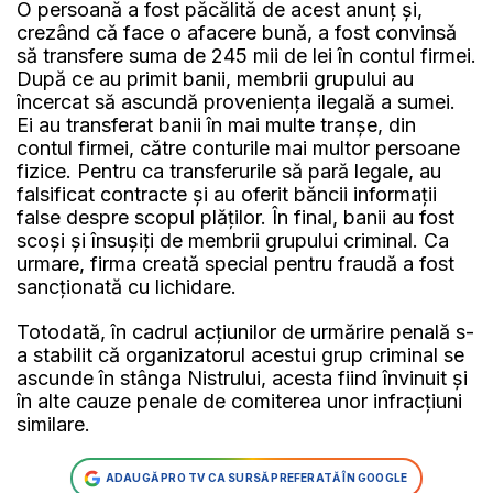
O persoană a fost păcălită de acest anunț și,
crezând că face o afacere bună, a fost convinsă
să transfere suma de 245 mii de lei în contul firmei.
După ce au primit banii, membrii grupului au
încercat să ascundă proveniența ilegală a sumei.
Ei au transferat banii în mai multe tranșe, din
contul firmei, către conturile mai multor persoane
fizice. Pentru ca transferurile să pară legale, au
falsificat contracte și au oferit băncii informații
false despre scopul plăților. În final, banii au fost
scoși și însușiți de membrii grupului criminal. Ca
urmare, firma creată special pentru fraudă a fost
sancționată cu lichidare.
Totodată, în cadrul acțiunilor de urmărire penală s-
a stabilit că organizatorul acestui grup criminal se
ascunde în stânga Nistrului, acesta fiind învinuit și
în alte cauze penale de comiterea unor infracțiuni
similare.
ADAUGĂ PRO TV CA SURSĂ PREFERATĂ ÎN GOOGLE