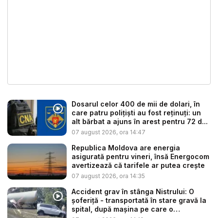
Dosarul celor 400 de mii de dolari, în
care patru polițiști au fost reținuți: un
alt bărbat a ajuns în arest pentru 72 d...
07 august 2026, ora 14:47
Republica Moldova are energia
asigurată pentru vineri, însă Energocom
avertizează că tarifele ar putea crește
07 august 2026, ora 14:35
Accident grav în stânga Nistrului: O
șoferiță - transportată în stare gravă la
spital, după mașina pe care o
conduce...