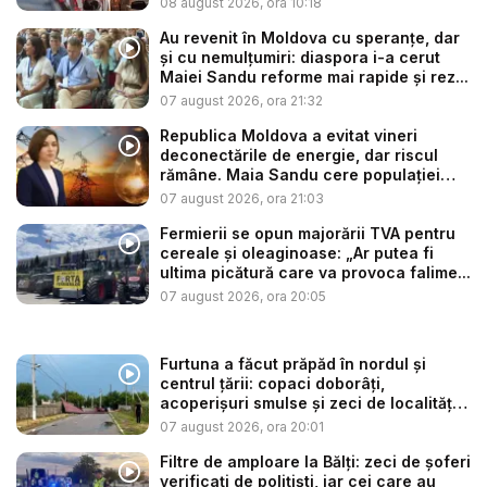
08 august 2026, ora 10:18
Au revenit în Moldova cu speranțe, dar
și cu nemulțumiri: diaspora i-a cerut
Maiei Sandu reforme mai rapide și rez...
07 august 2026, ora 21:32
Republica Moldova a evitat vineri
deconectările de energie, dar riscul
rămâne. Maia Sandu cere populației
să...
07 august 2026, ora 21:03
Fermierii se opun majorării TVA pentru
cereale și oleaginoase: „Ar putea fi
ultima picătură care va provoca falime...
07 august 2026, ora 20:05
Furtuna a făcut prăpăd în nordul și
centrul țării: copaci doborâți,
acoperișuri smulse și zeci de localități
...
07 august 2026, ora 20:01
Filtre de amploare la Bălți: zeci de șoferi
verificați de polițiști, iar cei care au