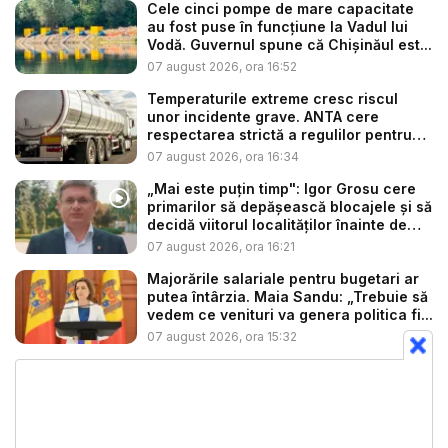
Cele cinci pompe de mare capacitate
au fost puse în funcțiune la Vadul lui
Vodă. Guvernul spune că Chișinăul est...
07 august 2026, ora 16:52
Temperaturile extreme cresc riscul
unor incidente grave. ANTA cere
respectarea strictă a regulilor pentru
tr...
07 august 2026, ora 16:34
„Mai este puțin timp": Igor Grosu cere
primarilor să depășească blocajele și să
decidă viitorul localităților înainte de
ex...
07 august 2026, ora 16:21
Majorările salariale pentru bugetari ar
putea întârzia. Maia Sandu: „Trebuie să
vedem ce venituri va genera politica fi...
07 august 2026, ora 15:32