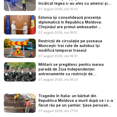
încălcat legea s-au ales cu amenzi și
s...
07 august 2026, ora 19:47
Estonia își consolidează prezența
diplomatică în Republica Moldova:
Chișinăul are primul ambasador
estonia...
07 august 2026, ora 18:51
Restricții de circulație pe șoseaua
Muncești: trei rute de autobuz își
modifică temporar traseul
07 august 2026, ora 18:31
Militarii se pregătesc pentru marea
paradă de Ziua Independenței:
antrenamente cu restricții de
circulație...
07 august 2026, ora 18:23
Tragedie în Italia: un bărbat din
Republica Moldova a murit după ce i s-a
făcut rău pe un șantier. Șase persoan...
07 august 2026, ora 17:53