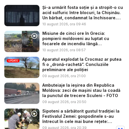
Și-a urmărit fosta soție și a stropit-o cu
acid sulfuric între blocuri, la Chișinău.
Un bărbat, condamnat la închisoare.
Ce...
10 august 2026, ora 09:46
Misiune de cinci ore în Grecia:
pompierii moldoveni au luptat cu
focarele de incendiu lângă
Thessaloni...
10 august 2026, ora 08:57
Aparatul explodat la Crocmaz ar putea
UPDATE
fi o „dronă-rachetă”. Concluziile
preliminare ale poliției
09 august 2026, ora 21:00
Ambuteiaje la ieșirea din Republica
Moldova: zeci de mașini stau la coadă
la punctul de trecere Sculeni - FOTO
09 august 2026, ora 20:50
Sipoteni a sărbătorit gustul tradiției la
Festivalul Zemei: gospodinele s-au
întrecut în cele mai bune rețete:
„Tăiței...
09 august 2026, ora 20:39