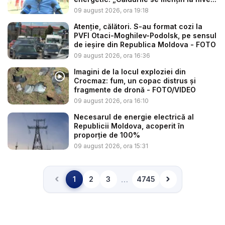
09 august 2026, ora 19:18
Atenție, călători. S-au format cozi la
PVFI Otaci-Moghilev-Podolsk, pe sensul
de ieșire din Republica Moldova - FOTO
09 august 2026, ora 16:36
Imagini de la locul exploziei din
Crocmaz: fum, un copac distrus și
fragmente de dronă - FOTO/VIDEO
09 august 2026, ora 16:10
Necesarul de energie electrică al
Republicii Moldova, acoperit în
proporție de 100%
09 august 2026, ora 15:31
‹
›
…
1
2
3
4745
Înapoi
Înainte