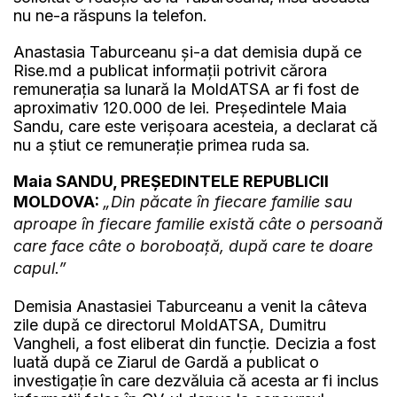
nu ne-a răspuns la telefon.
Anastasia Taburceanu și-a dat demisia după ce
Rise.md a publicat informații potrivit cărora
remunerația sa lunară la MoldATSA ar fi fost de
aproximativ 120.000 de lei. Președintele Maia
Sandu, care este verișoara acesteia, a declarat că
nu a știut ce remunerație primea ruda sa.
Maia SANDU, PREȘEDINTELE REPUBLICII
MOLDOVA:
„Din păcate în fiecare familie sau
aproape în fiecare familie există câte o persoană
care face câte o boroboață, după care te doare
capul.”
Demisia Anastasiei Taburceanu a venit la câteva
zile după ce directorul MoldATSA, Dumitru
Vangheli, a fost eliberat din funcție. Decizia a fost
luată după ce Ziarul de Gardă a publicat o
investigație în care dezvăluia că acesta ar fi inclus