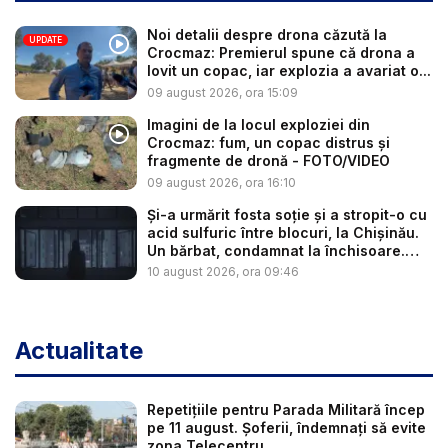
Noi detalii despre drona căzută la
UPDATE
Crocmaz: Premierul spune că drona a
lovit un copac, iar explozia a avariat o...
09 august 2026, ora 15:09
Imagini de la locul exploziei din
Crocmaz: fum, un copac distrus și
fragmente de dronă - FOTO/VIDEO
09 august 2026, ora 16:10
Și-a urmărit fosta soție și a stropit-o cu
acid sulfuric între blocuri, la Chișinău.
Un bărbat, condamnat la închisoare.
Ce...
10 august 2026, ora 09:46
Actualitate
Repetițiile pentru Parada Militară încep
pe 11 august. Șoferii, îndemnați să evite
zona Telecentru