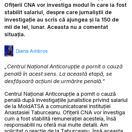
Ofițerii CNA vor investiga modul în care ia fost
stabilit salariul, despre care jurnaliștii de
investigație au scris că ajungea și la 150 de
mii de lei, lunar. Aceasta nu a comentat
situația.
Diana Ambros
„Centrul Național Anticorupție a pornit o cauză
penală în acest sens. La această etapă, se
desfășoară acțiuni de urmărire penală.”
Centrul Național Anticorupție a pornit o cauză
penală după investigațiile junalistice privind salariul
de la MoldATSA a comunicatoarei instituției
Anastasiei Taburceanu. Ofițerii CNA vor investiga
cum a fost stabilită remunerației acesteia, însă
responsabilii nu oferă mai multe detalii. Am
solicitat o reacție de la Taburceanu, însă aceasta