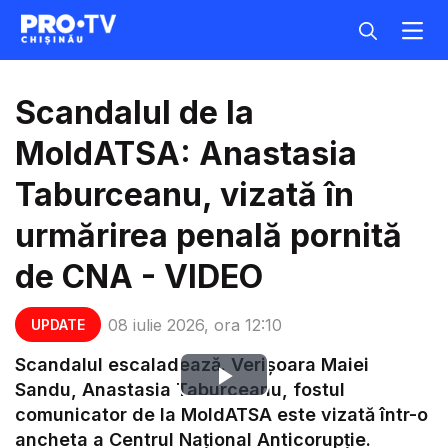
Scandalul de la
MoldATSA: Anastasia
Taburceanu, vizată în
urmărirea penală pornită
de CNA - VIDEO
08 iulie 2026, ora 12:10
UPDATE
Scandalul escaladează. Verișoara Maiei
Play
Sandu, Anastasia Taburceanu, fostul
comunicator de la MoldATSA este vizată într-o
Video
ancheta a Centrul Național Anticorupție.