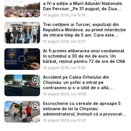
a IV-a ediție a Marii Adunări Naționale.
Dan Perciun: „Pe 31 august, de Ziua
Lim...
10 august 2026, ora 12:16
Trei cetățeni ai Turciei, expulzați din
Republica Moldova: au primit interdicție
de intrare timp de 5 ani. Care este
moti...
10 august 2026, ora 12:07
Ar fi promis eliberarea unui condamnat
în schimbul a 30 de mii de euro. Un
bărbat, reținut pentru 72 de ore de CNA
10 august 2026, ora 11:35
Accident pe Calea Orheiului din
Chișinău: un șofer a intrat pe
contrasens și s-a izbit de o altă
mașină...
10 august 2026, ora 10:58
Escrocherie cu cereale de aproape 5
milioane de lei la Chișinău:
administratorul, învinuit că a provocat
i...
10 august 2026, ora 10:32