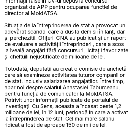
informații false în CV-ul depus la concursul
organizat de APP pentru ocuparea funcției de
director al MoldATSA.
Situația de la întreprinderea de stat a provocat un
adevărat scandal care a dus la demisii în lanț, dar
și percheziții. Ofițerii CNA au publicat și un raport
de evaluare a activității întreprinderii, care a scos
la iveală angajări fără concursuri, licitații favorizate
și cheltuili nejustificate de milioane de lei.
Totodată, deputații au creat o comisie de anchetă
care să examineze activitatea tuturor companiilor
de stat, inclusiv salarizarea angajaților. Între timp,
apar noi despre salariul Anastasiei Taburceanu,
pentru funcția de comunicator la MoldATSA.
Potrivit unor informații publicate de portalul de
investigații Cu Sens, aceasta a încasat peste 1,2
milioane de lei, în 12 luni, perioadă în care a activat
la întreprinderea de stat. Cel mai mare salariu
ridicat a fost de aproape 150 de mii de lei.