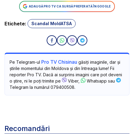
ADAUGĂ PRO TV CA SURSĂ PREFERATĂ ÎN GOOGLE
Etichete:
Scandal MoldATSA
Pro TV Chisinau
Pe Telegram-ul
găsiți imaginile, dar și
știrile momentului din Moldova și din întreaga lume! Fii
reporter Pro TV. Dacă ai surprins imagini care pot deveni
o știre, ni le poți trimite pe
Viber,
Whatsapp sau
Telegram la numărul 079400508.
Recomandări