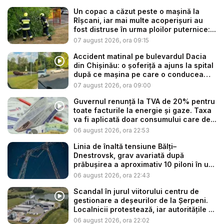
Un copac a căzut peste o mașină la
Rîșcani, iar mai multe acoperișuri au
fost distruse în urma ploilor puternice:...
07 august 2026, ora 09:15
Accident matinal pe bulevardul Dacia
din Chișinău: o șoferiță a ajuns la spital
după ce mașina pe care o conducea
s-...
07 august 2026, ora 09:00
Guvernul renunță la TVA de 20% pentru
toate facturile la energie și gaze. Taxa
va fi aplicată doar consumului care de...
06 august 2026, ora 22:53
Linia de înaltă tensiune Bălți–
Dnestrovsk, grav avariată după
prăbușirea a aproximativ 10 piloni în u...
06 august 2026, ora 22:43
Scandal în jurul viitorului centru de
gestionare a deșeurilor de la Șerpeni.
Localnicii protestează, iar autoritățile ...
06 august 2026, ora 22:02