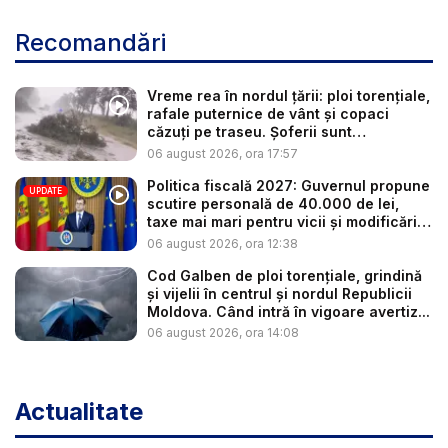
Recomandări
Vreme rea în nordul țării: ploi torențiale,
rafale puternice de vânt și copaci
căzuți pe traseu. Șoferii sunt
îndemnaț...
06 august 2026, ora 17:57
Politica fiscală 2027: Guvernul propune
UPDATE
scutire personală de 40.000 de lei,
taxe mai mari pentru vicii și modificări
l...
06 august 2026, ora 12:38
Cod Galben de ploi torențiale, grindină
și vijelii în centrul și nordul Republicii
Moldova. Când intră în vigoare avertiz...
06 august 2026, ora 14:08
Actualitate