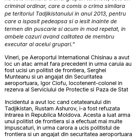
criminal ordinar, care a comis o crima similara
pe teritoriul Tadjikistanului in anul 2013, pentru
care a ispasit pedeapsa si a iesit inainte de
termen din puscarie si acum in mod repetat, in
ambele cazuri avand calitatea de membru
executar al acelui grupari.”
Vineri, pe Aeroportul International Chisinau a avut
loc un atac armat fara precedent in urma caruia au
fost ucisi un politist de frontiera, Serghei
Munteanu si un angajat din Securitatea
aeroportuara, Igor Ciofu, locotenent-colonel in
rezerva al Serviciului de Protectie si Paza de Stat
Incidentul a avut loc cand cetateanului din
Tadjikistan, Rustam Ashurov, i-a fost refuzata
intrarea in Republica Moldova. Acesta a luat arma
unui politist de frontiera si a efectuat mai multe
impuscaturi, in urma carora a ucis politistul de
frontiera si un angajat din securitatea aeroportuara