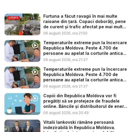
Furtuna a făcut ravagii în mai multe
UPDATE
raioane din țară. Copaci doborâți, pene
de curent și trafic afectat pe mai mult...
06 august 2026, ora 21:50
Temperaturile extreme pun la încercare
Republica Moldova. Peste 4.700 de
persoane au apelat la corturile antica...
06 august 2026, ora 21:37
Temperaturile extreme pun la încercare
Republica Moldova. Peste 4.700 de
persoane au apelat la corturile antica...
06 august 2026, ora 21:37
Copiii din Republica Moldova vor fi
pregătiți să se protejeze de fraudele
online. Băncile și distribuitorul de ener...
06 august 2026, ora 20:49
Vitalii Iankovski rămâne persoană
indezirabilă în Republica Moldova.