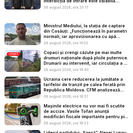
Interdicția de intrare este valabilă
până...
06 august 2026, ora 20:17
Ministrul Mediului, la stația de captare
din Cosăuți: „Funcționează în parametri
normali, iar aprovizionarea cu apă
este...
06 august 2026, ora 19:52
Copaci și crengi căzute pe mai multe
UPDATE
drumuri naționale după ploile puternice.
Drumarii au intervenit, iar circulația a ...
06 august 2026, ora 18:40
Ucraina cere reducerea la jumătate a
tarifelor de tranzit pe calea ferată prin
Republica Moldova. CFM analizează
so...
06 august 2026, ora 18:31
Mașinile electrice nu vor mai fi scutite
de accize. Vasile Tofan anunță
modificări fiscale importante pentru pi...
06 august 2026, ora 18:23
Liderul partidului „Șansă”, Alexei Lungu,