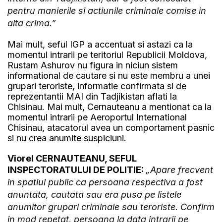
pentru manierile si actiunile criminale comise in
alta crima.”
Mai mult, seful IGP a accentuat si astazi ca la
momentul intrarii pe teritoriul Republicii Moldova,
Rustam Ashurov nu figura in niciun sistem
informational de cautare si nu este membru a unei
grupari teroriste, informatie confirmata si de
reprezentantii MAI din Tadjikistan aflati la
Chisinau. Mai mult, Cernauteanu a mentionat ca la
momentul intrarii pe Aeroportul International
Chisinau, atacatorul avea un comportament pasnic
si nu crea anumite suspiciuni.
Viorel CERNAUTEANU, SEFUL
INSPECTORATULUI DE POLITIE:
„Apare frecvent
in spatiul public ca persoana respectiva a fost
anuntata, cautata sau era pusa pe listele
anumitor grupari criminale sau teroriste. Confirm
in mod repetat, persoana la data intrarii pe