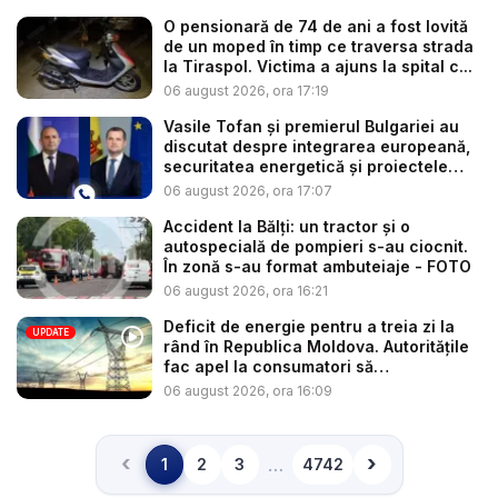
O pensionară de 74 de ani a fost lovită
de un moped în timp ce traversa strada
la Tiraspol. Victima a ajuns la spital c...
06 august 2026, ora 17:19
Vasile Tofan și premierul Bulgariei au
discutat despre integrarea europeană,
securitatea energetică și proiectele
co...
06 august 2026, ora 17:07
Accident la Bălți: un tractor și o
autospecială de pompieri s-au ciocnit.
În zonă s-au format ambuteiaje - FOTO
06 august 2026, ora 16:21
Deficit de energie pentru a treia zi la
UPDATE
rând în Republica Moldova. Autoritățile
fac apel la consumatori să
economisea...
06 august 2026, ora 16:09
‹
›
…
1
2
3
4742
Înapoi
Înainte