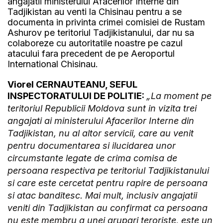
angajatii ministerului Afacerilor Interne din
Tadjikistan au venti la Chisinau pentru a se
documenta in privinta crimei comisiei de Rustam
Ashurov pe teritoriul Tadjikistanului, dar nu sa
colaboreze cu autoritatile noastre pe cazul
atacului fara precedent de pe Aeroportul
International Chisinau.
Viorel CERNAUTEANU, SEFUL
INSPECTORATULUI DE POLITIE:
„La moment pe
teritoriul Republicii Moldova sunt in vizita trei
angajati ai ministerului Afacerilor Interne din
Tadjikistan, nu al altor servicii, care au venit
pentru documentarea si ilucidarea unor
circumstante legate de crima comisa de
persoana respectiva pe teritoriul Tadjikistanului
si care este cercetat pentru rapire de persoana
si atac banditesc. Mai mult, inclusiv angajatii
veniti din Tadjikistan au confirmat ca persoana
nu este membru a unei grupari teroriste, este un