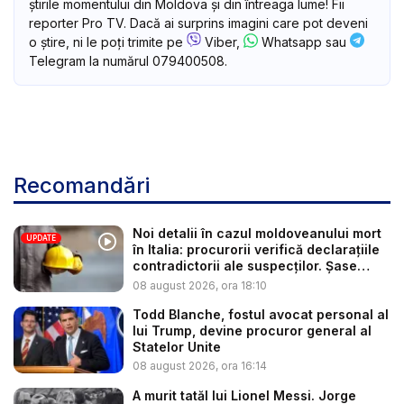
știrile momentului din Moldova și din întreaga lume! Fii
reporter Pro TV. Dacă ai surprins imagini care pot deveni
o știre, ni le poți trimite pe
Viber,
Whatsapp sau
Telegram la numărul 079400508.
Recomandări
Noi detalii în cazul moldoveanului mort
UPDATE
în Italia: procurorii verifică declarațiile
contradictorii ale suspecților. Șase
per...
08 august 2026, ora 18:10
Todd Blanche, fostul avocat personal al
lui Trump, devine procuror general al
Statelor Unite
08 august 2026, ora 16:14
A murit tatăl lui Lionel Messi. Jorge