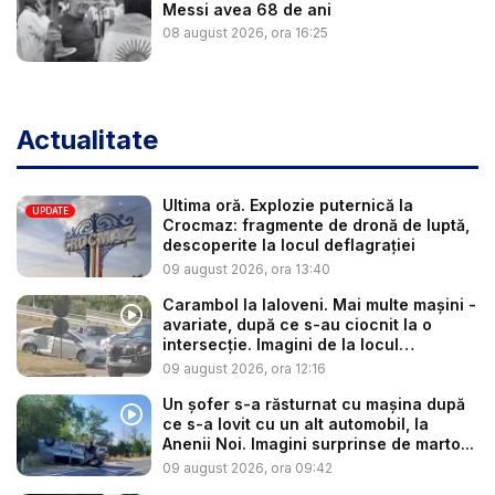
Messi avea 68 de ani
08 august 2026, ora 16:25
Actualitate
Ultima oră. Explozie puternică la
UPDATE
Crocmaz: fragmente de dronă de luptă,
descoperite la locul deflagrației
09 august 2026, ora 13:40
Carambol la Ialoveni. Mai multe mașini -
avariate, după ce s-au ciocnit la o
intersecție. Imagini de la locul
acciden...
09 august 2026, ora 12:16
Un șofer s-a răsturnat cu mașina după
ce s-a lovit cu un alt automobil, la
Anenii Noi. Imagini surprinse de marto...
09 august 2026, ora 09:42