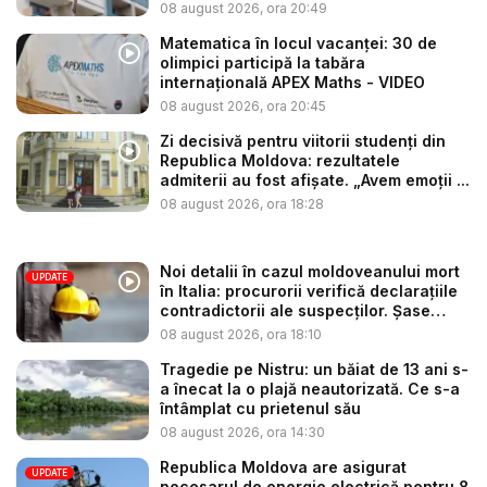
V...
08 august 2026, ora 20:49
Matematica în locul vacanței: 30 de
olimpici participă la tabăra
internațională APEX Maths - VIDEO
08 august 2026, ora 20:45
Zi decisivă pentru viitorii studenți din
Republica Moldova: rezultatele
admiterii au fost afișate. „Avem emoții ...
08 august 2026, ora 18:28
Noi detalii în cazul moldoveanului mort
UPDATE
în Italia: procurorii verifică declarațiile
contradictorii ale suspecților. Șase
per...
08 august 2026, ora 18:10
Tragedie pe Nistru: un băiat de 13 ani s-
a înecat la o plajă neautorizată. Ce s-a
întâmplat cu prietenul său
08 august 2026, ora 14:30
Republica Moldova are asigurat
UPDATE
necesarul de energie electrică pentru 8