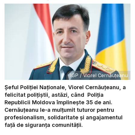
IGP
/
Viorel Cernăuțeanu
Șeful Poliției Naționale, Viorel Cernăuțeanu, a
felicitat polițiștii, astăzi, când Poliția
Republicii Moldova împlinește 35 de ani.
Cernăuțeanu le-a mulțumit tuturor pentru
profesionalism, solidaritate și angajamentul
față de siguranța comunității.