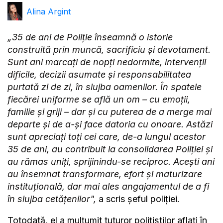
Alina Argint
„35 de ani de Poliție înseamnă o istorie
construită prin muncă, sacrificiu și devotament.
Sunt ani marcați de nopți nedormite, intervenții
dificile, decizii asumate și responsabilitatea
purtată zi de zi, în slujba oamenilor. În spatele
fiecărei uniforme se află un om – cu emoții,
familie și griji – dar și cu puterea de a merge mai
departe și de a-și face datoria cu onoare. Astăzi
sunt apreciați toți cei care, de-a lungul acestor
35 de ani, au contribuit la consolidarea Poliției și
au rămas uniți, sprijinindu-se reciproc. Acești ani
au însemnat transformare, efort și maturizare
instituțională, dar mai ales angajamentul de a fi
în slujba cetățenilor",
a scris șeful poliției.
Totodată, el a mulțumit tuturor polițiștilor aflați în