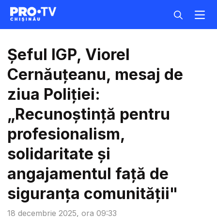
Șeful IGP, Viorel
Cernăuțeanu, mesaj de
ziua Poliției:
„Recunoștință pentru
profesionalism,
solidaritate și
angajamentul față de
siguranța comunității"
18 decembrie 2025, ora 09:33