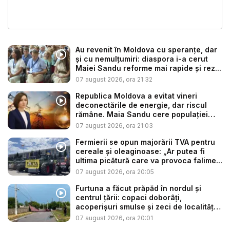
Au revenit în Moldova cu speranțe, dar
și cu nemulțumiri: diaspora i-a cerut
Maiei Sandu reforme mai rapide și rez...
07 august 2026, ora 21:32
Republica Moldova a evitat vineri
deconectările de energie, dar riscul
rămâne. Maia Sandu cere populației
să...
07 august 2026, ora 21:03
Fermierii se opun majorării TVA pentru
cereale și oleaginoase: „Ar putea fi
ultima picătură care va provoca falime...
07 august 2026, ora 20:05
Furtuna a făcut prăpăd în nordul și
centrul țării: copaci doborâți,
acoperișuri smulse și zeci de localități
...
07 august 2026, ora 20:01