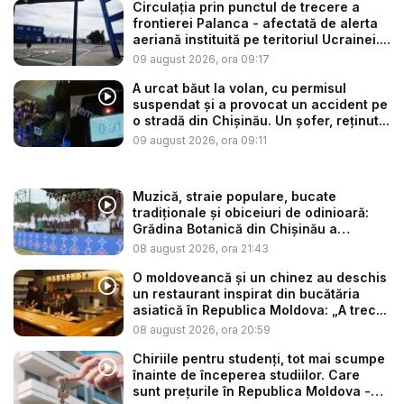
Circulația prin punctul de trecere a
frontierei Palanca - afectată de alerta
aeriană instituită pe teritoriul Ucrainei....
09 august 2026, ora 09:17
A urcat băut la volan, cu permisul
suspendat și a provocat un accident pe
o stradă din Chișinău. Un șofer, reținut...
09 august 2026, ora 09:11
Muzică, straie populare, bucate
tradiționale și obiceiuri de odinioară:
Grădina Botanică din Chișinău a
găzdui...
08 august 2026, ora 21:43
O moldoveancă și un chinez au deschis
un restaurant inspirat din bucătăria
asiatică în Republica Moldova: „A trec...
08 august 2026, ora 20:59
Chiriile pentru studenți, tot mai scumpe
înainte de începerea studiilor. Care
sunt prețurile în Republica Moldova -