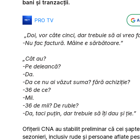
bani și tranzacții.
PRO TV
A
„Doi, vor câte cinci, dar trebuie să ai vreo 
-Nu fac factură. Mâine e sărbătoare.”
„Cât au?
-Pe deleancă?
-Da.
-Da ce nu ai văzut suma? fără achiziție?
-36 de ce?
-Mii.
-36 de mii? De ruble?
-Da, taci puțin, dar trebuie să îți dau și ție.”
Ofițerii CNA au stabilit preliminar că cei șapte 
sezonieri, inclusiv rude și persoane aflate peste