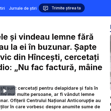
Trimite știrea ta
iri
Jurnale de știri
ele și vindeau lemne fără
eau la ei în buzunar. Șapte
lvic din Hîncești, cercetați
dio: „Nu fac factură, mâine
ști sunt cercetați pentru delapidare și fals în
Play
ictiv mai multe persoane, ar fi vândut lemne
zunar. Ofițerii Centrului Național Anticorupție au
Video
ecților în care vorbesc despre anumite sume de