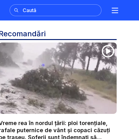
Recomandări
Vreme rea în nordul țării: ploi torențiale,
rafale puternice de vânt și copaci căzuți
pe traseu. Șoferii sunt îndemnați să