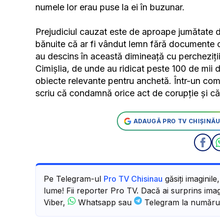
numele lor erau puse la ei în buzunar.
Prejudiciul cauzat este de aproape jumătate d
bănuite că ar fi vândut lemn fără documente co
au descins în această dimineață cu percheziții î
Cimișlia, de unde au ridicat peste 100 de mii d
obiecte relevante pentru anchetă. Într-un com
scriu că condamnă orice act de corupție și că 
ADAUGĂ PRO TV CHIȘINĂU
Pe Telegram-ul
Pro TV Chisinau
găsiți imaginile
lume! Fii reporter Pro TV. Dacă ai surprins imagi
Viber,
Whatsapp sau
Telegram la număru