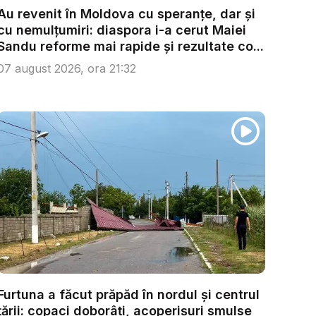
Au revenit în Moldova cu speranțe, dar și
cu nemulțumiri: diaspora i-a cerut Maiei
Sandu reforme mai rapide și rezultate co...
07 august 2026, ora 21:32
Furtuna a făcut prăpăd în nordul și centrul
țării: copaci doborâți, acoperișuri smulse