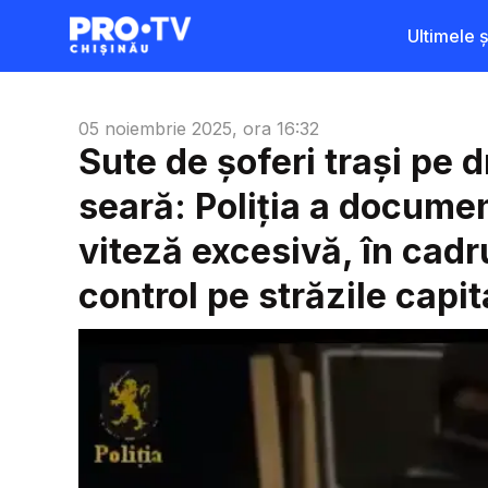
Ultimele șt
05 noiembrie 2025, ora 16:32
Sute de șoferi trași pe 
seară: Poliția a docume
viteză excesivă, în cadr
control pe străzile capit