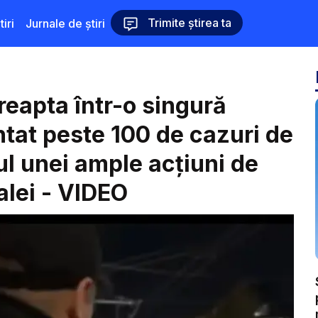
Trimite știrea ta
iri
Jurnale de știri
dreapta într-o singură
ntat peste 100 de cazuri de
ul unei ample acțiuni de
alei - VIDEO