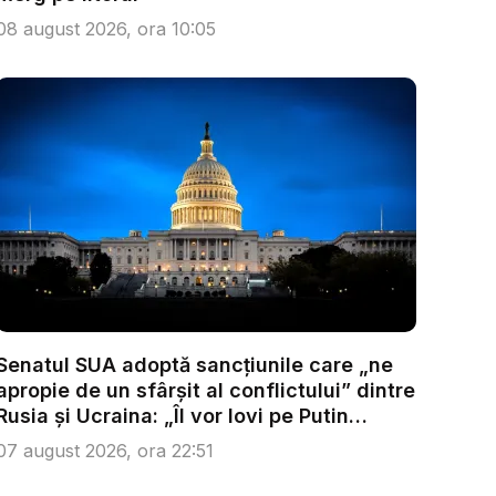
08 august 2026, ora 10:05
Senatul SUA adoptă sancțiunile care „ne
apropie de un sfârșit al conflictului” dintre
Rusia și Ucraina: „Îl vor lovi pe Putin
acolo...
07 august 2026, ora 22:51