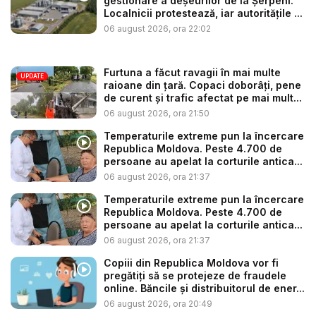
gestionare a deșeurilor de la Șerpeni.
Localnicii protestează, iar autoritățile ...
06 august 2026, ora 22:02
Furtuna a făcut ravagii în mai multe
UPDATE
raioane din țară. Copaci doborâți, pene
de curent și trafic afectat pe mai mult...
06 august 2026, ora 21:50
Temperaturile extreme pun la încercare
Republica Moldova. Peste 4.700 de
persoane au apelat la corturile antica...
06 august 2026, ora 21:37
Temperaturile extreme pun la încercare
Republica Moldova. Peste 4.700 de
persoane au apelat la corturile antica...
06 august 2026, ora 21:37
Copiii din Republica Moldova vor fi
pregătiți să se protejeze de fraudele
online. Băncile și distribuitorul de ener...
06 august 2026, ora 20:49