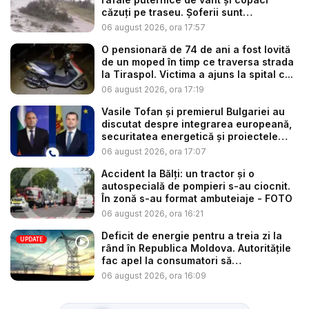
căzuți pe traseu. Șoferii sunt
îndemnaț...
06 august 2026, ora 17:57
O pensionară de 74 de ani a fost lovită
de un moped în timp ce traversa strada
la Tiraspol. Victima a ajuns la spital c...
06 august 2026, ora 17:19
Vasile Tofan și premierul Bulgariei au
discutat despre integrarea europeană,
securitatea energetică și proiectele
co...
06 august 2026, ora 17:07
Accident la Bălți: un tractor și o
autospecială de pompieri s-au ciocnit.
În zonă s-au format ambuteiaje - FOTO
06 august 2026, ora 16:21
Deficit de energie pentru a treia zi la
UPDATE
rând în Republica Moldova. Autoritățile
fac apel la consumatori să
economisea...
06 august 2026, ora 16:09