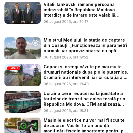
Vitalii Iankovski rămâne persoană
indezirabilă în Republica Moldova.
Interdicția de intrare este valabilă
până...
06 august 2026, ora 20:17
Ministrul Mediului, la stația de captare
din Cosăuți: „Funcționează în parametri
normali, iar aprovizionarea cu apă
este...
06 august 2026, ora 19:52
Copaci și crengi căzute pe mai multe
UPDATE
drumuri naționale după ploile puternice.
Drumarii au intervenit, iar circulația a ...
06 august 2026, ora 18:40
Ucraina cere reducerea la jumătate a
tarifelor de tranzit pe calea ferată prin
Republica Moldova. CFM analizează
so...
06 august 2026, ora 18:31
Mașinile electrice nu vor mai fi scutite
de accize. Vasile Tofan anunță
modificări fiscale importante pentru pi...