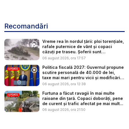
Recomandări
Vreme rea în nordul țării: ploi torențiale,
rafale puternice de vânt și copaci
căzuți pe traseu. Șoferii sunt
îndemnaț...
06 august 2026, ora 17:57
Politica fiscală 2027: Guvernul propune
UPDATE
scutire personală de 40.000 de lei,
taxe mai mari pentru vicii și modificări
l...
06 august 2026, ora 12:38
Furtuna a făcut ravagii în mai multe
UPDATE
raioane din țară. Copaci doborâți, pene
de curent și trafic afectat pe mai mult...
06 august 2026, ora 21:50