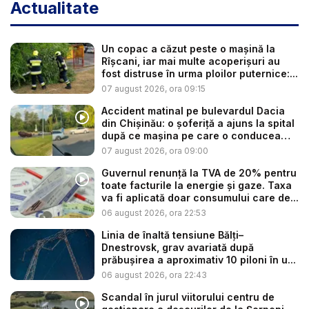
Actualitate
Un copac a căzut peste o mașină la
Rîșcani, iar mai multe acoperișuri au
fost distruse în urma ploilor puternice:...
07 august 2026, ora 09:15
Accident matinal pe bulevardul Dacia
din Chișinău: o șoferiță a ajuns la spital
după ce mașina pe care o conducea
s-...
07 august 2026, ora 09:00
Guvernul renunță la TVA de 20% pentru
toate facturile la energie și gaze. Taxa
va fi aplicată doar consumului care de...
06 august 2026, ora 22:53
Linia de înaltă tensiune Bălți–
Dnestrovsk, grav avariată după
prăbușirea a aproximativ 10 piloni în u...
06 august 2026, ora 22:43
Scandal în jurul viitorului centru de