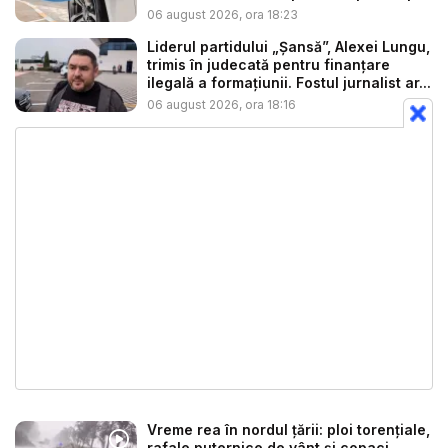
06 august 2026, ora 18:23
Liderul partidului „Șansă”, Alexei Lungu,
trimis în judecată pentru finanțare
ilegală a formațiunii. Fostul jurnalist ar...
06 august 2026, ora 18:16
Vreme rea în nordul țării: ploi torențiale,
rafale puternice de vânt și copaci