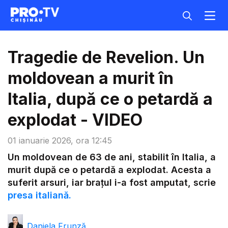
Tragedie de Revelion. Un
moldovean a murit în
Italia, după ce o petardă a
explodat - VIDEO
01 ianuarie 2026, ora 12:45
This
Un moldovean de 63 de ani, stabilit în Italia, a
is
a
The media could not be loaded, either because the
murit după ce o petardă a explodat. Acesta a
modal
window.
server or network failed or because the format is not
suferit arsuri, iar brațul i-a fost amputat, scrie
supported.
presa italiană.
Daniela Frunză