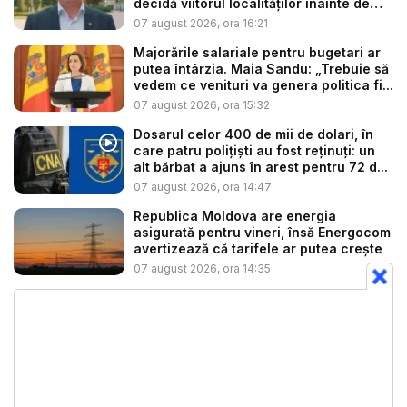
decidă viitorul localităților înainte de
ex...
07 august 2026, ora 16:21
Majorările salariale pentru bugetari ar
putea întârzia. Maia Sandu: „Trebuie să
vedem ce venituri va genera politica fi...
07 august 2026, ora 15:32
Dosarul celor 400 de mii de dolari, în
care patru polițiști au fost reținuți: un
alt bărbat a ajuns în arest pentru 72 d...
07 august 2026, ora 14:47
Republica Moldova are energia
asigurată pentru vineri, însă Energocom
avertizează că tarifele ar putea crește
07 august 2026, ora 14:35