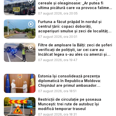
cereale și oleaginoase: „Ar putea fi
ultima picătură care va provoca falime...
07 august 2026, ora 20:05
Furtuna a făcut prăpăd în nordul și
centrul țării: copaci doborâți,
acoperișuri smulse și zeci de localități
...
07 august 2026, ora 20:01
Filtre de amploare la Bălți: zeci de șoferi
verificați de polițiști, iar cei care au
încălcat legea s-au ales cu amenzi și
s...
07 august 2026, ora 19:47
Estonia își consolidează prezența
diplomatică în Republica Moldova:
Chișinăul are primul ambasador
estonia...
07 august 2026, ora 18:51
Restricții de circulație pe șoseaua
Muncești: trei rute de autobuz își
modifică temporar traseul
07 august 2026, ora 18:31