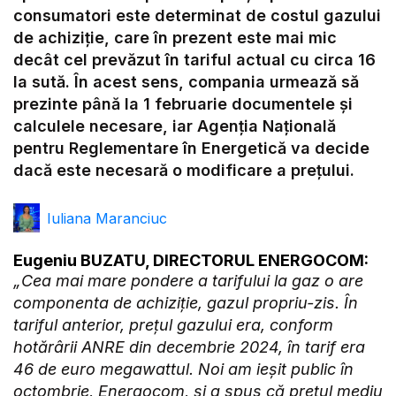
Video
consumatori este determinat de costul gazului
de achiziție, care în prezent este mai mic
decât cel prevăzut în tariful actual cu circa 16
la sută. În acest sens, compania urmează să
prezinte până la 1 februarie documentele și
calculele necesare, iar Agenția Națională
pentru Reglementare în Energetică va decide
dacă este necesară o modificare a prețului.
Iuliana Maranciuc
Eugeniu BUZATU, DIRECTORUL ENERGOCOM:
„Cea mai mare pondere a tarifului la gaz o are
componenta de achiziție, gazul propriu-zis. În
tariful anterior, prețul gazului era, conform
hotărârii ANRE din decembrie 2024, în tarif era
46 de euro megawattul. Noi am ieșit public în
octombrie, Energocom, și a spus că prețul mediu