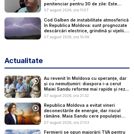
penitenciar pentru 30 de zile: Este
cerc...
07 august 2026, ora 11:07
Cod Galben de instabilitate atmosferică
în Republica Moldova: sunt prognozate
descărcări electrice, grindină și vijelii.
...
07 august 2026, ora 10:06
Actualitate
Au revenit în Moldova cu speranțe, dar
și cu nemulțumiri: diaspora i-a cerut
Maiei Sandu reforme mai rapide și rez...
07 august 2026, ora 21:32
Republica Moldova a evitat vineri
deconectările de energie, dar riscul
rămâne. Maia Sandu cere populației
să...
07 august 2026, ora 21:03
Fermierii se opun majorării TVA pentru