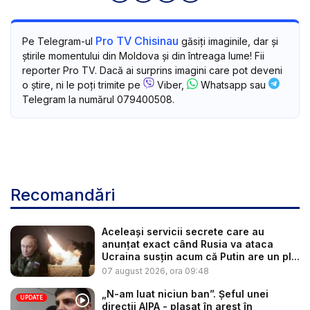
Pro TV Chisinau
Pe Telegram-ul
găsiți imaginile, dar și
știrile momentului din Moldova și din întreaga lume! Fii
reporter Pro TV. Dacă ai surprins imagini care pot deveni
o știre, ni le poți trimite pe
Viber,
Whatsapp sau
Telegram la numărul 079400508.
Recomandări
Aceleași servicii secrete care au
anunțat exact când Rusia va ataca
Ucraina susțin acum că Putin are un pl...
07 august 2026, ora 09:48
„N-am luat niciun ban”. Șeful unei
UPDATE
direcții AIPA - plasat în arest în