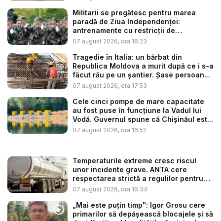
Militarii se pregătesc pentru marea
paradă de Ziua Independenței:
antrenamente cu restricții de
circulație...
07 august 2026, ora 18:23
Tragedie în Italia: un bărbat din
Republica Moldova a murit după ce i s-a
făcut rău pe un șantier. Șase persoan...
07 august 2026, ora 17:53
Cele cinci pompe de mare capacitate
au fost puse în funcțiune la Vadul lui
Vodă. Guvernul spune că Chișinăul est...
07 august 2026, ora 16:52
Temperaturile extreme cresc riscul
unor incidente grave. ANTA cere
respectarea strictă a regulilor pentru
tr...
07 august 2026, ora 16:34
„Mai este puțin timp": Igor Grosu cere
primarilor să depășească blocajele și să