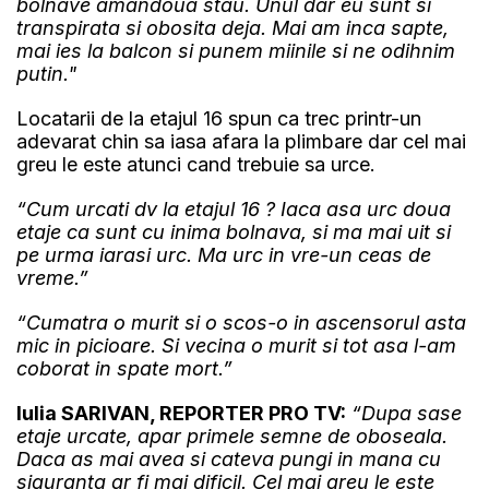
bolnave amandoua stau. Unul dar eu sunt si
transpirata si obosita deja. Mai am inca sapte,
mai ies la balcon si punem miinile si ne odihnim
putin."
Locatarii de la etajul 16 spun ca trec printr-un
adevarat chin sa iasa afara la plimbare dar cel mai
greu le este atunci cand trebuie sa urce.
“Cum urcati dv la etajul 16 ? Iaca asa urc doua
etaje ca sunt cu inima bolnava, si ma mai uit si
pe urma iarasi urc. Ma urc in vre-un ceas de
vreme.”
“Cumatra o murit si o scos-o in ascensorul asta
mic in picioare. Si vecina o murit si tot asa l-am
coborat in spate mort.”
Iulia SARIVAN, REPORTER PRO TV:
“Dupa sase
etaje urcate, apar primele semne de oboseala.
Daca as mai avea si cateva pungi in mana cu
siguranta ar fi mai dificil. Cel mai greu le este