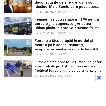
deconectările de energie, dar riscul
rămâne. Maia Sandu cere populației
să...
07 august 2026, ora 21:03
Fermierii se opun majorării TVA pentru
cereale și oleaginoase: „Ar putea fi
ultima picătură care va provoca falime...
07 august 2026, ora 20:05
Furtuna a făcut prăpăd în nordul și
centrul țării: copaci doborâți,
acoperișuri smulse și zeci de localități
...
07 august 2026, ora 20:01
Filtre de amploare la Bălți: zeci de șoferi
verificați de polițiști, iar cei care au
încălcat legea s-au ales cu amenzi și
s...
07 august 2026, ora 19:47