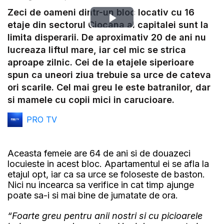
Zeci de oameni dintr-un bloc locativ cu 16
Play
etaje din sectorul Ciocana al capitalei sunt la
limita disperarii. De aproximativ 20 de ani nu
Video
lucreaza liftul mare, iar cel mic se strica
aproape zilnic. Cei de la etajele siperioare
spun ca uneori ziua trebuie sa urce de cateva
ori scarile. Cel mai greu le este batranilor, dar
si mamele cu copii mici in carucioare.
PRO TV
Aceasta femeie are 64 de ani si de douazeci
locuieste in acest bloc. Apartamentul ei se afla la
etajul opt, iar ca sa urce se foloseste de baston.
Nici nu incearca sa verifice in cat timp ajunge
poate sa-i si mai bine de jumatate de ora.
“Foarte greu pentru anii nostri si cu picioarele