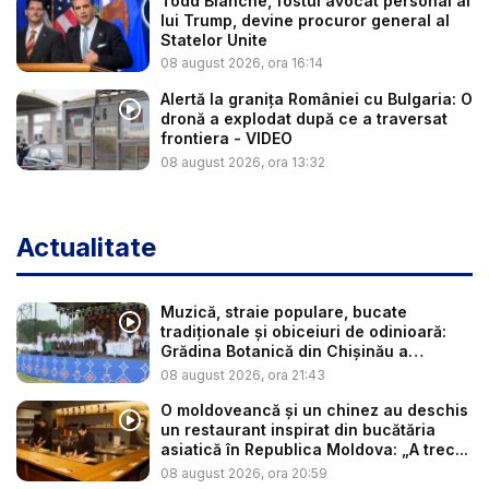
Todd Blanche, fostul avocat personal al
lui Trump, devine procuror general al
Statelor Unite
08 august 2026, ora 16:14
Alertă la granița României cu Bulgaria: O
dronă a explodat după ce a traversat
frontiera - VIDEO
08 august 2026, ora 13:32
Actualitate
Muzică, straie populare, bucate
tradiționale și obiceiuri de odinioară:
Grădina Botanică din Chișinău a
găzdui...
08 august 2026, ora 21:43
O moldoveancă și un chinez au deschis
un restaurant inspirat din bucătăria
asiatică în Republica Moldova: „A trec...
08 august 2026, ora 20:59