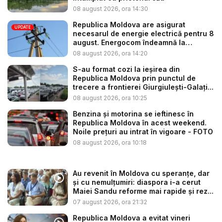
08 august 2026, ora 14:30
Republica Moldova are asigurat
UPDATE
necesarul de energie electrică pentru 8
august. Energocom îndeamnă la
consu...
08 august 2026, ora 14:20
S-au format cozi la ieșirea din
Republica Moldova prin punctul de
trecere a frontierei Giurgiulești-Galați...
08 august 2026, ora 10:25
Benzina și motorina se ieftinesc în
Republica Moldova în acest weekend.
Noile prețuri au intrat în vigoare - FOTO
08 august 2026, ora 10:18
Au revenit în Moldova cu speranțe, dar
și cu nemulțumiri: diaspora i-a cerut
Maiei Sandu reforme mai rapide și rez...
07 august 2026, ora 21:32
Republica Moldova a evitat vineri