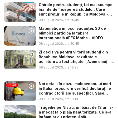
Chiriile pentru studenți, tot mai scumpe
înainte de începerea studiilor. Care
sunt prețurile în Republica Moldova -
V...
08 august 2026, ora 20:49
Matematica în locul vacanței: 30 de
olimpici participă la tabăra
internațională APEX Maths - VIDEO
08 august 2026, ora 20:45
Zi decisivă pentru viitorii studenți din
Republica Moldova: rezultatele
admiterii au fost afișate. „Avem emoții ...
08 august 2026, ora 18:28
Noi detalii în cazul moldoveanului mort
UPDATE
în Italia: procurorii verifică declarațiile
contradictorii ale suspecților. Șase
per...
08 august 2026, ora 18:10
Tragedie pe Nistru: un băiat de 13 ani s-
a înecat la o plajă neautorizată. Ce s-a
întâmplat cu prietenul său