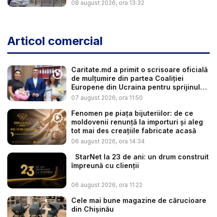
08 august 2026, ora 13:32
Articol comercial
Caritate.md a primit o scrisoare oficială
de mulțumire din partea Coaliției
Europene din Ucraina pentru sprijinul
a...
07 august 2026, ora 11:50
Fenomen pe piața bijuteriilor: de ce
moldovenii renunță la importuri și aleg
tot mai des creațiile fabricate acasă
06 august 2026, ora 14:34
StarNet la 23 de ani: un drum construit
împreună cu clienții
06 august 2026, ora 11:22
Cele mai bune magazine de cărucioare
din Chișinău