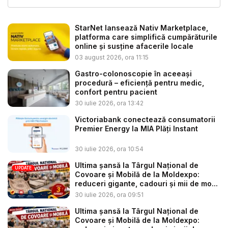
StarNet lansează Nativ Marketplace,
platforma care simplifică cumpărăturile
online și susține afacerile locale
03 august 2026, ora 11:15
Gastro-colonoscopie în aceeași
procedură – eficiență pentru medic,
confort pentru pacient
30 iulie 2026, ora 13:42
Victoriabank conectează consumatorii
Premier Energy la MIA Plăți Instant
30 iulie 2026, ora 10:54
Ultima șansă la Târgul Național de
UPDATE
Covoare și Mobilă de la Moldexpo:
reduceri gigante, cadouri și mii de mo...
30 iulie 2026, ora 09:51
Ultima șansă la Târgul Național de
Covoare și Mobilă de la Moldexpo: