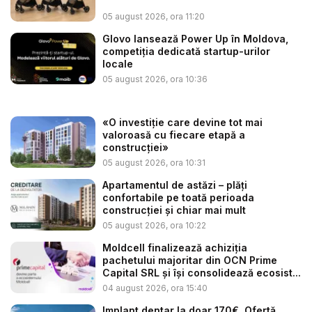
05 august 2026, ora 11:20
Glovo lansează Power Up în Moldova,
competiția dedicată startup-urilor
locale
05 august 2026, ora 10:36
«O investiție care devine tot mai
valoroasă cu fiecare etapă a
construcției»
05 august 2026, ora 10:31
Apartamentul de astăzi – plăți
confortabile pe toată perioada
construcției și chiar mai mult
05 august 2026, ora 10:22
Moldcell finalizează achiziția
pachetului majoritar din OCN Prime
Capital SRL și își consolidează ecosist...
04 august 2026, ora 15:40
Implant dentar la doar 170€. Ofertă