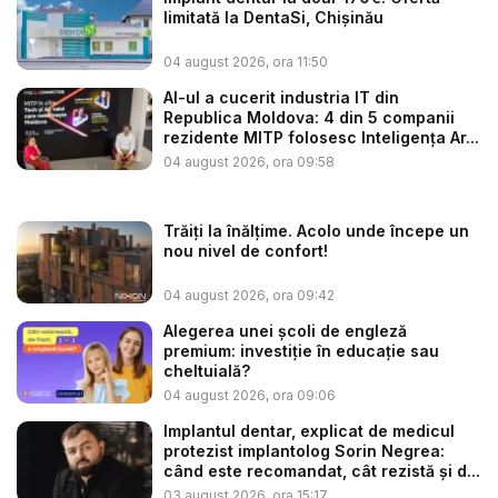
limitată la DentaSi, Chișinău
04 august 2026, ora 11:50
AI-ul a cucerit industria IT din
Republica Moldova: 4 din 5 companii
rezidente MITP folosesc Inteligența Ar...
04 august 2026, ora 09:58
Trăiți la înălțime. Acolo unde începe un
nou nivel de confort!
04 august 2026, ora 09:42
Alegerea unei școli de engleză
premium: investiție în educație sau
cheltuială?
04 august 2026, ora 09:06
Implantul dentar, explicat de medicul
protezist implantolog Sorin Negrea:
când este recomandat, cât rezistă și d...
03 august 2026, ora 15:17