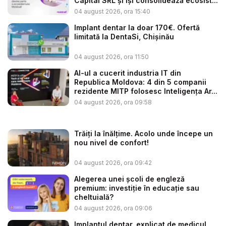
Capital SRL și își consolidează ecosist...
04 august 2026, ora 15:40
Implant dentar la doar 170€. Ofertă
limitată la DentaSi, Chișinău
04 august 2026, ora 11:50
AI-ul a cucerit industria IT din
Republica Moldova: 4 din 5 companii
rezidente MITP folosesc Inteligența Ar...
04 august 2026, ora 09:58
Trăiți la înălțime. Acolo unde începe un
nou nivel de confort!
04 august 2026, ora 09:42
Alegerea unei școli de engleză
premium: investiție în educație sau
cheltuială?
04 august 2026, ora 09:06
Implantul dentar, explicat de medicul