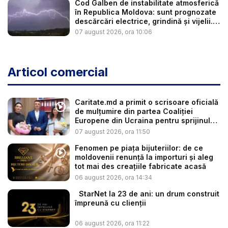
Cod Galben de instabilitate atmosferică
în Republica Moldova: sunt prognozate
descărcări electrice, grindină și vijelii.
...
07 august 2026, ora 10:06
Articol comercial
Caritate.md a primit o scrisoare oficială
de mulțumire din partea Coaliției
Europene din Ucraina pentru sprijinul
a...
07 august 2026, ora 11:50
Fenomen pe piața bijuteriilor: de ce
moldovenii renunță la importuri și aleg
tot mai des creațiile fabricate acasă
06 august 2026, ora 14:34
StarNet la 23 de ani: un drum construit
împreună cu clienții
06 august 2026, ora 11:22