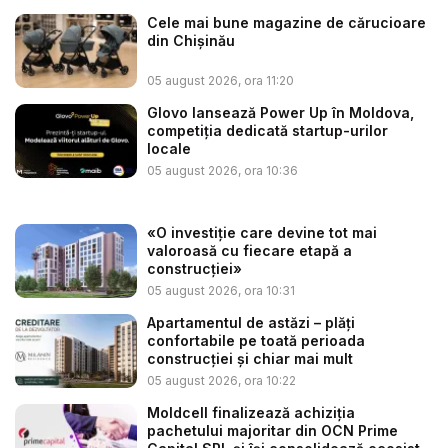
Cele mai bune magazine de cărucioare
din Chișinău
05 august 2026, ora 11:20
Glovo lansează Power Up în Moldova,
competiția dedicată startup-urilor
locale
05 august 2026, ora 10:36
«O investiție care devine tot mai
valoroasă cu fiecare etapă a
construcției»
05 august 2026, ora 10:31
Apartamentul de astăzi – plăți
confortabile pe toată perioada
construcției și chiar mai mult
05 august 2026, ora 10:22
Moldcell finalizează achiziția
pachetului majoritar din OCN Prime