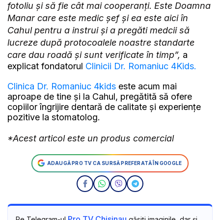
fotoliu și să fie cât mai cooperanți. Este Doamna
Manar care este medic șef și ea este aici în
Cahul pentru a instrui și a pregăti medcii să
lucreze după protocoalele noastre standarte
care dau roadă și sunt verificate în timp”,
a
explicat fondatorul
Clinicii Dr. Romaniuc 4Kids.
Clinica Dr. Romaniuc 4kids
este acum mai
aproape de tine și la Cahul, pregătită să ofere
copiilor îngrijire dentară de calitate și experiențe
pozitive la stomatolog.
*Acest articol este un produs comercial
ADAUGĂ PRO TV CA SURSĂ PREFERATĂ ÎN GOOGLE
Pro TV Chisinau
Pe Telegram-ul
găsiți imaginile, dar și