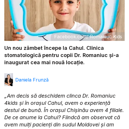
Facebook.com
/
Romaniuc Kids
Un nou zâmbet începe la Cahul. Clinica
stomatologică pentru copii Dr. Romaniuc și-a
inaugurat cea mai nouă locație.
Daniela Frunză
„Am decis să deschidem clinca Dr. Romaniuc
4kids și în orașul Cahul, avem o experiență
destul de bună. În orașul Chișinău avem 4 filiale.
De ce anume la Cahul? Fiindcă am observat că
avem mulți pacienți din sudul Moldovei și am