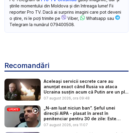
știrile momentului din Moldova și din întreaga lume! Fii
reporter Pro TV. Dacă ai surprins imagini care pot deveni
o știre, ni le poți trimite pe
Viber,
Whatsapp sau
Telegram la numărul 079400508.
Recomandări
Aceleași servicii secrete care au
anunțat exact când Rusia va ataca
Ucraina susțin acum că Putin are un pl...
07 august 2026, ora 09:48
„N-am luat niciun ban”. Șeful unei
UPDATE
direcții AIPA - plasat în arest în
penitenciar pentru 30 de zile: Este
cerc...
07 august 2026, ora 11:07