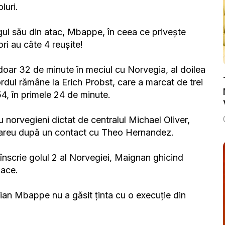
luri.
ul său din atac, Mbappe, în ceea ce privește
ri au câte 4 reușite!
oar 32 de minute în meciul cu Norvegia, al doilea
rdul rămâne la Erich Probst, care a marcat de trei
54, în primele 24 de minute.
u norvegieni dictat de centralul Michael Oliver,
 careu după un contact cu Theo Hernandez.
 înscrie golul 2 al Norvegiei, Maignan ghicind
lace.
lian Mbappe nu a găsit ținta cu o execuție din