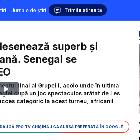
Trimite știrea ta
iri
Jurnale de știri
desenează superb și
ană. Senegal se
DEO
entul final al Grupei I, acolo unde în ultima
Play
egiei după un joc spectaculos arătat de Les
ucces categoric la acest turneu, africanii
Video
DAUGĂ PRO TV CHIȘINĂU CA SURSĂ PREFERATĂ ÎN GOOGLE