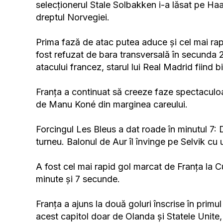
selecționerul Stale Solbakken i-a lăsat pe H
dreptul Norvegiei.
Prima fază de atac putea aduce și cel mai ra
fost refuzat de bara transversală în secunda 2
atacului francez, starul lui Real Madrid fiin
Franța a continuat să creeze faze spectaculoas
de Manu Koné din marginea careului.
Forcingul Les Bleus a dat roade în minutul 7:
turneu. Balonul de Aur îl învinge pe Selvik cu u
A fost cel mai rapid gol marcat de Franța la
minute și 7 secunde.
Franța a ajuns la două goluri înscrise în primul 
acest capitol doar de Olanda și Statele Unite, 