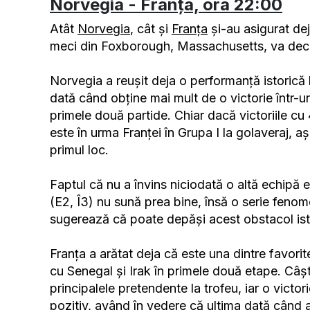
Norvegia - Franța, ora 22:00
Atât
Norvegia
, cât și
Franța
și-au asigurat deja
meci din Foxborough, Massachusetts, va decid
Norvegia a reușit deja o performanță istorică
dată când obține mai mult de o victorie într-
primele două partide. Chiar dacă victoriile cu
este în urma Franței în Grupa I la golaveraj, a
primul loc.
Faptul că nu a învins niciodată o altă echipă
(E2, Î3) nu sună prea bine, însă o serie fenomen
sugerează că poate depăși acest obstacol ist
Franța a arătat deja că este una dintre favorite
cu Senegal și Irak în primele două etape. Câșt
principalele pretendente la trofeu, iar o victo
pozitiv, având în vedere că ultima dată când a