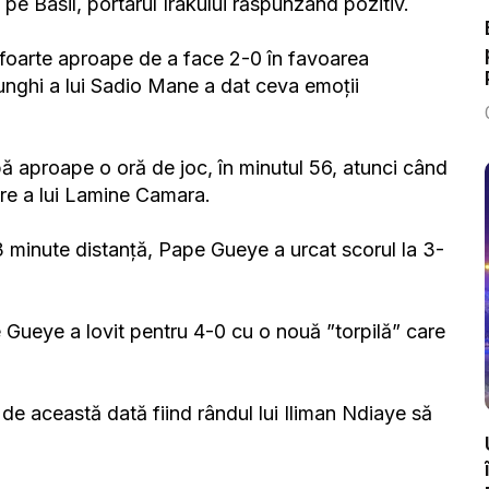
pe Basil, portarul Irakului răspunzând pozitiv.
t foarte aproape de a face 2-0 în favoarea
 unghi a lui Sadio Mane a dat ceva emoții
ă aproape o oră de joc, în minutul 56, atunci când
ere a lui Lamine Camara.
3 minute distanță, Pape Gueye a urcat scorul la 3-
 Gueye a lovit pentru 4-0 cu o nouă ”torpilă” care
 de această dată fiind rândul lui Iliman Ndiaye să