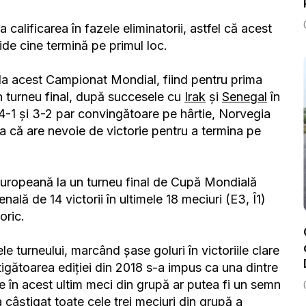
 calificarea în fazele eliminatorii, astfel că acest
e cine termină pe primul loc.
 la acest Campionat Mondial, fiind pentru prima
un turneu final, după succesele cu
Irak
și
Senegal
în
 4-1 și 3-2 par convingătoare pe hârtie, Norvegia
șa că are nevoie de victorie pentru a termina pe
 europeană la un turneu final de Cupă Mondială
ală de 14 victorii în ultimele 18 meciuri (E3, Î1)
oric.
le turneului, marcând șase goluri în victoriile clare
igătoarea ediției din 2018 s-a impus ca una dintre
rie în acest ultim meci din grupă ar putea fi un semn
 câștigat toate cele trei meciuri din grupă a