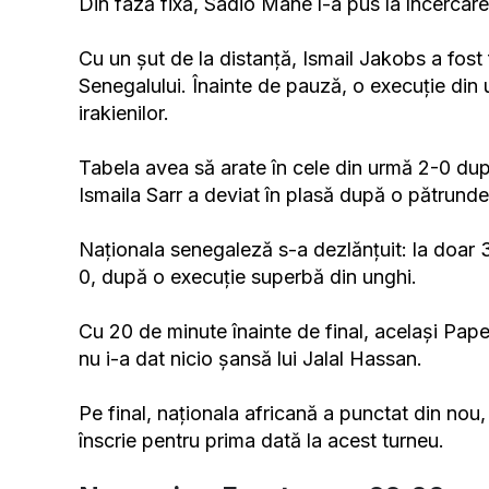
Din fază fixă, Sadio Mane l-a pus la încercare 
Cu un șut de la distanță, Ismail Jakobs a fos
Senegalului. Înainte de pauză, o execuție din
irakienilor.
Tabela avea să arate în cele din urmă 2-0 dup
Ismaila Sarr a deviat în plasă după o pătrund
Naționala senegaleză s-a dezlănțuit: la doar 
0, după o execuție superbă din unghi.
Cu 20 de minute înainte de final, același Pape
nu i-a dat nicio șansă lui Jalal Hassan.
Pe final, naționala africană a punctat din nou,
înscrie pentru prima dată la acest turneu.