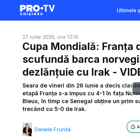
Ultimele șt
27 iunie 2026, ora 13:16
Cupa Mondială: Franța 
scufundă barca norvegi
dezlănțuie cu Irak - VI
Seara de vineri din 26 iunie a decis clasam
etapă Franța s-a impus cu 4-1 în fața Norv
Bleus, în timp ce Senegal obține un prim s
trecând cu 5-0 de Irak.
A
Daniela Frunză