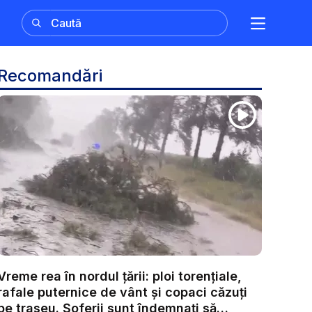
Recomandări
Vreme rea în nordul țării: ploi torențiale,
rafale puternice de vânt și copaci căzuți
pe traseu. Șoferii sunt îndemnați să