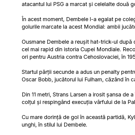
atacantul lui PSG a marcat și celelalte două go
În acest moment, Dembele l-a egalat pe coleg
golurile marcate la acest Mondial: ambii jucăto
Ousmane Dembele a reușit hat-trick-ul după d
cel mai rapid din istoria Cupei Mondiale. Reco
ori pentru Austria contra Cehoslovaciei, în 19
Startul părții secunde a adus un penalty pentr
Oscar Bobb, jucătorul lui Fulham, căzând în
Din 11 metri, Strans Larsen a irosit șansa de a
colțul și respingând execuția vârfului de la Pa
Cu mare dorință de gol în această partidă, Ky
unghi, în stilul lui Dembele.