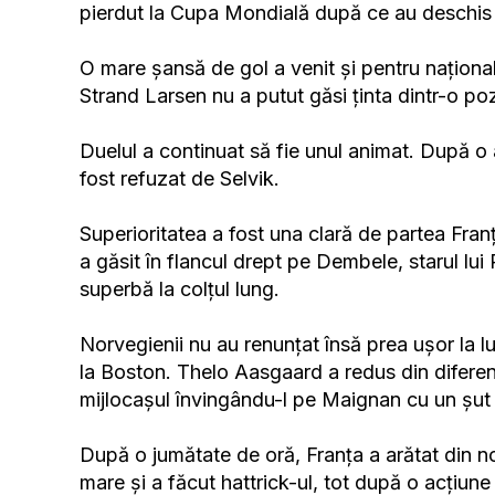
pierdut la Cupa Mondială după ce au deschis 
O mare șansă de gol a venit și pentru națion
Strand Larsen nu a putut găsi ținta dintr-o pozi
Duelul a continuat să fie unul animat. După o 
fost refuzat de Selvik.
Superioritatea a fost una clară de partea Fra
a găsit în flancul drept pe Dembele, starul lu
superbă la colțul lung.
Norvegienii nu au renunțat însă prea ușor la l
la Boston. Thelo Aasgaard a redus din difere
mijlocașul învingându-l pe Maignan cu un șut 
După o jumătate de oră, Franța a arătat din no
mare și a făcut hattrick-ul, tot după o acțiu