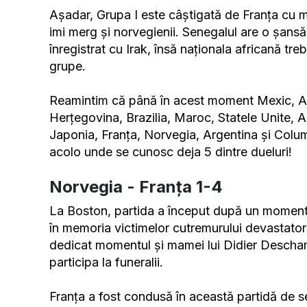
Așadar, Grupa I este câștigată de Franța cu 
imi merg și norvegienii. Senegalul are o șansă
înregistrat cu Irak, însă naționala africană tre
grupe.
Reamintim că până în acest moment Mexic, Afr
Herțegovina, Brazilia, Maroc, Statele Unite, 
Japonia, Franța, Norvegia, Argentina și Colum
acolo unde se cunosc deja 5 dintre dueluri!
Norvegia - Franța 1-4
La Boston, partida a început după un moment 
în memoria victimelor cutremurului devastator d
dedicat momentul și mamei lui Didier Descha
participa la funeralii.
Franța a fost condusă în această partidă de 