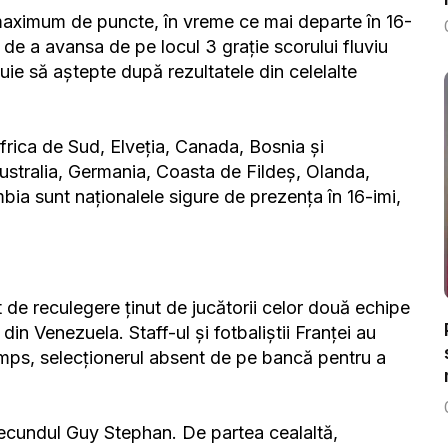
maximum de puncte, în vreme ce mai departe în 16-
 de a avansa de pe locul 3 grație scorului fluviu
buie să aștepte după rezultatele din celelalte
ica de Sud, Elveția, Canada, Bosnia și
Australia, Germania, Coasta de Fildeș, Olanda,
bia sunt naționalele sigure de prezența în 16-imi,
de reculegere ținut de jucătorii celor două echipe
in Venezuela. Staff-ul și fotbaliștii Franței au
mps, selecționerul absent de pe bancă pentru a
secundul Guy Stephan. De partea cealaltă,