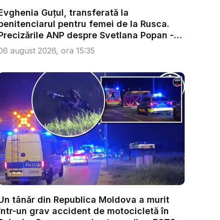
Evghenia Guțul, transferată la
penitenciarul pentru femei de la Rusca.
Precizările ANP despre Svetlana Popan -
V...
06 august 2026, ora 15:35
Un tânăr din Republica Moldova a murit
într-un grav accident de motocicletă în