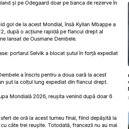
aaland și pe Odegaard doar pe banca de rezerve în
pid gol de la acest Mondial, însă Kylian Mbappe a
2, după o acțiune rapidă pe flancul drept al
d bine lansat de Ousmane Dembele.
e: portarul Selvik a blocat șutul în forță expediat
 Dembele a înscris pentru a doua oară la acest
n șut la colțul lung expediat din flancul drept.
 Cupa Mondială 2026, reușita venind după doar 6
sfert de oră la acest turneu final, fiind depășită la
cu câte trei reușite. Totodată, francezii nu au mai