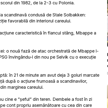
scorul din 1982, de la 2-3 cu Polonia.
ala scandinavă condusă de Stale Solbakken:
ție favorabilă din interiorul careului.
acțiune caracteristică în flancul stâng, Mbappe a
nței: o nouă fază de atac orchestrată de Mbappe l-
i PSG învingându-l din nou pe Selvik cu o execuție
uptă: în 21 de minute am avut deja 3 goluri marcate
nță după o acțiune frumoasă a scandinavilor,
din marginea careului.
u cine e ”șeful” din teren. Dembele a fost în zi
ne pe cont propriu asemănătoare cu cea din care