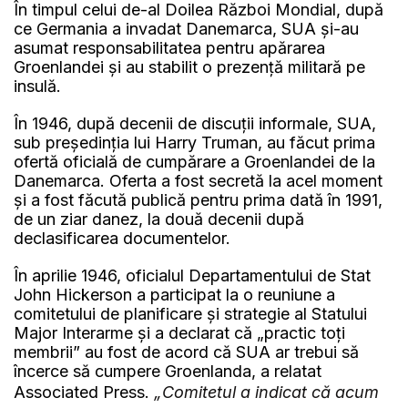
În timpul celui de-al Doilea Război Mondial, după
ce Germania a invadat Danemarca, SUA și-au
asumat responsabilitatea pentru apărarea
Groenlandei și au stabilit o prezență militară pe
insulă.
În 1946, după decenii de discuții informale, SUA,
sub președinția lui Harry Truman, au făcut prima
ofertă oficială de cumpărare a Groenlandei de la
Danemarca. Oferta a fost secretă la acel moment
și a fost făcută publică pentru prima dată în 1991,
de un ziar danez, la două decenii după
declasificarea documentelor.
În aprilie 1946, oficialul Departamentului de Stat
John Hickerson a participat la o reuniune a
comitetului de planificare și strategie al Statului
Major Interarme și a declarat că „practic toți
membrii” au fost de acord că SUA ar trebui să
încerce să cumpere Groenlanda, a relatat
Associated Press.
„Comitetul a indicat că acum