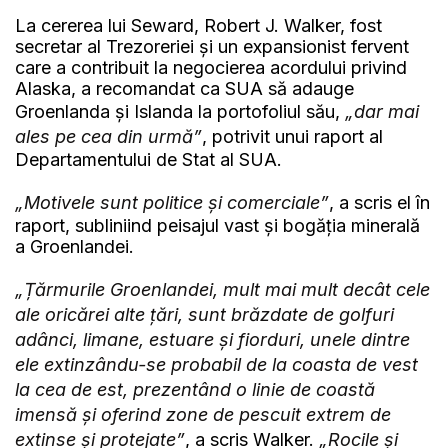
La cererea lui Seward, Robert J. Walker, fost
secretar al Trezoreriei și un expansionist fervent
care a contribuit la negocierea acordului privind
Alaska, a recomandat ca SUA să adauge
Groenlanda și Islanda la portofoliul său,
„dar mai
ales pe cea din urmă”
, potrivit unui raport al
Departamentului de Stat al SUA.
„Motivele sunt politice și comerciale”
, a scris el în
raport, subliniind peisajul vast și bogăția minerală
a Groenlandei.
„Țărmurile Groenlandei, mult mai mult decât cele
ale oricărei alte țări, sunt brăzdate de golfuri
adânci, limane, estuare și fiorduri, unele dintre
ele extinzându-se probabil de la coasta de vest
la cea de est, prezentând o linie de coastă
imensă și oferind zone de pescuit extrem de
extinse și protejate”
, a scris Walker.
„Rocile și