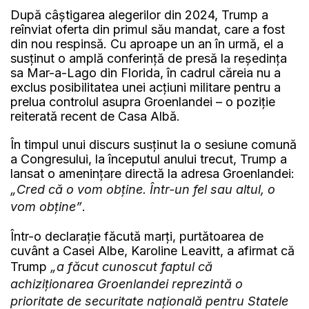
După câștigarea alegerilor din 2024, Trump a
reînviat oferta din primul său mandat, care a fost
din nou respinsă. Cu aproape un an în urmă, el a
susținut o amplă conferință de presă la reședința
sa Mar-a-Lago din Florida, în cadrul căreia nu a
exclus posibilitatea unei acțiuni militare pentru a
prelua controlul asupra Groenlandei – o poziție
reiterată recent de Casa Albă.
În timpul unui discurs susținut la o sesiune comună
a Congresului, la începutul anului trecut, Trump a
lansat o amenințare directă la adresa Groenlandei:
„Cred că o vom obține. Într-un fel sau altul, o
vom obține”
.
Într-o declarație făcută marți, purtătoarea de
cuvânt a Casei Albe, Karoline Leavitt, a afirmat că
Trump
„a făcut cunoscut faptul că
achiziționarea Groenlandei reprezintă o
prioritate de securitate națională pentru Statele