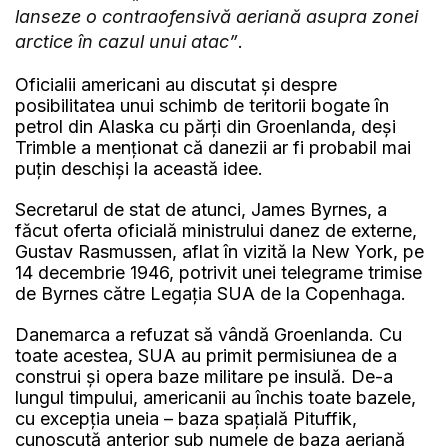
lanseze o contraofensivă aeriană asupra zonei
arctice în cazul unui atac”
.
Oficialii americani au discutat și despre
posibilitatea unui schimb de teritorii bogate în
petrol din Alaska cu părți din Groenlanda, deși
Trimble a menționat că danezii ar fi probabil mai
puțin deschiși la această idee.
Secretarul de stat de atunci, James Byrnes, a
făcut oferta oficială ministrului danez de externe,
Gustav Rasmussen, aflat în vizită la New York, pe
14 decembrie 1946, potrivit unei telegrame trimise
de Byrnes către Legația SUA de la Copenhaga.
Danemarca a refuzat să vândă Groenlanda. Cu
toate acestea, SUA au primit permisiunea de a
construi și opera baze militare pe insulă. De-a
lungul timpului, americanii au închis toate bazele,
cu excepția uneia – baza spațială Pituffik,
cunoscută anterior sub numele de baza aeriană