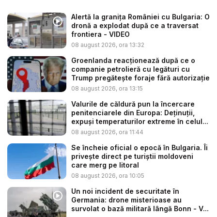
Alertă la granița României cu Bulgaria: O
dronă a explodat după ce a traversat
frontiera - VIDEO
08 august 2026, ora 13:32
Groenlanda reacționează după ce o
companie petrolieră cu legături cu
Trump pregătește foraje fără autorizație
08 august 2026, ora 13:15
Valurile de căldură pun la încercare
penitenciarele din Europa: Deținuții,
expuși temperaturilor extreme în celul...
08 august 2026, ora 11:44
Se încheie oficial o epocă în Bulgaria. Îi
privește direct pe turiștii moldoveni
care merg pe litoral
08 august 2026, ora 10:05
Un noi incident de securitate în
Germania: drone misterioase au
survolat o bază militară lângă Bonn - V...