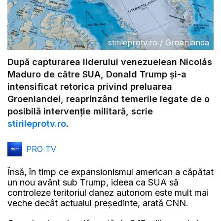
stirileprotv.ro
/
Groenlanda
După capturarea liderului venezuelean Nicolás
Maduro de către SUA, Donald Trump și-a
intensificat retorica privind preluarea
Groenlandei, reaprinzând temerile legate de o
posibilă intervenție militară, scrie
stirileprotv.ro
.
PRO TV
Însă, în timp ce expansionismul american a căpătat
un nou avânt sub Trump, ideea ca SUA să
controleze teritoriul danez autonom este mult mai
veche decât actualul președinte, arată CNN.