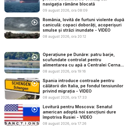
navigația rămâne blocată
09 august 2026, ora 08:09
România, lovită de furtuni violente după
caniculă: copaci doborâți, acoperișuri
smulse și străzi inundate - VIDEO
08 august 2026, ora 20:12
Operațiune pe Dunăre: patru barje,
scufundate controlat pentru
alimentarea cu apă a Centralei Cerna...
08 august 2026, ora 19:16
Spania introduce controale pentru
călătorii din Italia, pe fondul tensiunilor
privind migrația - VIDEO
08 august 2026, ora 17:33
Lovitură pentru Moscova: Senatul
american adoptă noi sancțiuni dure
împotriva Rusiei - VIDEO
08 august 2026, ora 17:26