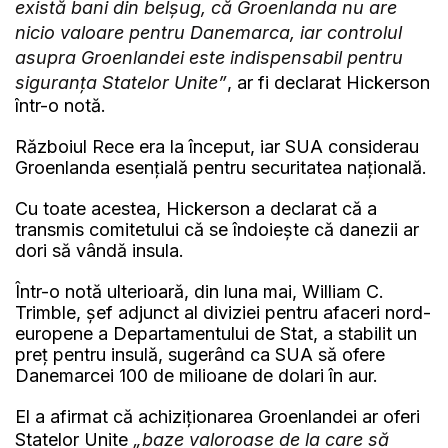
există bani din belșug, că Groenlanda nu are
nicio valoare pentru Danemarca, iar controlul
asupra Groenlandei este indispensabil pentru
siguranța Statelor Unite”
, ar fi declarat Hickerson
într-o notă.
Războiul Rece era la început, iar SUA considerau
Groenlanda esențială pentru securitatea națională.
Cu toate acestea, Hickerson a declarat că a
transmis comitetului că se îndoiește că danezii ar
dori să vândă insula.
Într-o notă ulterioară, din luna mai, William C.
Trimble, șef adjunct al diviziei pentru afaceri nord-
europene a Departamentului de Stat, a stabilit un
preț pentru insulă, sugerând ca SUA să ofere
Danemarcei 100 de milioane de dolari în aur.
El a afirmat că achiziționarea Groenlandei ar oferi
Statelor Unite
„baze valoroase de la care să