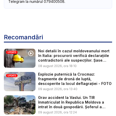
Telegram la numărul 079400508.
Recomandări
Noi detalii în cazul moldoveanului mort
UPDATE
în Italia: procurorii verifică declarațiile
contradictorii ale suspecților. Șase
per...
08 august 2026, ora 18:10
Explozie puternică la Crocmaz:
UPDATE
fragmente de dronă de luptă,
descoperite la locul deflagrației - FOTO
09 august 2026, ora 13:40
Grav accident la Vaslui. Un TIR
înmatriculat în Republica Moldova a
intrat în două gospodării. Șoferul a
răm...
09 august 2026, ora 12:24