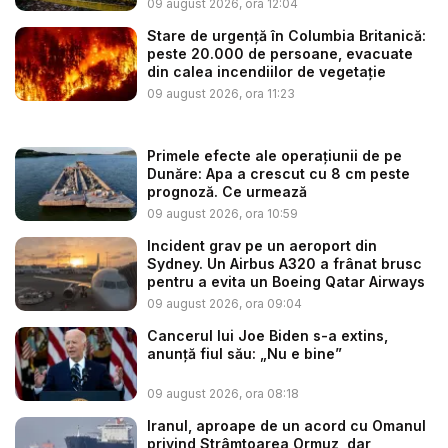
09 august 2026, ora 12:04
Stare de urgență în Columbia Britanică:
peste 20.000 de persoane, evacuate
din calea incendiilor de vegetație
09 august 2026, ora 11:23
Primele efecte ale operațiunii de pe
Dunăre: Apa a crescut cu 8 cm peste
prognoză. Ce urmează
09 august 2026, ora 10:59
Incident grav pe un aeroport din
Sydney. Un Airbus A320 a frânat brusc
pentru a evita un Boeing Qatar Airways
09 august 2026, ora 09:04
Cancerul lui Joe Biden s-a extins,
anunță fiul său: „Nu e bine”
09 august 2026, ora 08:18
Iranul, aproape de un acord cu Omanul
privind Strâmtoarea Ormuz, dar