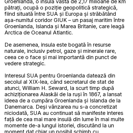
Groenlanda, o insulă vastă de 2,17 milioane de km
pătrați, ocupă o poziție geopolitică strategică,
fiind situată între SUA și Europa și străbătând
așa-numitul coridor GIUK – un pasaj maritim între
Groenlanda, Islanda și Marea Britanie, care leagă
Arctica de Oceanul Atlantic.
De asemenea, insula este bogată în resurse
naturale, inclusiv petrol, gaze și minerale rare,
ceea ce o face și mai importantă din punct de
vedere strategic.
Interesul SUA pentru Groenlanda datează din
secolul al XIX-lea, când secretarul de stat de
atunci, William H. Seward, la scurt timp după
achiziționarea Alaskăi de la ruși în 1867, a lansat
ideea de a cumpăra Groenlanda și Islanda de la
Danemarca. Deși vânzarea nu s-a concretizat
niciodată, SUA au continuat să manifeste interes
față de cea mai mare insulă din lume în mai multe
momente de-a lungul istoriei, discutând la un
moment dat chiar un posibil schimb cu