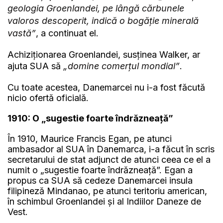
geologia Groenlandei, pe lângă cărbunele
valoros descoperit, indică o bogăție minerală
vastă”
, a continuat el.
Achiziționarea Groenlandei, susținea Walker, ar
ajuta SUA să
„domine comerțul mondial”
.
Cu toate acestea, Danemarcei nu i-a fost făcută
nicio ofertă oficială.
1910: O „sugestie foarte îndrăzneață”
În 1910, Maurice Francis Egan, pe atunci
ambasador al SUA în Danemarca, i-a făcut în scris
secretarului de stat adjunct de atunci ceea ce el a
numit o „sugestie foarte îndrăzneață”. Egan a
propus ca SUA să cedeze Danemarcei insula
filipineză Mindanao, pe atunci teritoriu american,
în schimbul Groenlandei și al Indiilor Daneze de
Vest.