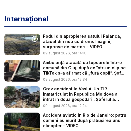
Internațional
Podul din apropierea satului Palanca,
atacat din nou cu drone. Imagini,
surprinse de martori - VIDEO
09 august 2026, ora 14:18
Ambulanţă atacată cu topoarele într-o
comună din Cluj, după ce într-un clip pe
TikTok s-a afirmat că „fură copii”. Șof...
09 august 2026, ora 12:34
Grav accident la Vaslui. Un TIR
înmatriculat în Republica Moldova a
intrat în două gospodării. Șoferul a
răm...
09 august 2026, ora 12:24
Accident aviatic în Rio de Janeiro: patru
oameni au murit după prăbușirea unui
elicopter - VIDEO