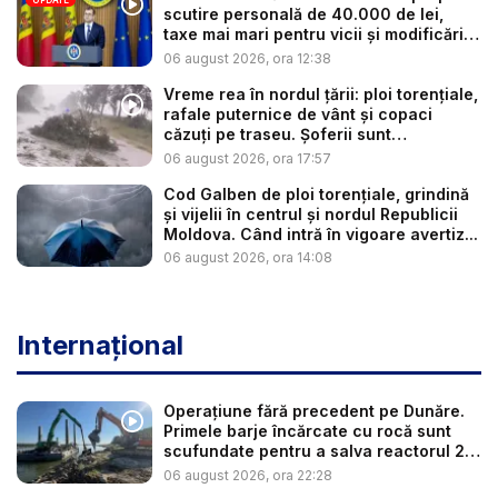
scutire personală de 40.000 de lei,
taxe mai mari pentru vicii și modificări
l...
06 august 2026, ora 12:38
Vreme rea în nordul țării: ploi torențiale,
rafale puternice de vânt și copaci
căzuți pe traseu. Șoferii sunt
îndemnaț...
06 august 2026, ora 17:57
Cod Galben de ploi torențiale, grindină
și vijelii în centrul și nordul Republicii
Moldova. Când intră în vigoare avertiz...
06 august 2026, ora 14:08
Internațional
Operațiune fără precedent pe Dunăre.
Primele barje încărcate cu rocă sunt
scufundate pentru a salva reactorul 2
...
06 august 2026, ora 22:28