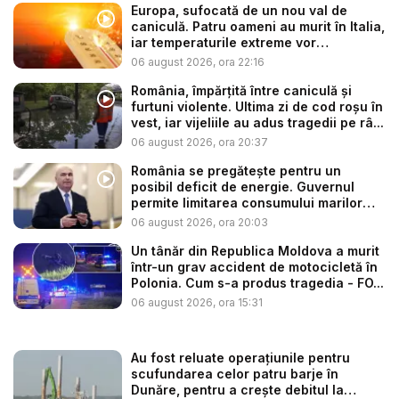
Europa, sufocată de un nou val de
caniculă. Patru oameni au murit în Italia,
iar temperaturile extreme vor
continua...
06 august 2026, ora 22:16
România, împărțită între caniculă și
furtuni violente. Ultima zi de cod roșu în
vest, iar vijeliile au adus tragedii pe râ...
06 august 2026, ora 20:37
România se pregătește pentru un
posibil deficit de energie. Guvernul
permite limitarea consumului marilor
co...
06 august 2026, ora 20:03
Un tânăr din Republica Moldova a murit
într-un grav accident de motocicletă în
Polonia. Cum s-a produs tragedia - FO...
06 august 2026, ora 15:31
Au fost reluate operațiunile pentru
scufundarea celor patru barje în
Dunăre, pentru a crește debitul la