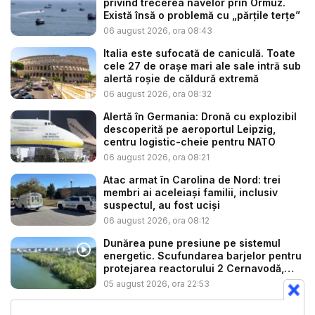
privind trecerea navelor prin Ormuz.
Există însă o problemă cu „părțile terțe”
06 august 2026, ora 08:43
Italia este sufocată de caniculă. Toate
cele 27 de oraşe mari ale sale intră sub
alertă roșie de căldură extremă
06 august 2026, ora 08:32
Alertă în Germania: Dronă cu explozibil
descoperită pe aeroportul Leipzig,
centru logistic-cheie pentru NATO
06 august 2026, ora 08:21
Atac armat în Carolina de Nord: trei
membri ai aceleiași familii, inclusiv
suspectul, au fost uciși
06 august 2026, ora 08:12
Dunărea pune presiune pe sistemul
energetic. Scufundarea barjelor pentru
protejarea reactorului 2 Cernavodă,
am...
05 august 2026, ora 22:53