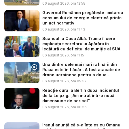
cent...
06 august 2026, ora 12:58
Guvernul României pregătește limitarea
consumului de energie electrică printr-
un act normativ
06 august 2026, ora 11:43
Scandal la Casa Albă: Trump îi cere
explicații secretarului Apărării în
legătură cu deficitul de muniție al SUA
06 august 2026, ora 11:15
Una dintre cele mai mari rafinării din
Rusia este în flăcări. A fost atacate de
drone ucrainene pentru a doua
noapte...
06 august 2026, ora 09:52
Reacție dură la Berlin după incidentul
de la Leipzig: „Am intrat într-o nouă
dimensiune de pericol”
06 august 2026, ora 08:56
Iranul anunță că s-a înțeles cu Omanul