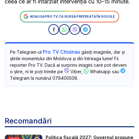
ceea ce ar fi întârziat intervenția cu 10–15 minute.
ADAUGĂ PRO TV CA SURSĂ PREFERATĂ ÎN GOOGLE
Pro TV Chisinau
Pe Telegram-ul
găsiți imaginile, dar și
știrile momentului din Moldova și din întreaga lume! Fii
reporter Pro TV. Dacă ai surprins imagini care pot deveni
o știre, ni le poți trimite pe
Viber,
Whatsapp sau
Telegram la numărul 079400508.
Recomandări
Politica fiscală 2027: Guvernul propune
UPDATE