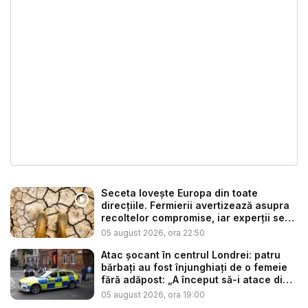
Seceta lovește Europa din toate
direcțiile. Fermierii avertizează asupra
recoltelor compromise, iar experții se
t...
05 august 2026, ora 22:50
Atac șocant în centrul Londrei: patru
bărbați au fost înjunghiați de o femeie
fără adăpost: „A început să-i atace din
...
05 august 2026, ora 19:00