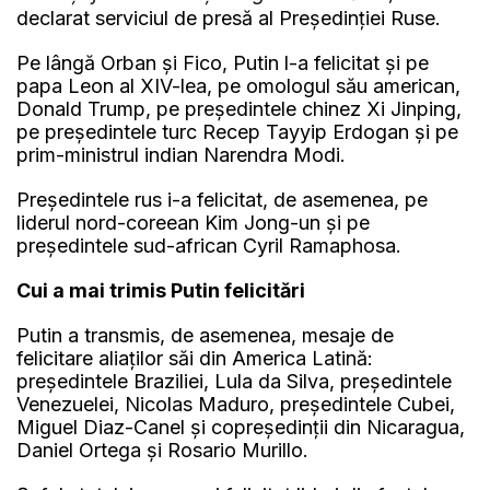
declarat serviciul de presă al Preşedinţiei Ruse.
Pe lângă Orban şi Fico, Putin l-a felicitat şi pe
papa Leon al XIV-lea, pe omologul său american,
Donald Trump, pe preşedintele chinez Xi Jinping,
pe preşedintele turc Recep Tayyip Erdogan şi pe
prim-ministrul indian Narendra Modi.
Preşedintele rus i-a felicitat, de asemenea, pe
liderul nord-coreean Kim Jong-un şi pe
preşedintele sud-african Cyril Ramaphosa.
Cui a mai trimis Putin felicitări
Putin a transmis, de asemenea, mesaje de
felicitare aliaţilor săi din America Latină:
preşedintele Braziliei, Lula da Silva, preşedintele
Venezuelei, Nicolas Maduro, preşedintele Cubei,
Miguel Diaz-Canel şi copreşedinţii din Nicaragua,
Daniel Ortega şi Rosario Murillo.