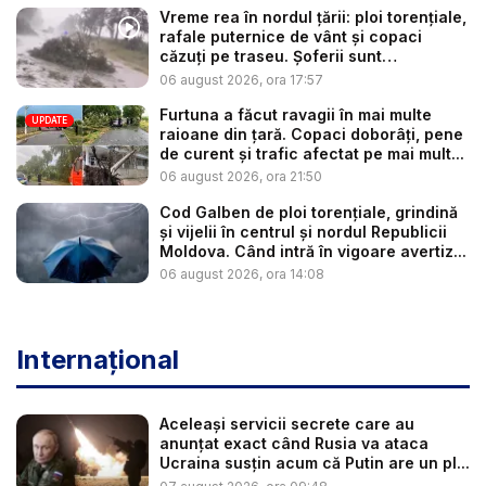
Vreme rea în nordul țării: ploi torențiale,
rafale puternice de vânt și copaci
căzuți pe traseu. Șoferii sunt
îndemnaț...
06 august 2026, ora 17:57
Furtuna a făcut ravagii în mai multe
UPDATE
raioane din țară. Copaci doborâți, pene
de curent și trafic afectat pe mai mult...
06 august 2026, ora 21:50
Cod Galben de ploi torențiale, grindină
și vijelii în centrul și nordul Republicii
Moldova. Când intră în vigoare avertiz...
06 august 2026, ora 14:08
Internațional
Aceleași servicii secrete care au
anunțat exact când Rusia va ataca
Ucraina susțin acum că Putin are un pl...