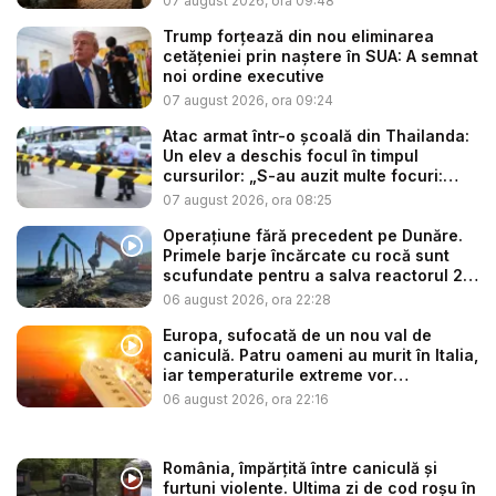
07 august 2026, ora 09:48
Trump forțează din nou eliminarea
cetățeniei prin naștere în SUA: A semnat
noi ordine executive
07 august 2026, ora 09:24
Atac armat într-o școală din Thailanda:
Un elev a deschis focul în timpul
cursurilor: „S-au auzit multe focuri:
ba...
07 august 2026, ora 08:25
Operațiune fără precedent pe Dunăre.
Primele barje încărcate cu rocă sunt
scufundate pentru a salva reactorul 2
...
06 august 2026, ora 22:28
Europa, sufocată de un nou val de
caniculă. Patru oameni au murit în Italia,
iar temperaturile extreme vor
continua...
06 august 2026, ora 22:16
România, împărțită între caniculă și
furtuni violente. Ultima zi de cod roșu în