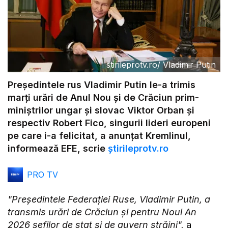
stirileprotv.ro
/
Vladimir Putin
Preşedintele rus Vladimir Putin le-a trimis
marţi urări de Anul Nou şi de Crăciun prim-
miniştrilor ungar şi slovac Viktor Orban şi
respectiv Robert Fico, singurii lideri europeni
pe care i-a felicitat, a anunţat Kremlinul,
informează EFE, scrie
știrileprotv.ro
PRO TV
"Preşedintele Federaţiei Ruse, Vladimir Putin, a
transmis urări de Crăciun şi pentru Noul An
2026 şefilor de stat şi de guvern străini",
a