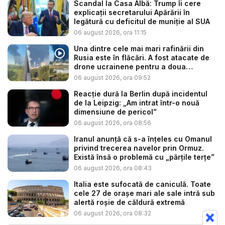
Scandal la Casa Albă: Trump îi cere
explicații secretarului Apărării în
legătură cu deficitul de muniție al SUA
06 august 2026, ora 11:15
Una dintre cele mai mari rafinării din
Rusia este în flăcări. A fost atacate de
drone ucrainene pentru a doua
noapte...
06 august 2026, ora 09:52
Reacție dură la Berlin după incidentul
de la Leipzig: „Am intrat într-o nouă
dimensiune de pericol”
06 august 2026, ora 08:56
Iranul anunță că s-a înțeles cu Omanul
privind trecerea navelor prin Ormuz.
Există însă o problemă cu „părțile terțe”
06 august 2026, ora 08:43
Italia este sufocată de caniculă. Toate
cele 27 de oraşe mari ale sale intră sub
alertă roșie de căldură extremă
06 august 2026, ora 08:32