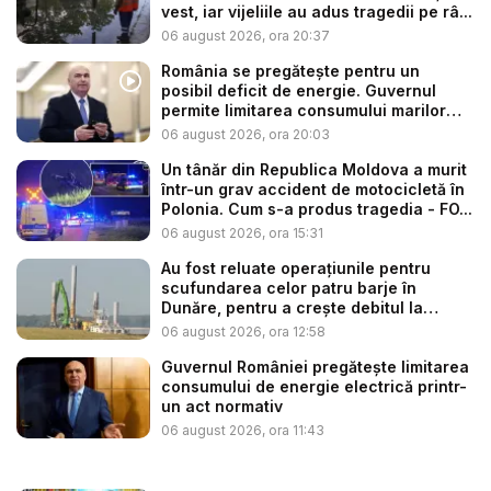
vest, iar vijeliile au adus tragedii pe râ...
06 august 2026, ora 20:37
România se pregătește pentru un
posibil deficit de energie. Guvernul
permite limitarea consumului marilor
co...
06 august 2026, ora 20:03
Un tânăr din Republica Moldova a murit
într-un grav accident de motocicletă în
Polonia. Cum s-a produs tragedia - FO...
06 august 2026, ora 15:31
Au fost reluate operațiunile pentru
scufundarea celor patru barje în
Dunăre, pentru a crește debitul la
cent...
06 august 2026, ora 12:58
Guvernul României pregătește limitarea
consumului de energie electrică printr-
un act normativ
06 august 2026, ora 11:43