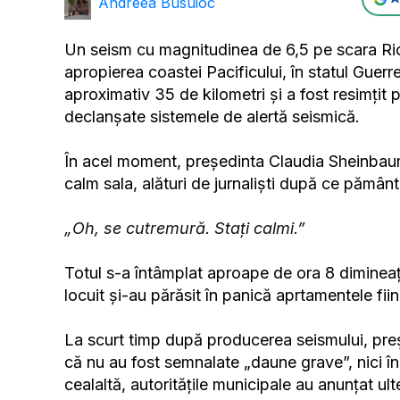
Andreea Busuioc
Un seism cu magnitudinea de 6,5 pe scara Richt
apropierea coastei Pacificului, în statul Gue
aproximativ 35 de kilometri și a fost resimțit
declanșate sistemele de alertă seismică.
În acel moment, președinta Claudia Sheinbaum 
calm sala, alături de jurnaliști după ce pămân
„Oh, se cutremură. Stați calmi.”
Totul s-a întâmplat aproape de ora 8 dimineața,
locuit și-au părăsit în panică aprtamentele fiin
La scurt timp după producerea seismului, pre
că nu au fost semnalate „daune grave”, nici în
cealaltă, autorităţile municipale au anunţat ul