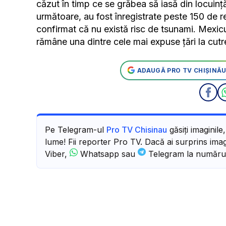
căzut în timp ce se grăbea să iasă din locuinţă
următoare, au fost înregistrate peste 150 de rep
confirmat că nu există risc de tsunami. Mexicul
rămâne una dintre cele mai expuse țări la cutre
ADAUGĂ PRO TV CHIȘINĂU
Pe Telegram-ul
Pro TV Chisinau
găsiți imaginile
lume! Fii reporter Pro TV. Dacă ai surprins imagi
Viber,
Whatsapp sau
Telegram la număru