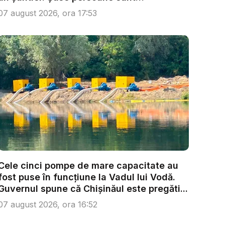
anchetate...
07 august 2026, ora 17:53
Cele cinci pompe de mare capacitate au
fost puse în funcțiune la Vadul lui Vodă.
Guvernul spune că Chișinăul este pregăti...
07 august 2026, ora 16:52