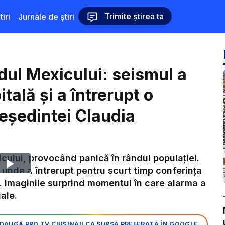
Trimite știrea ta
iri
Jurnale de știri
dul Mexicului: seismul a
itală și a întrerupt o
reședintei Claudia
cului, provocând panică în rândul populației.
Play
ă, unde a întrerupt pentru scurt timp conferința
 Imaginile surprind momentul în care alarma a
Video
iale.
DAUGĂ PRO TV CHIȘINĂU CA SURSĂ PREFERATĂ ÎN GOOGLE