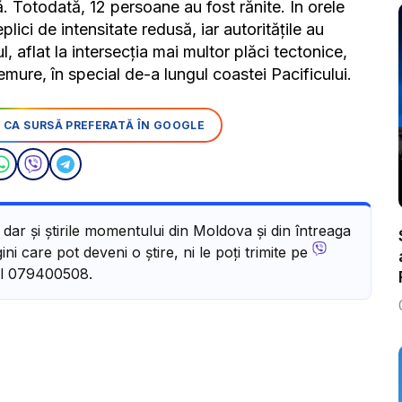
. Totodată, 12 persoane au fost rănite. În orele
lici de intensitate redusă, iar autoritățile au
, aflat la intersecția mai multor plăci tectonice,
mure, în special de-a lungul coastei Pacificului.
 CA SURSĂ PREFERATĂ ÎN GOOGLE
, dar și știrile momentului din Moldova și din întreaga
ni care pot deveni o știre, ni le poți trimite pe
l 079400508.