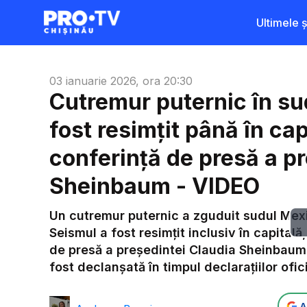
Ultimele șt
03 ianuarie 2026, ora 20:30
Cutremur puternic în su
fost resimțit până în cap
conferință de presă a p
Sheinbaum - VIDEO
Un cutremur puternic a zguduit sudul Mexi
Seismul a fost resimțit inclusiv în capital
de presă a președintei Claudia Sheinbaum.
fost declanșată în timpul declarațiilor ofic
A