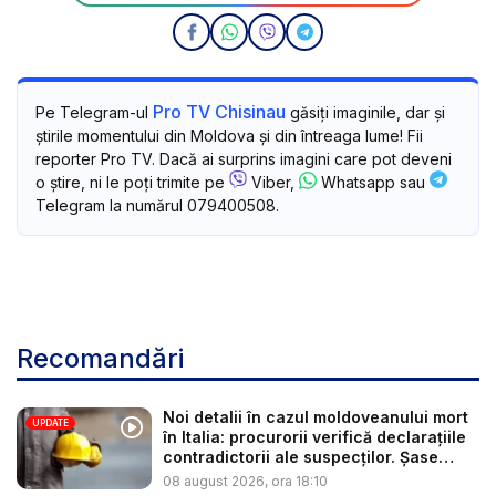
Pro TV Chisinau
Pe Telegram-ul
găsiți imaginile, dar și
știrile momentului din Moldova și din întreaga lume! Fii
reporter Pro TV. Dacă ai surprins imagini care pot deveni
o știre, ni le poți trimite pe
Viber,
Whatsapp sau
Telegram la numărul 079400508.
Recomandări
Noi detalii în cazul moldoveanului mort
UPDATE
în Italia: procurorii verifică declarațiile
contradictorii ale suspecților. Șase
per...
08 august 2026, ora 18:10