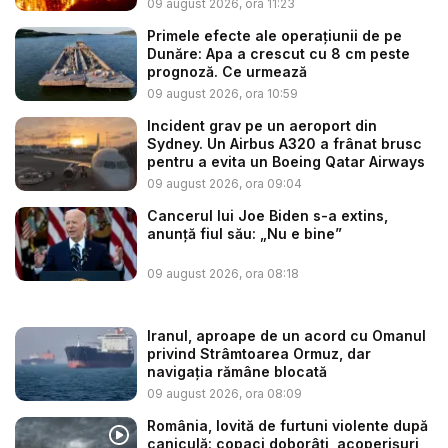
09 august 2026, ora 11:23
Primele efecte ale operațiunii de pe
Dunăre: Apa a crescut cu 8 cm peste
prognoză. Ce urmează
09 august 2026, ora 10:59
Incident grav pe un aeroport din
Sydney. Un Airbus A320 a frânat brusc
pentru a evita un Boeing Qatar Airways
09 august 2026, ora 09:04
Cancerul lui Joe Biden s-a extins,
anunță fiul său: „Nu e bine”
09 august 2026, ora 08:18
Iranul, aproape de un acord cu Omanul
privind Strâmtoarea Ormuz, dar
navigația rămâne blocată
09 august 2026, ora 08:09
România, lovită de furtuni violente după
caniculă: copaci doborâți, acoperișuri