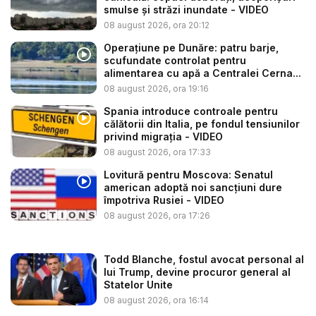
smulse și străzi inundate - VIDEO
08 august 2026, ora 20:12
Operațiune pe Dunăre: patru barje,
scufundate controlat pentru
alimentarea cu apă a Centralei Cerna...
08 august 2026, ora 19:16
Spania introduce controale pentru
călătorii din Italia, pe fondul tensiunilor
privind migrația - VIDEO
08 august 2026, ora 17:33
Lovitură pentru Moscova: Senatul
american adoptă noi sancțiuni dure
împotriva Rusiei - VIDEO
08 august 2026, ora 17:26
Todd Blanche, fostul avocat personal al
lui Trump, devine procuror general al
Statelor Unite
08 august 2026, ora 16:14